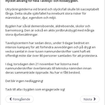
mycket allvarlig för hela Tavelsjö- och Rödåbygden.
Utryckningstiderna vid brand och olycksfall skulle bli oacceptabelt
långa. Detta skulle självfallet ha inneburit stora risker för
människor, djur, egendom och miljö.
Bygden har såväl demensboende, äldreboende, skolor och
barnomsorg. Den är också en aktiv jordbruksbygd med många
stora djurbesättningar.
Tavelsjöcentern har sedan dess, under 9 dagar bedrivit en
intensiv kampanj för att förhindra avvecklingen och på drygt en
vecka samlat in över tusen namnunderskrifter samt haft ett
offentligt möte där över 80 personer samlades för att protestera.
I dag, torsdagen den 21 november har listorna med
namnunderskrifter överlämnats till tekniska nämnden innan
deras sammanträde öppnade. Nu har vi fått besked.
Det blir ingen nedläggning!
Tack till alla i bygden som engagerade sig!
Föregående
Nästa