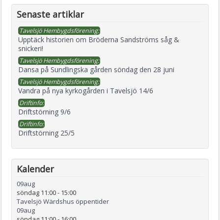
Senaste artiklar
Tavelsjö Hembygdsförening:
Upptäck historien om Bröderna Sandströms såg &
snickeri!
Tavelsjö Hembygdsförening:
Dansa på Sundlingska gården söndag den 28 juni
Tavelsjö Hembygdsförening:
Vandra på nya kyrkogården i Tavelsjö 14/6
Driftinfo:
Driftstörning 9/6
Driftinfo:
Driftstörning 25/5
Kalender
09
aug
söndag 11:00
-
15:00
Tavelsjö Wärdshus öppentider
09
aug
söndag 11:00
-
16:00