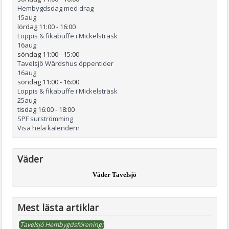
Hembygdsdag med drag
15
aug
lördag 11:00
-
16:00
Loppis & fikabuffe i Mickelsträsk
16
aug
söndag 11:00
-
15:00
Tavelsjö Wärdshus öppentider
16
aug
söndag 11:00
-
16:00
Loppis & fikabuffe i Mickelsträsk
25
aug
tisdag 16:00
-
18:00
SPF surströmming
Visa hela kalendern
Väder
Väder Tavelsjö
Mest lästa artiklar
Tavelsjö Hembygdsförening: