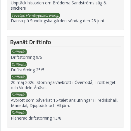
Upptäck historien om Bröderna Sandströms såg &
snickeri!
Tavelsjö Hembygdsförening:
Dansa på Sundlingska gården söndag den 28 juni
Byanät Driftinfo
Driftinfo:
Driftstörning 9/6
Driftinfo:
Driftstörning 25/5
Driftinfo:
20 maj 2026. Störningar/avbrott i Överrödå, Trollberget
och Vindeln-Ånäset
Driftinfo:
Avbrott som påverkat 15-talet anslutningar i Fredrikshall,
Mariedal, Djupbäck och Altjärn.
Driftinfo:
Planerad driftstörning 13/8