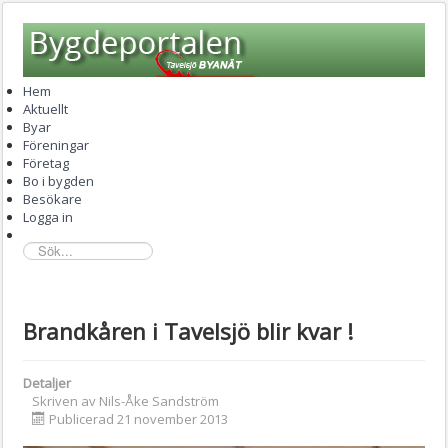
Hem
Aktuellt
Byar
Föreningar
Företag
Bo i bygden
Besökare
Logga in
sök...
Brandkåren i Tavelsjö blir kvar !
Detaljer
Skriven av
Nils-Åke Sandström
Publicerad 21 november 2013