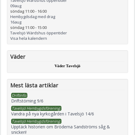
Tavelsjö Wärdshus öppentider
09
aug
söndag 11:00
-
16:00
Hembygdsdag med drag
16
aug
söndag 11:00
-
15:00
Tavelsjö Wärdshus öppentider
Visa hela kalendern
Väder
Väder Tavelsjö
Mest lästa artiklar
Driftinfo:
Driftstörning 9/6
Tavelsjö Hembygdsförening:
Vandra på nya kyrkogården i Tavelsjö 14/6
Tavelsjö Hembygdsförening:
Upptäck historien om Bröderna Sandströms såg &
snickeri!