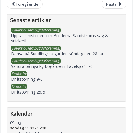
Föregående
Nästa
Senaste artiklar
Tavelsjö Hembygdsförening:
Upptäck historien om Bröderna Sandströms såg &
snickeri!
Tavelsjö Hembygdsförening:
Dansa på Sundlingska gården söndag den 28 juni
Tavelsjö Hembygdsförening:
Vandra på nya kyrkogården i Tavelsjö 14/6
Driftinfo:
Driftstörning 9/6
Driftinfo:
Driftstörning 25/5
Kalender
09
aug
söndag 11:00
-
15:00