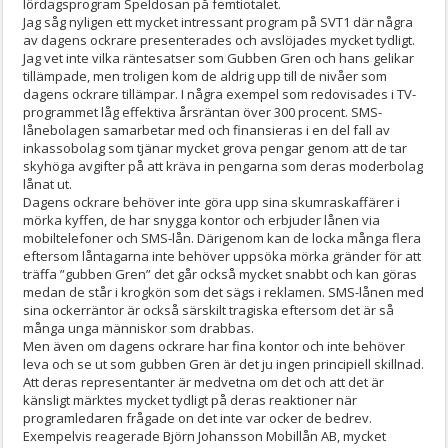
lördagsprogram Speldosan på femtiotalet.
Jag såg nyligen ett mycket intressant program på SVT1 där några
av dagens ockrare presenterades och avslöjades mycket tydligt.
Jag vet inte vilka räntesatser som Gubben Gren och hans gelikar
tillämpade, men troligen kom de aldrig upp till de nivåer som
dagens ockrare tillämpar. I några exempel som redovisades i TV-
programmet låg effektiva årsräntan över 300 procent. SMS-
lånebolagen samarbetar med och finansieras i en del fall av
inkassobolag som tjänar mycket grova pengar genom att de tar
skyhöga avgifter på att kräva in pengarna som deras moderbolag
lånat ut.
Dagens ockrare behöver inte göra upp sina skumraskaffärer i
mörka kyffen, de har snygga kontor och erbjuder lånen via
mobiltelefoner och SMS-lån. Därigenom kan de locka många flera
eftersom låntagarna inte behöver uppsöka mörka gränder för att
träffa ”gubben Gren” det går också mycket snabbt och kan göras
medan de står i krogkön som det sägs i reklamen. SMS-lånen med
sina ockerräntor är också särskilt tragiska eftersom det är så
många unga människor som drabbas.
Men även om dagens ockrare har fina kontor och inte behöver
leva och se ut som gubben Gren är det ju ingen principiell skillnad.
Att deras representanter är medvetna om det och att det är
känsligt märktes mycket tydligt på deras reaktioner när
programledaren frågade on det inte var ocker de bedrev.
Exempelvis reagerade Björn Johansson Mobillån AB, mycket