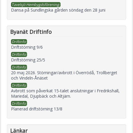
Tavelsjö Hembygdsförening:
Dansa på Sundlingska gården söndag den 28 juni
Byanät Driftinfo
Driftinfo:
Driftstörning 9/6
Driftinfo:
Driftstörning 25/5
Driftinfo:
20 maj 2026. Störningar/avbrott i Överrödå, Trollberget
och Vindeln-Ånäset
Driftinfo:
Avbrott som påverkat 15-talet anslutningar i Fredrikshall,
Mariedal, Djupbäck och Altjärn.
Driftinfo:
Planerad driftstörning 13/8
Länkar