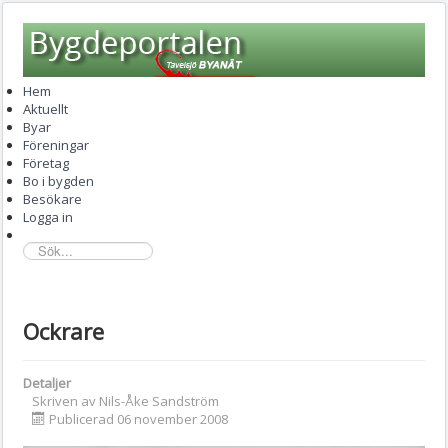
Hem
Aktuellt
Byar
Föreningar
Företag
Bo i bygden
Besökare
Logga in
sök...
Ockrare
Detaljer
Skriven av
Nils-Åke Sandström
Publicerad 06 november 2008