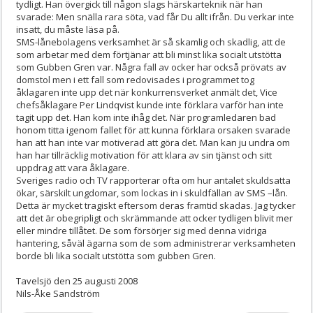
tydligt. Han övergick till någon slags härskarteknik när han
svarade: Men snälla rara söta, vad får Du allt ifrån. Du verkar inte
insatt, du måste läsa på.
SMS-lånebolagens verksamhet är så skamlig och skadlig, att de
som arbetar med dem förtjänar att bli minst lika socialt utstötta
som Gubben Gren var. Några fall av ocker har också prövats av
domstol men i ett fall som redovisades i programmet tog
åklagaren inte upp det när konkurrensverket anmält det, Vice
chefsåklagare Per Lindqvist kunde inte förklara varför han inte
tagit upp det. Han kom inte ihåg det. När programledaren bad
honom titta igenom fallet för att kunna förklara orsaken svarade
han att han inte var motiverad att göra det. Man kan ju undra om
han har tillräcklig motivation för att klara av sin tjänst och sitt
uppdrag att vara åklagare.
Sveriges radio och TV rapporterar ofta om hur antalet skuldsatta
ökar, särskilt ungdomar, som lockas in i skuldfällan av SMS –lån.
Detta är mycket tragiskt eftersom deras framtid skadas. Jag tycker
att det är obegripligt och skrämmande att ocker tydligen blivit mer
eller mindre tillåtet. De som försörjer sig med denna vidriga
hantering, såväl ägarna som de som administrerar verksamheten
borde bli lika socialt utstötta som gubben Gren.
Tavelsjö den 25 augusti 2008
Nils-Åke Sandström