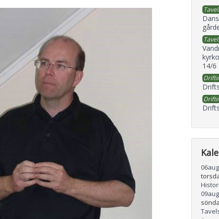
Tavel
Dans
gård
Tavel
Vand
kyrko
14/6
Drifti
Drift
Drifti
Drift
Kal
06
aug
torsd
Histo
09
aug
sönda
Tavel