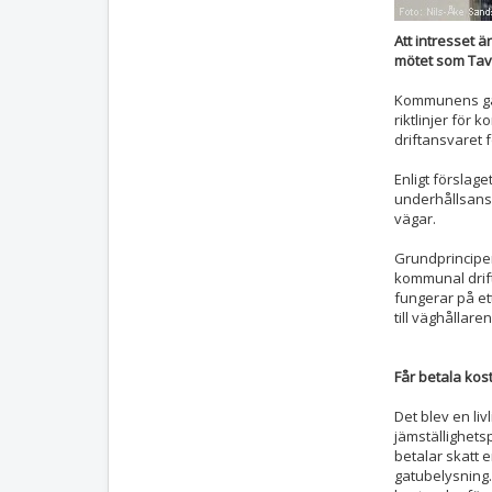
Att intresset 
mötet som Tave
Kommunens gat
riktlinjer för 
driftansvaret 
Enligt förslag
underhållsans
vägar.
Grundprincipen
kommunal drif
fungerar på et
till väghållaren
Får betala kos
Det blev en li
jämställighets
betalar skatt 
gatubelysning.