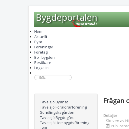
Hem
Aktuellt
Byar
Föreningar
Företag
Bo i bygden
Besökare
Logga in
sök...
Frågan 
Tavelsjö Byanät
Tavelsjö Föräldrarförening
Sundlingskagården
Detaljer
Tavelsjö Bygdegård
Skriven av
N
Tavelsjö Hembygdsförening
Publicerad
TAIK