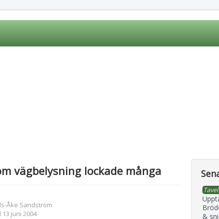
om vägbelysning lockade många
Sena
Tavel
Uppt
ils-Åke Sandström
Bröd
 13 juni 2004
& sni