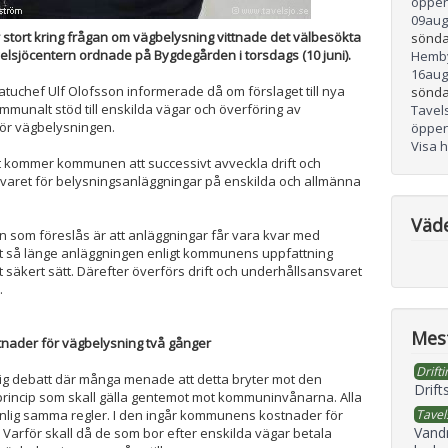
öppen
09
aug
är stort kring frågan om vägbelysning vittnade det välbesökta
sönda
lsjöcentern ordnade på Bygdegården i torsdags (10 juni).
Hemb
16
aug
uchef Ulf Olofsson informerade då om förslaget till nya
sönda
kommunalt stöd till enskilda vägar och överföring av
Tavel
för vägbelysningen.
öppen
Visa 
et kommer kommunen att successivt avveckla drift och
varet för belysningsanläggningar på enskilda och allmänna
Väd
 som föreslås är att anläggningar får vara kvar med
t så länge anläggningen enligt kommunens uppfattning
t säkert sätt. Därefter överförs drift och underhållsansvaret
.
Mest
tnader för vägbelysning två gånger
Drifti
vlig debatt där många menade att detta bryter mot den
Drift
princip som skall gälla gentemot mot kommuninvånarna. Alla
enlig samma regler. I den ingår kommunens kostnader för
Tavel
Vand
 Varför skall då de som bor efter enskilda vägar betala