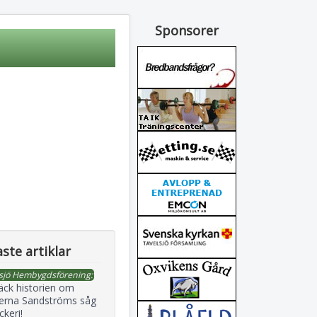
Sponsorer
ste artiklar
sjö Hembygdsförening:
äck historien om
erna Sandströms såg
ckeri!