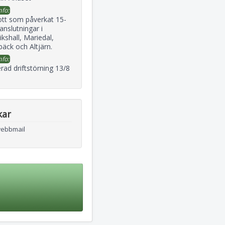
nfo:
ott som påverkat 15-
 anslutningar i
ikshall, Mariedal,
äck och Altjärn.
nfo:
rad driftstörning 13/8
kar
webbmail