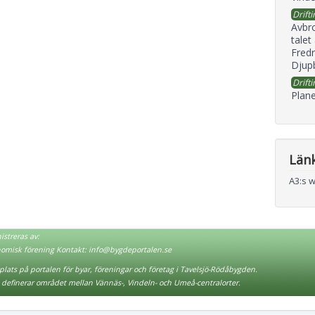
Drifti
Avbr
talet
Fredr
Djupb
Drifti
Plane
Län
A3:s 
streras av:
nomisk förening Kontakt:
info@bygdeportalen.se
lats på portalen för byar, föreningar och företag i Tavelsjö-Rödåbygden.
definerar området mellan Vännäs-, Vindeln- och Umeå-centralorter.