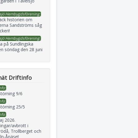
gården i Tavelsjö
sjö Hembygdsförening:
äck historien om
erna Sandströms såg
ckeri!
sjö Hembygdsförening:
a på Sundlingska
en söndag den 28 juni
ät Driftinfo
nfo:
störning 9/6
nfo:
störning 25/5
nfo:
aj 2026.
ingar/avbrott i
ödå, Trollberget och
eln-Ånäset