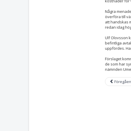
kostnader för 
Några menade o
överföra till 
att handskas 
redan idag hög
Ulf Olovsson k
befintliga avt
uppfördes. Ha
Förslaget kom
de som har syn
nämnden Umeå
Föregåe