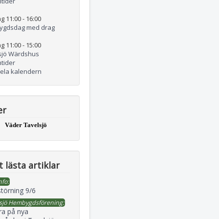
tider
g 11:00
-
16:00
ygdsdag med drag
g 11:00
-
15:00
sjö Wärdshus
tider
hela kalendern
er
Väder Tavelsjö
 lästa artiklar
nfo:
störning 9/6
sjö Hembygdsförening:
ra på nya