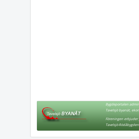
Bygdeportalen admini
Tavelsjö byanät, eko
Föreningen erbjuder p
Tavelsjö-Rödåbygden 