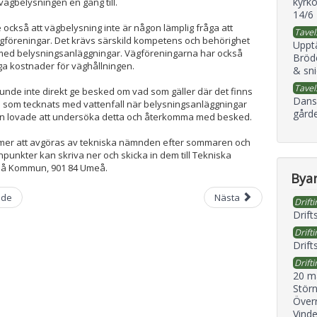
kyrko
vägbelysningen en gång till.
14/6
ckså att vägbelysning inte är någon lämplig fråga att
Tavel
vägföreningar. Det krävs särskild kompetens och behörighet
Uppt
med belysningsanläggningar. Vägföreningarna har också
Bröd
a kostnader för väghållningen.
& sni
Tavel
unde inte direkt ge besked om vad som gäller där det finns
Dans
al som tecknats med vattenfall när belysningsanläggningar
gård
n lovade att undersöka detta och återkomma med besked.
mer att avgöras av tekniska nämnden efter sommaren och
punkter kan skriva ner och skicka in dem till Tekniska
 Kommun, 901 84 Umeå.
Byan
nde
Nästa
Drifti
Drift
Drifti
Drift
Drifti
20 m
Störn
Överr
Vind