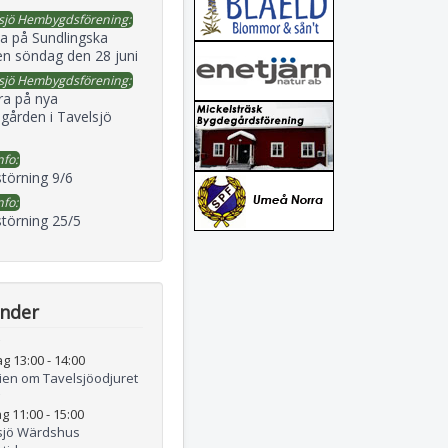
sjö Hembygdsförening:
a på Sundlingska
en söndag den 28 juni
sjö Hembygdsförening:
ra på nya
gården i Tavelsjö
nfo:
störning 9/6
nfo:
störning 25/5
ender
ag 13:00
-
14:00
rien om Tavelsjöodjuret
g 11:00
-
15:00
sjö Wärdshus