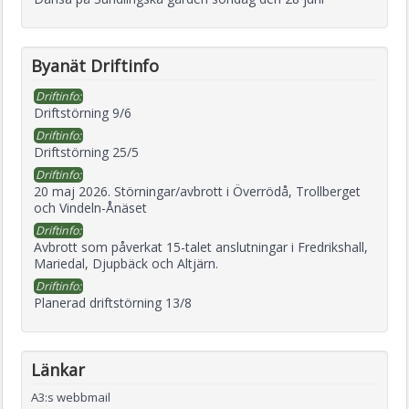
Byanät Driftinfo
Driftinfo:
Driftstörning 9/6
Driftinfo:
Driftstörning 25/5
Driftinfo:
20 maj 2026. Störningar/avbrott i Överrödå, Trollberget
och Vindeln-Ånäset
Driftinfo:
Avbrott som påverkat 15-talet anslutningar i Fredrikshall,
Mariedal, Djupbäck och Altjärn.
Driftinfo:
Planerad driftstörning 13/8
Länkar
A3:s webbmail