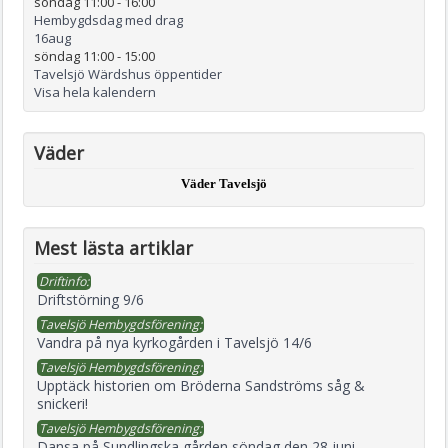
söndag 11:00
-
16:00
Hembygdsdag med drag
16
aug
söndag 11:00
-
15:00
Tavelsjö Wärdshus öppentider
Visa hela kalendern
Väder
Väder Tavelsjö
Mest lästa artiklar
Driftinfo:
Driftstörning 9/6
Tavelsjö Hembygdsförening:
Vandra på nya kyrkogården i Tavelsjö 14/6
Tavelsjö Hembygdsförening:
Upptäck historien om Bröderna Sandströms såg &
snickeri!
Tavelsjö Hembygdsförening:
Dansa på Sundlingska gården söndag den 28 juni