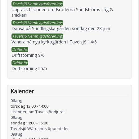
Tavelsjö Hembygdsförening:
Upptäck historien om Bröderna Sandströms såg &
snickeri!
Tavelsjö Hembygdsförening:
Dansa på Sundlingska gården söndag den 28 juni
Tavelsjö Hembygdsförening:
Vandra på nya kyrkogården i Tavelsjö 14/6
Driftinfo:
Driftstörning 9/6
Driftinfo:
Driftstörning 25/5
Kalender
06
aug
torsdag 13:00
-
14:00
Historien om Tavelsjöodjuret
09
aug
söndag 11:00
-
15:00
Tavelsjö Wärdshus öppentider
09
aug