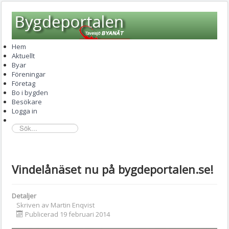
Hem
Aktuellt
Byar
Föreningar
Företag
Bo i bygden
Besökare
Logga in
sök...
Vindelånäset nu på bygdeportalen.se!
Detaljer
Skriven av
Martin Enqvist
Publicerad 19 februari 2014