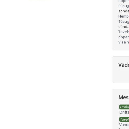
öppen
09
aug
sönda
Hemb
16
aug
sönda
Tavel
öppen
Visa 
Väd
Mest
Drifti
Drift
Tavel
Vand