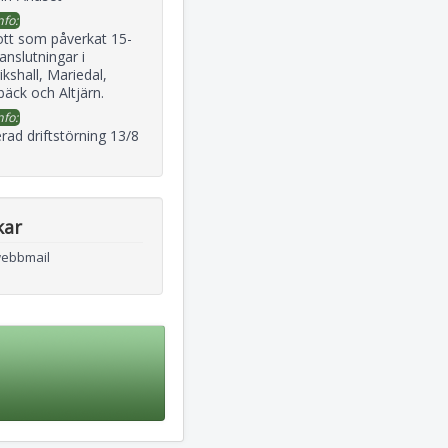
nfo:
ott som påverkat 15-
 anslutningar i
ikshall, Mariedal,
äck och Altjärn.
nfo:
rad driftstörning 13/8
kar
webbmail