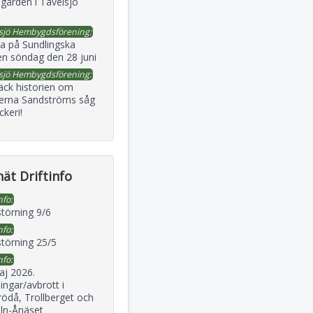
gården i Tavelsjö
sjö Hembygdsförening:
a på Sundlingska
en söndag den 28 juni
sjö Hembygdsförening:
äck historien om
erna Sandströms såg
ckeri!
ät Driftinfo
nfo:
störning 9/6
nfo:
störning 25/5
nfo:
aj 2026.
ingar/avbrott i
ödå, Trollberget och
eln-Ånäset