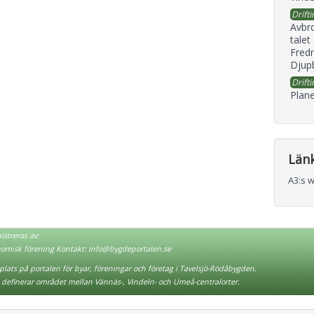
Drifti
Avbr
talet
Fredr
Djupb
Drifti
Plane
Län
A3:s 
streras av:
nomisk förening Kontakt:
info@bygdeportalen.se
lats på portalen för byar, föreningar och företag i Tavelsjö-Rödåbygden.
definerar området mellan Vännäs-, Vindeln- och Umeå-centralorter.