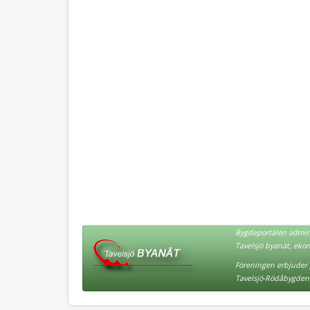
Bygdeportalen admini
Tavelsjö byanät, eko
Föreningen erbjuder p
Tavelsjö-Rödåbygden 