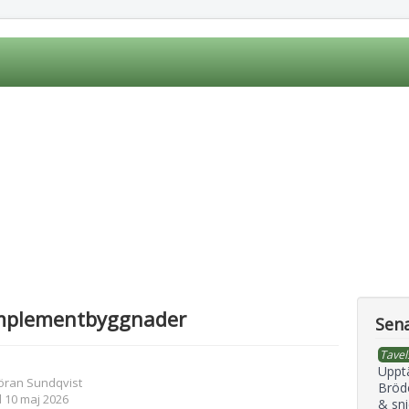
mplementbyggnader
Sena
Tavel
Uppt
öran Sundqvist
Bröd
 10 maj 2026
& sni