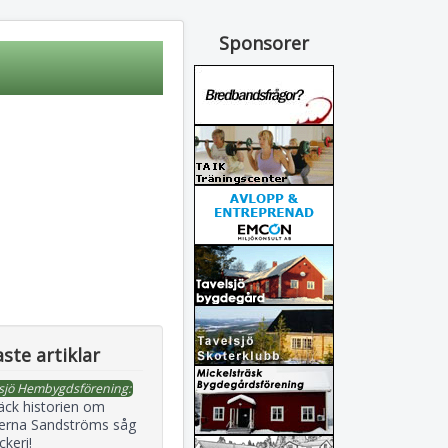
Sponsorer
ste artiklar
sjö Hembygdsförening:
äck historien om
erna Sandströms såg
ckeri!