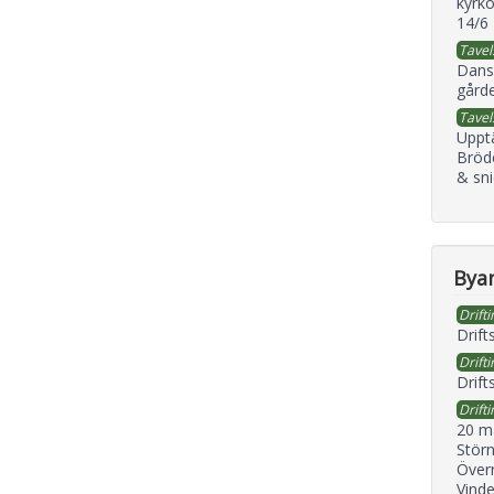
kyrko
14/6
Tavel
Dans
gård
Tavel
Uppt
Bröd
& sni
Byan
Drifti
Drift
Drifti
Drift
Drifti
20 m
Störn
Överr
Vind