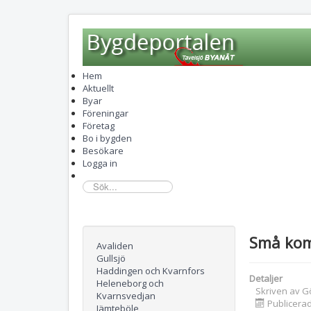
Hem
Aktuellt
Byar
Föreningar
Företag
Bo i bygden
Besökare
Logga in
sök...
Små ko
Avaliden
Gullsjö
Haddingen och Kvarnfors
Detaljer
Heleneborg och
Skriven av
G
Kvarnsvedjan
Publicerad
Jämteböle