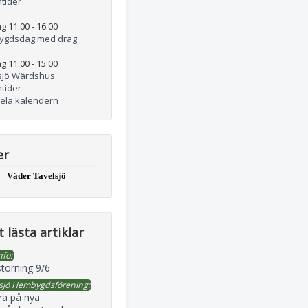
tider
g 11:00
-
16:00
ygdsdag med drag
g 11:00
-
15:00
sjö Wärdshus
tider
hela kalendern
er
Väder Tavelsjö
 lästa artiklar
nfo:
störning 9/6
sjö Hembygdsförening:
ra på nya