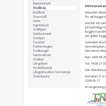
Mickelsträsk
Intresserad a
Rödånäs
Rödåsel
Inbjudan riktar
Överrödå
för att bygga 
Selet
Det blir ett 
Signilsbäck
på befintliga h
Snålltjärn
bygglovsavdel
Stärkesmark
det gäller byg
Svedjan
Tavelsjö
Samtalet ska 
Trehörningen
översiktsplan,
Trollberget
inte minst vik
Varmvattnet
När: 2026-05-2
ÖstiByn
Långviken
Tid: 19:00-21:0
Vindelånäset
Var: Wärdshus
Långviksvallen-Sunnansjö
Österbacka
Anmälan: P-G O
2026-05-17
Arrangemang i