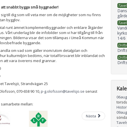
Tavel
v att snabbt bygga små byggnader!
Dans
 sig till dig som vill veta mer om de möjligheter som nu finns
gård
utan bygglov.
Tavel
samtal runt ämnet komplementbyggnader och enklare åtgärder
Vand
us. Vårt underlag blir de infobilder som vi har tillgång till från
kyrko
ningen. Bilderna visar det som tillämpas i Umeå Kommun när
14/6
glovsbefriade byggande.
Drifti
Drift
handla om vad som gäller inom/utom detaljplan och
 hur kulturmiljön bedöms, när totalförsvaret blir inblandat och
Drifti
ten att vara överens med grannar.
Drift
0
0
et Tavelsjö, Strandvägan 25
Kal
lofsson, 070-658 90 10,
p-g.olofsson@tavelsjo.se
senast
06
aug
torsd
 samarbete mellan:
Histo
09
aug
Nästa
sönda
Tavel