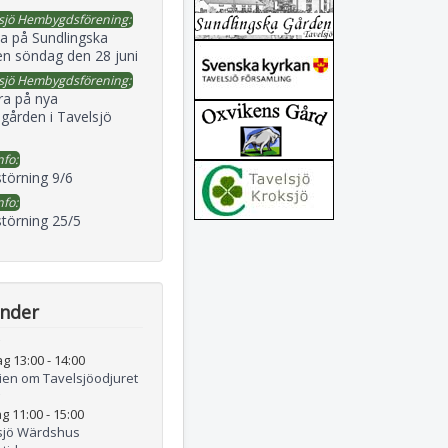
sjö Hembygdsförening:
a på Sundlingska
en söndag den 28 juni
sjö Hembygdsförening:
ra på nya
gården i Tavelsjö
nfo:
störning 9/6
nfo:
störning 25/5
ender
ag 13:00
-
14:00
rien om Tavelsjöodjuret
g 11:00
-
15:00
sjö Wärdshus