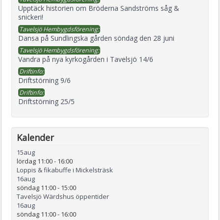
Upptäck historien om Bröderna Sandströms såg &
snickeri!
Tavelsjö Hembygdsförening:
Dansa på Sundlingska gården söndag den 28 juni
Tavelsjö Hembygdsförening:
Vandra på nya kyrkogården i Tavelsjö 14/6
Driftinfo:
Driftstörning 9/6
Driftinfo:
Driftstörning 25/5
Kalender
15
aug
lördag 11:00
-
16:00
Loppis & fikabuffe i Mickelsträsk
16
aug
söndag 11:00
-
15:00
Tavelsjö Wärdshus öppentider
16
aug
söndag 11:00
-
16:00