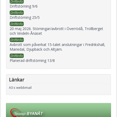
Driftinfo:
Driftstörning 9/6
Driftinfo:
Driftstörning 25/5
Driftinfo:
20 maj 2026. Störningar/avbrott i Överrödå, Trollberget
och Vindeln-Ånäset
Driftinfo:
Avbrott som påverkat 15-talet anslutningar i Fredrikshall,
Mariedal, Djupbäck och Altjärn.
Driftinfo:
Planerad driftstörning 13/8
Länkar
A3:s webbmail