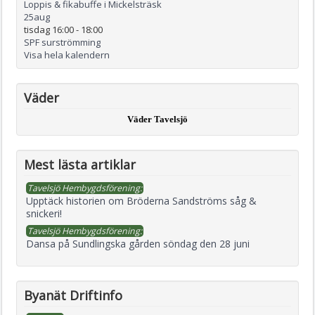
Loppis & fikabuffe i Mickelsträsk
25
aug
tisdag 16:00
-
18:00
SPF surströmming
Visa hela kalendern
Väder
Väder Tavelsjö
Mest lästa artiklar
Tavelsjö Hembygdsförening:
Upptäck historien om Bröderna Sandströms såg &
snickeri!
Tavelsjö Hembygdsförening:
Dansa på Sundlingska gården söndag den 28 juni
Byanät Driftinfo