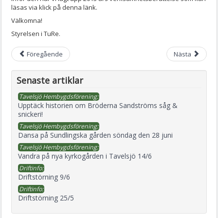
läsas via klick på denna länk.
Välkomna!
Styrelsen i TuRe.
Föregående
Nästa
Senaste artiklar
Tavelsjö Hembygdsförening:
Upptäck historien om Bröderna Sandströms såg &
snickeri!
Tavelsjö Hembygdsförening:
Dansa på Sundlingska gården söndag den 28 juni
Tavelsjö Hembygdsförening:
Vandra på nya kyrkogården i Tavelsjö 14/6
Driftinfo:
Driftstörning 9/6
Driftinfo:
Driftstörning 25/5