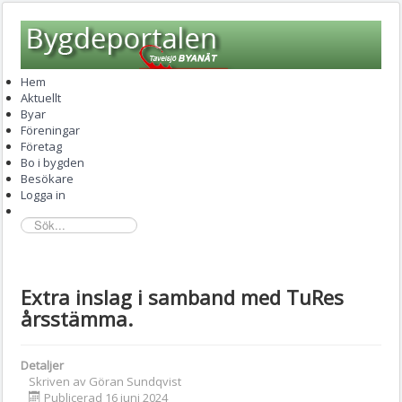
Hem
Aktuellt
Byar
Föreningar
Företag
Bo i bygden
Besökare
Logga in
sök...
Extra inslag i samband med TuRes
årsstämma.
Detaljer
Skriven av
Göran Sundqvist
Publicerad 16 juni 2024