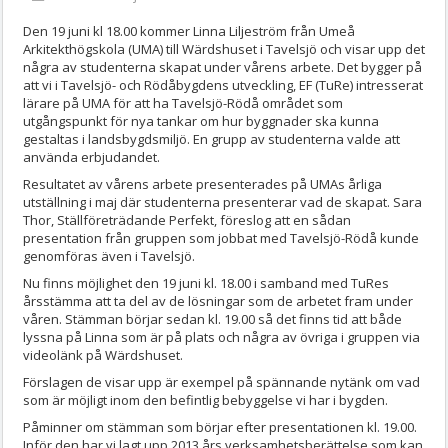
Den 19 juni kl 18.00 kommer Linna Liljeström från Umeå
Arkitekthögskola (UMA) till Wärdshuset i Tavelsjö och visar upp det
några av studenterna skapat under vårens arbete. Det bygger på
att vi i Tavelsjö- och Rödåbygdens utveckling, EF (TuRe) intresserat
lärare på UMA för att ha Tavelsjö-Rödå området som
utgångspunkt för nya tankar om hur byggnader ska kunna
gestaltas i landsbygdsmiljö. En grupp av studenterna valde att
använda erbjudandet.
Resultatet av vårens arbete presenterades på UMAs årliga
utställning i maj där studenterna presenterar vad de skapat. Sara
Thor, Ställföreträdande Perfekt, föreslog att en sådan
presentation från gruppen som jobbat med Tavelsjö-Rödå kunde
genomföras även i Tavelsjö.
Nu finns möjlighet den 19 juni kl. 18.00 i samband med TuRes
årsstämma att ta del av de lösningar som de arbetet fram under
våren. Stämman börjar sedan kl. 19.00 så det finns tid att både
lyssna på Linna som är på plats och några av övriga i gruppen via
videolänk på Wärdshuset.
Förslagen de visar upp är exempel på spännande nytänk om vad
som är möjligt inom den befintlig bebyggelse vi har i bygden.
Påminner om stämman som börjar efter presentationen kl. 19.00.
Inför den har vi lagt upp 2013 års verksamhetsberättelse som kan