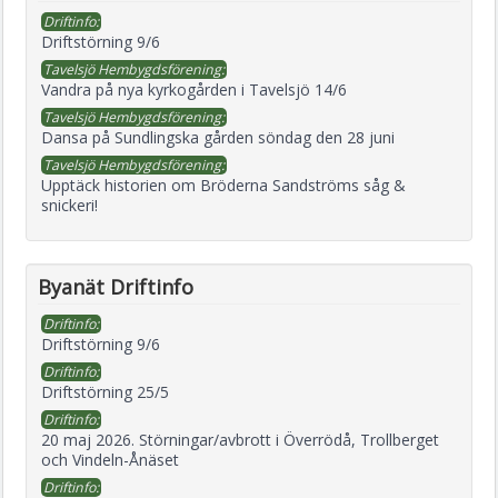
Driftinfo:
Driftstörning 9/6
Tavelsjö Hembygdsförening:
Vandra på nya kyrkogården i Tavelsjö 14/6
Tavelsjö Hembygdsförening:
Dansa på Sundlingska gården söndag den 28 juni
Tavelsjö Hembygdsförening:
Upptäck historien om Bröderna Sandströms såg &
snickeri!
Byanät Driftinfo
Driftinfo:
Driftstörning 9/6
Driftinfo:
Driftstörning 25/5
Driftinfo:
20 maj 2026. Störningar/avbrott i Överrödå, Trollberget
och Vindeln-Ånäset
Driftinfo: