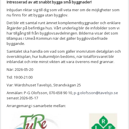
Intresserad av att snabbt bygga små byggnader!
Inbjudan riktar sig till dig som vill veta mer om de möjligheter som
nu finns för att bygga utan bygglov.
Det blir ett samtal runt ämnet komplementbyggnader och enklare
åtgärder på befintliga hus. Vårt underlag blir de infobilder som vi
har tillgång till från bygglovsavdelningen. Bilderna visar det som
tillämpas i Umeå Kommun när det gäller bygglovsbefriade
byggande.
Samtalet ska handla om vad som gäller inom/utom detaljplan och
översiktsplan, hur kulturmiljön bedöms, när totalförsvaret blir
inblandat och inte minst vikten att vara överens med grannar.
När: 2026-05-20
Tid: 19:00-21:00
Var: Wärdshuset Tavelsjö, Strandvägan 25
Anmälan: P-G Olofsson, 070-658 90 10,
p-g.olofsson@tavelsjo.se
senast 2026-05-17
Arrangemang i samarbete mellan: