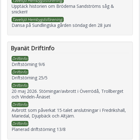
Tavelsjö Hembygdsförening:
Upptäck historien om Bröderna Sandströms såg &
snickeri!
Tavelsjö Hembygdsförening:
Dansa på Sundlingska gården söndag den 28 juni
Byanät Driftinfo
Driftinfo:
Driftstörning 9/6
Driftinfo:
Driftstörning 25/5
Driftinfo:
20 maj 2026. Störningar/avbrott i Överrödå, Trollberget
och Vindeln-Ånäset
Driftinfo:
Avbrott som påverkat 15-talet anslutningar i Fredrikshall,
Mariedal, Djupbäck och Altjärn.
Driftinfo:
Planerad driftstörning 13/8