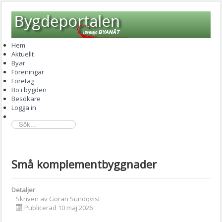
Hem
Aktuellt
Byar
Föreningar
Företag
Bo i bygden
Besökare
Logga in
sök...
Små komplementbyggnader
Detaljer
Skriven av
Göran Sundqvist
Publicerad 10 maj 2026