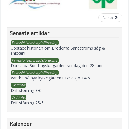
Nästa
Senaste artiklar
Tavelsjö Hembygdsförening:
Upptäck historien om Bröderna Sandströms såg &
snickeri!
Tavelsjö Hembygdsförening:
Dansa på Sundlingska gården söndag den 28 juni
Tavelsjö Hembygdsförening:
Vandra på nya kyrkogården i Tavelsjö 14/6
Driftinfo:
Driftstörning 9/6
Driftinfo:
Driftstörning 25/5
Kalender