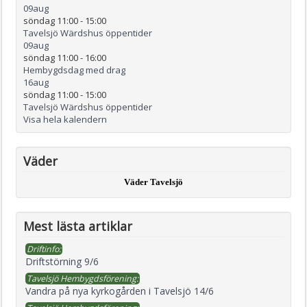
09
aug
söndag 11:00
-
15:00
Tavelsjö Wärdshus öppentider
09
aug
söndag 11:00
-
16:00
Hembygdsdag med drag
16
aug
söndag 11:00
-
15:00
Tavelsjö Wärdshus öppentider
Visa hela kalendern
Väder
Väder Tavelsjö
Mest lästa artiklar
Driftinfo:
Driftstörning 9/6
Tavelsjö Hembygdsförening:
Vandra på nya kyrkogården i Tavelsjö 14/6