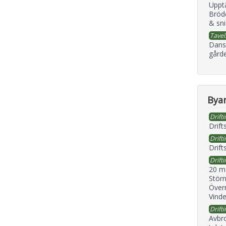
Uppt
Bröd
& sni
Tavel
Dans
gård
Byan
Drifti
Drift
Drifti
Drift
Drifti
20 m
Störn
Överr
Vind
Drifti
Avbr