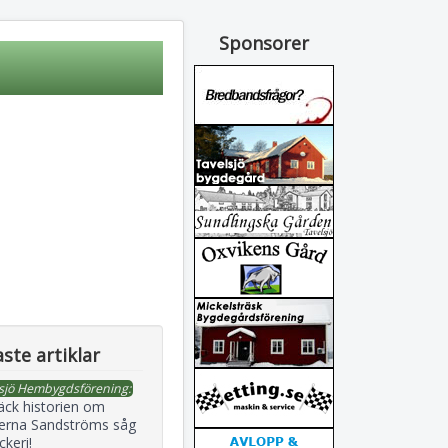
Sponsorer
ste artiklar
sjö Hembygdsförening:
äck historien om
erna Sandströms såg
ckeri!