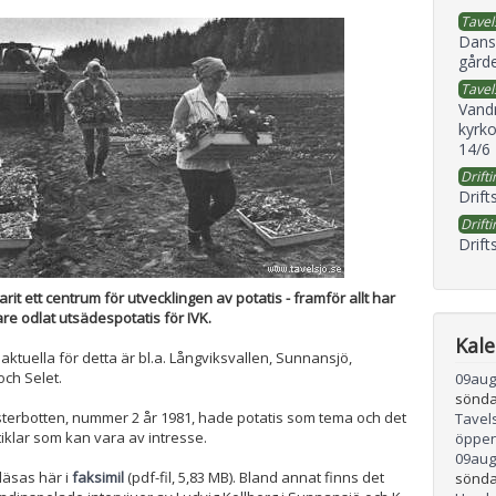
Tavel
Dans
gård
Tavel
Vand
kyrko
14/6
Drifti
Drift
Drifti
Drift
rit ett centrum för utvecklingen av potatis - framför allt har
are odlat utsädespotatis för IVK.
Kal
aktuella för detta är bl.a. Långviksvallen, Sunnansjö,
ch Selet.
09
aug
sönda
sterbotten, nummer 2 år 1981, hade potatis som tema och det
Tavel
tiklar som kan vara av intresse.
öppen
09
aug
läsas här i
faksimil
(pdf-fil, 5,83 MB). Bland annat finns det
sönda