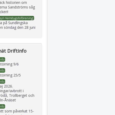
äck historien om
erna Sandströms såg
ckeri!
sjö Hembygdsförening:
a på Sundlingska
en söndag den 28 juni
ät Driftinfo
nfo:
störning 9/6
nfo:
störning 25/5
nfo:
aj 2026.
ingar/avbrott i
ödå, Trollberget och
eln-Ånäset
nfo:
ott som påverkat 15-