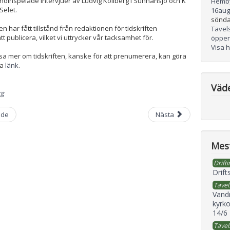
dinspelade intervjuer av Ludvig Kollberg i Sunnansjö och K
Hemb
Selet.
16
aug
sönda
 har fått tillstånd från redaktionen för tidskriften
Tavel
t publicera, vilket vi uttrycker vår tacksamhet för.
öppen
Visa 
äsa mer om tidskriften, kanske för att prenumerera, kan göra
na
länk
.
Väd
rg
nde
Nästa
Mest
Drifti
Drift
Tavel
Vand
kyrko
14/6
Tavel