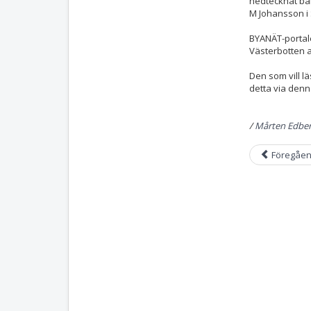
nedtecknat ban
M Johansson i 
BYANÄT-portalen
Västerbotten at
Den som vill l
detta via den
/
Mårten Edbe
Föregåe