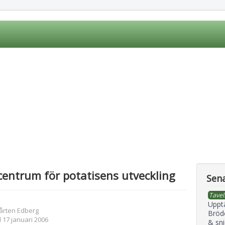
entrum för potatisens utveckling
Sena
Tavel
Uppt
årten Edberg
Bröd
 17 januari 2006
& sni