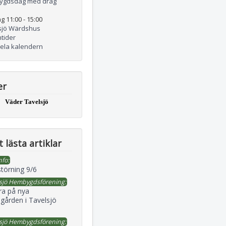
ygdsdag med drag
g 11:00
-
15:00
sjö Wärdshus
tider
hela kalendern
er
Väder Tavelsjö
 lästa artiklar
nfo:
störning 9/6
sjö Hembygdsförening:
ra på nya
gården i Tavelsjö
sjö Hembygdsförening: