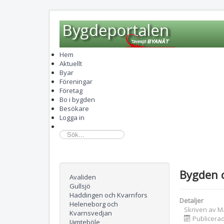
Hem
Aktuellt
Byar
Föreningar
Företag
Bo i bygden
Besökare
Logga in
sök...
Bygden c
Avaliden
Gullsjö
Haddingen och Kvarnfors
Detaljer
Heleneborg och
Skriven av
M
Kvarnsvedjan
Publicerad
Jämteböle