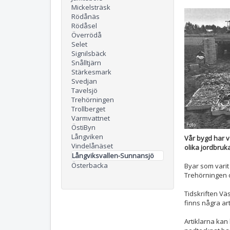
Mickelsträsk
Rödånäs
Rödåsel
Överrödå
Selet
Signilsbäck
Snålltjärn
Stärkesmark
Svedjan
Tavelsjö
Trehörningen
Trollberget
Varmvattnet
ÖstiByn
Långviken
Vår bygd har va
Vindelånäset
olika jordbruk
Långviksvallen-Sunnansjö
Österbacka
Byar som varit 
Trehörningen o
Tidskriften Vä
finns några ar
Artiklarna kan 