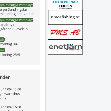
sjö Hembygdsförening:
a på Sundlingska
en söndag den 28 juni
sjö Hembygdsförening:
ra på nya
gården i Tavelsjö
nfo:
störning 9/6
nfo:
störning 25/5
ender
g 11:00
-
15:00
sjö Wärdshus
tider
g 11:00
-
16:00