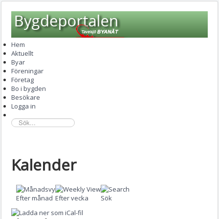
Hem
Aktuellt
Byar
Föreningar
Företag
Bo i bygden
Besökare
Logga in
sök...
Kalender
Efter månad
Efter vecka
Sök