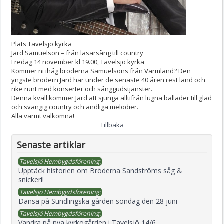
Plats
Tavelsjö kyrka
Jard Samuelson – från läsarsång till country
Fredag 14 november kl 19.00, Tavelsjö kyrka
Kommer ni ihåg bröderna Samuelsons från Värmland? Den
yngste brodern Jard har under de senaste 40 åren rest land och
rike runt med konserter och sånggudstjänster.
Denna kväll kommer Jard att sjunga alltifrån lugna ballader till glad
och svängig country och andliga melodier.
Alla varmt välkomna!
Tillbaka
Senaste artiklar
Tavelsjö Hembygdsförening:
Upptäck historien om Bröderna Sandströms såg &
snickeri!
Tavelsjö Hembygdsförening:
Dansa på Sundlingska gården söndag den 28 juni
Tavelsjö Hembygdsförening:
Vandra på nya kyrkogården i Tavelsjö 14/6