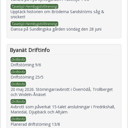
Tavelsjö Hembygdsförening:
Upptäck historien om Bröderna Sandströms såg &
snickeri!
Tavelsjö Hembygdsförening:
Dansa på Sundlingska gården söndag den 28 juni
Byanät Driftinfo
Driftinfo:
Driftstörning 9/6
Driftinfo:
Driftstörning 25/5
Driftinfo:
20 maj 2026. Störningar/avbrott i Överrödå, Trollberget
och Vindeln-Ånäset
Driftinfo:
Avbrott som påverkat 15-talet anslutningar i Fredrikshall,
Mariedal, Djupbäck och Altjärn.
Driftinfo:
Planerad driftstörning 13/8