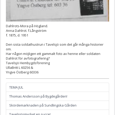
Dahlrots-Mora på Högland.
Anna Dahlrot. f.Långström
f. 1875, d. 1951
Den sista soldathustrun i Tavelsjö som det går många historier
om.
Har någon möjligen ett gammalt foto av henne eller soldaten
Dahlrot för avfotografering?
Tavelsjö Hembygdsförening
UllaBritt L 60256 &
Yngve Östberg 60336
TEMA JUL
Thomas Andersson på Bygdegården!
Skördemarknaden på Sundlingska Gården
Tavelsjösmycket en succe!