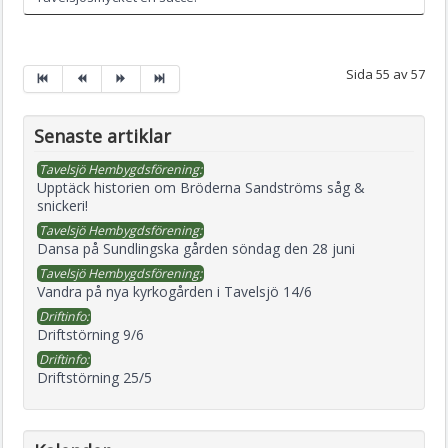
Sida 55 av 57
Senaste artiklar
Tavelsjö Hembygdsförening:
Upptäck historien om Bröderna Sandströms såg &
snickeri!
Tavelsjö Hembygdsförening:
Dansa på Sundlingska gården söndag den 28 juni
Tavelsjö Hembygdsförening:
Vandra på nya kyrkogården i Tavelsjö 14/6
Driftinfo:
Driftstörning 9/6
Driftinfo:
Driftstörning 25/5