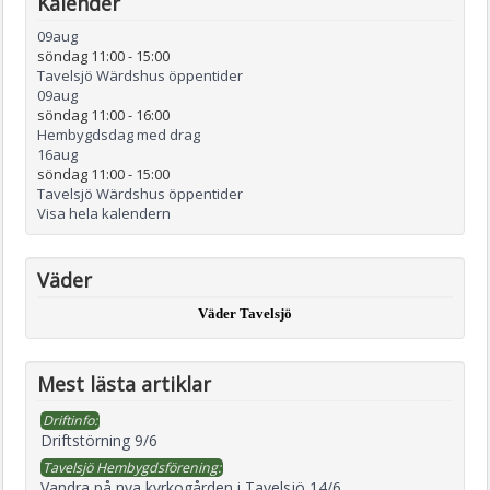
Kalender
09
aug
söndag 11:00
-
15:00
Tavelsjö Wärdshus öppentider
09
aug
söndag 11:00
-
16:00
Hembygdsdag med drag
16
aug
söndag 11:00
-
15:00
Tavelsjö Wärdshus öppentider
Visa hela kalendern
Väder
Väder Tavelsjö
Mest lästa artiklar
Driftinfo:
Driftstörning 9/6
Tavelsjö Hembygdsförening:
Vandra på nya kyrkogården i Tavelsjö 14/6