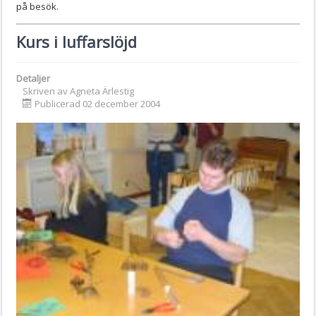
på besök.
Kurs i luffarslöjd
Detaljer
Skriven av
Agneta Ärlestig
Publicerad 02 december 2004