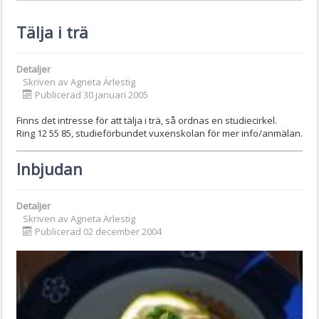
Tälja i trä
Detaljer
Skriven av
Agneta Ärlestig
Publicerad 30 januari 2005
Finns det intresse för att tälja i trä, så ordnas en studiecirkel.
Ring 12 55 85, studieförbundet vuxenskolan för mer info/anmälan.
Inbjudan
Detaljer
Skriven av
Agneta Ärlestig
Publicerad 02 december 2004