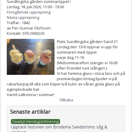
Sundlingska gården sommaröppet !
Lördag, 18. Juli 2026, 11:00 - 19:00
Föregående upprepning
Nästa upprepning
Träffar
: 1842
av
Per-Gunnar Olofsson
Kontakt
070-2906229
Plats
Sundlingska gården Sand 21
Lördag den 13/6 öppnar vi upp för
sommaren med öppet
varje dag 11-19.
(Midsommarafton stänger vi 16:00
efter firandet runt stången ).
Vi har hemma glass i stora lass och på
premiärdagen lördag bjuder vi på
rabarberpaj till alla som köper två kulor av våran goda glass på
egenplockade bär.
Varmt välkomna i sommar!
Tillbaka
Senaste artiklar
Tavelsjö Hembygdsförening:
Upptäck historien om Bröderna Sandströms såg &