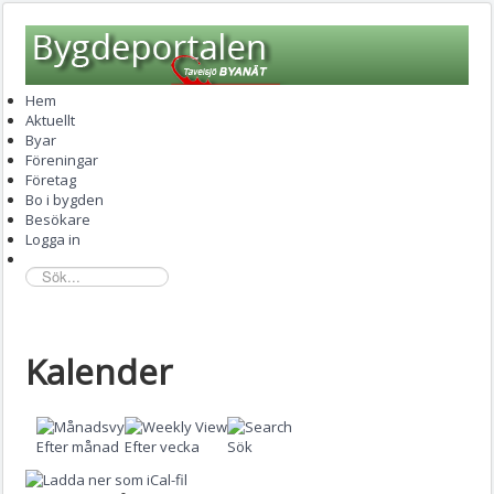
Hem
Aktuellt
Byar
Föreningar
Företag
Bo i bygden
Besökare
Logga in
sök...
Kalender
Efter månad
Efter vecka
Sök