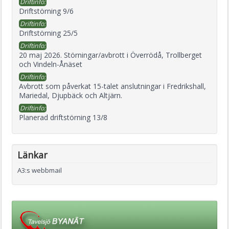
Driftinfo:
Driftstörning 9/6
Driftinfo:
Driftstörning 25/5
Driftinfo:
20 maj 2026. Störningar/avbrott i Överrödå, Trollberget
och Vindeln-Ånäset
Driftinfo:
Avbrott som påverkat 15-talet anslutningar i Fredrikshall,
Mariedal, Djupbäck och Altjärn.
Driftinfo:
Planerad driftstörning 13/8
Länkar
A3:s webbmail