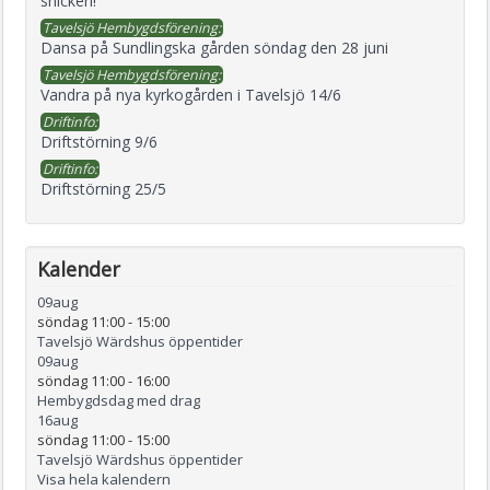
snickeri!
Tavelsjö Hembygdsförening:
Dansa på Sundlingska gården söndag den 28 juni
Tavelsjö Hembygdsförening:
Vandra på nya kyrkogården i Tavelsjö 14/6
Driftinfo:
Driftstörning 9/6
Driftinfo:
Driftstörning 25/5
Kalender
09
aug
söndag 11:00
-
15:00
Tavelsjö Wärdshus öppentider
09
aug
söndag 11:00
-
16:00
Hembygdsdag med drag
16
aug
söndag 11:00
-
15:00
Tavelsjö Wärdshus öppentider
Visa hela kalendern