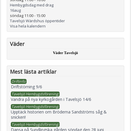
Hembygdsdag med drag
16
aug
söndag 11:00
-
15:00
Tavelsjö Wärdshus öppentider
Visa hela kalendern
Väder
Väder Tavelsjö
Mest lästa artiklar
Driftinfo:
Driftstörning 9/6
Tavelsjö Hembygdsförening:
Vandra på nya kyrkogården i Tavelsjö 14/6
Tavelsjö Hembygdsförening:
Upptäck historien om Bröderna Sandströms såg &
snickeri!
Tavelsjö Hembygdsförening:
Dansa på Sundlingska gården söndag den 28 juni