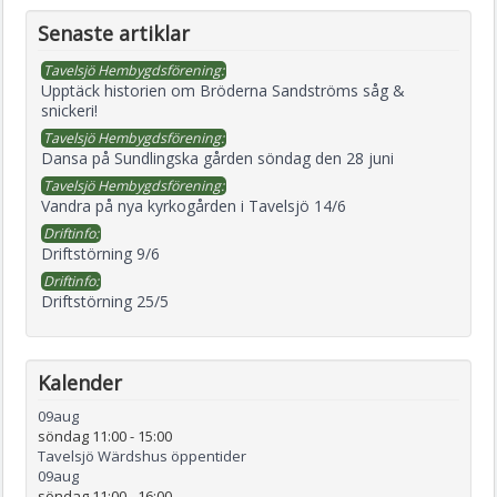
Senaste artiklar
Tavelsjö Hembygdsförening:
Upptäck historien om Bröderna Sandströms såg &
snickeri!
Tavelsjö Hembygdsförening:
Dansa på Sundlingska gården söndag den 28 juni
Tavelsjö Hembygdsförening:
Vandra på nya kyrkogården i Tavelsjö 14/6
Driftinfo:
Driftstörning 9/6
Driftinfo:
Driftstörning 25/5
Kalender
09
aug
söndag 11:00
-
15:00
Tavelsjö Wärdshus öppentider
09
aug
söndag 11:00
-
16:00