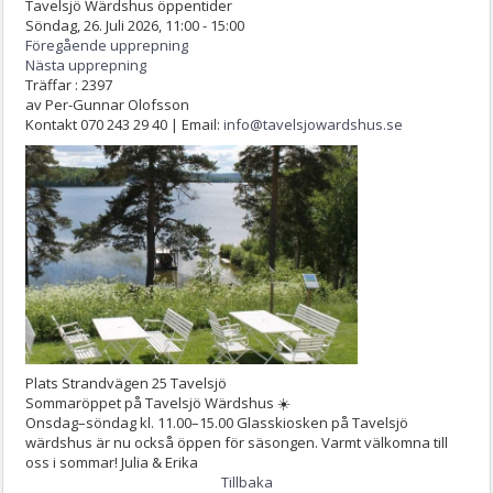
Tavelsjö Wärdshus öppentider
Söndag, 26. Juli 2026, 11:00 - 15:00
Föregående upprepning
Nästa upprepning
Träffar
: 2397
av
Per-Gunnar Olofsson
Kontakt
070 243 29 40 | Email:
info@tavelsjowardshus.se
Plats
Strandvägen 25 Tavelsjö
Sommaröppet på Tavelsjö Wärdshus ☀️
Onsdag–söndag kl. 11.00–15.00 Glasskiosken på Tavelsjö
wärdshus är nu också öppen för säsongen. Varmt välkomna till
oss i sommar! Julia & Erika
Tillbaka