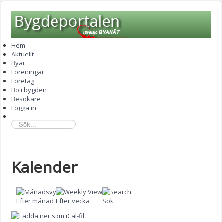
Hem
Aktuellt
Byar
Föreningar
Företag
Bo i bygden
Besökare
Logga in
sök...
Kalender
Efter månad
Efter vecka
Sök