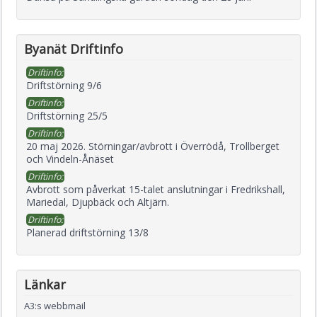
Byanät Driftinfo
Driftinfo:
Driftstörning 9/6
Driftinfo:
Driftstörning 25/5
Driftinfo:
20 maj 2026. Störningar/avbrott i Överrödå, Trollberget
och Vindeln-Ånäset
Driftinfo:
Avbrott som påverkat 15-talet anslutningar i Fredrikshall,
Mariedal, Djupbäck och Altjärn.
Driftinfo:
Planerad driftstörning 13/8
Länkar
A3:s webbmail