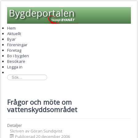
Hem
Aktuellt
Byar
Föreningar
Företag
Bo i bygden
Besökare
Logga in
sök...
Frågor och möte om
vattenskyddsområdet
Detaljer
Skriven av
Göran Sundqvist
Publicerad 20 december 2006