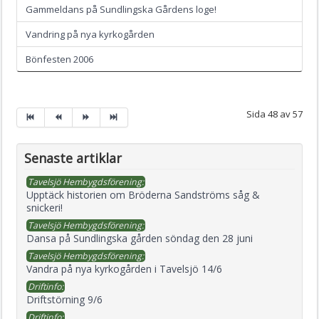
Gammeldans på Sundlingska Gårdens loge!
Vandring på nya kyrkogården
Bönfesten 2006
Sida 48 av 57
Senaste artiklar
Tavelsjö Hembygdsförening:
Upptäck historien om Bröderna Sandströms såg &
snickeri!
Tavelsjö Hembygdsförening:
Dansa på Sundlingska gården söndag den 28 juni
Tavelsjö Hembygdsförening:
Vandra på nya kyrkogården i Tavelsjö 14/6
Driftinfo:
Driftstörning 9/6
Driftinfo: