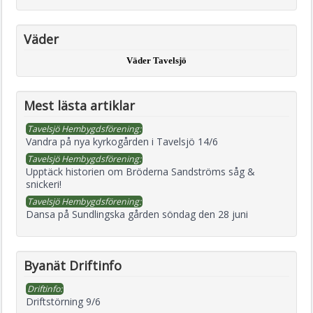
Väder
Väder Tavelsjö
Mest lästa artiklar
Tavelsjö Hembygdsförening:
Vandra på nya kyrkogården i Tavelsjö 14/6
Tavelsjö Hembygdsförening:
Upptäck historien om Bröderna Sandströms såg &
snickeri!
Tavelsjö Hembygdsförening:
Dansa på Sundlingska gården söndag den 28 juni
Byanät Driftinfo
Driftinfo:
Driftstörning 9/6