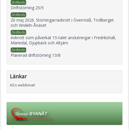
Driftinfo:
Driftstörning 25/5
Driftinfo:
20 maj 2026. Störningar/avbrott i Överrödå, Trollberget
och Vindeln-Ånäset
Driftinfo:
Avbrott som påverkat 15-talet anslutningar i Fredrikshall,
Mariedal, Djupbäck och Altjärn.
Driftinfo:
Planerad driftstörning 13/8
Länkar
A3:s webbmail