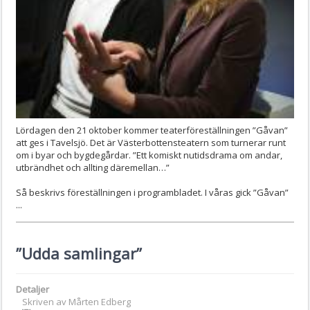
Lördagen den 21 oktober kommer teaterföreställningen ”Gåvan”
att ges i Tavelsjö. Det är Västerbottensteatern som turnerar runt
om i byar och bygdegårdar. ”Ett komiskt nutidsdrama om andar,
utbrändhet och allting däremellan…”
Så beskrivs föreställningen i programbladet. I våras gick ”Gåvan”
...
”Udda samlingar”
Detaljer
Skriven av
Mårten Edberg