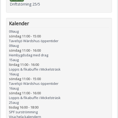
Driftstörning 25/5
Kalender
09
aug
söndag 11:00
-
15:00
Tavelsjö Wärdshus öppentider
09
aug
söndag 11:00
-
16:00
Hembygdsdag med drag
15
aug
lördag 11:00
-
16:00
Loppis & fikabuffe i Mickelsträsk
16
aug
söndag 11:00
-
15:00
Tavelsjö Wärdshus öppentider
16
aug
söndag 11:00
-
16:00
Loppis & fikabuffe i Mickelsträsk
25
aug
tisdag 16:00
-
18:00
SPF surströmming
Visa hela kalendern