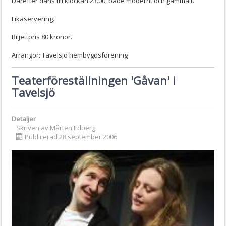
Därefter dans till klockan 23.00, både modernt och gammalt.
Fikaservering.
Biljettpris 80 kronor.
Arrangör: Tavelsjö hembygdsförening
Teaterföreställningen 'Gåvan' i
Tavelsjö
Detaljer
Skriven av
Mårten Edberg
Publicerad 28 september 2006