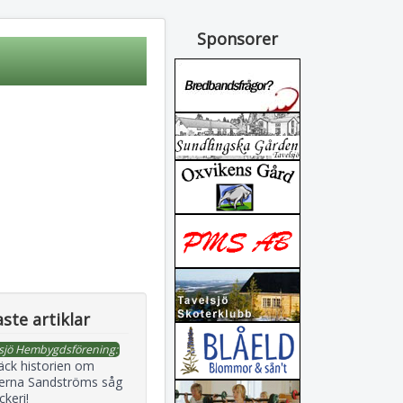
Sponsorer
ste artiklar
sjö Hembygdsförening:
äck historien om
erna Sandströms såg
ckeri!