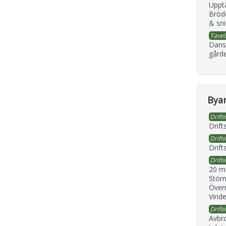
Uppt
Bröd
& sni
Tavel
Dans
gård
Byan
Drifti
Drift
Drifti
Drift
Drifti
20 m
Störn
Överr
Vind
Drifti
Avbr