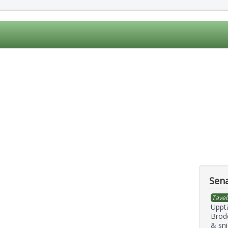
Sena
Tavel
Uppt
Bröd
& sni