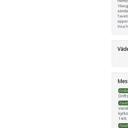
Hemb
16
aug
sönda
Tavel
öppen
Visa 
Väd
Mest
Drifti
Drift
Tavel
Vand
kyrko
14/6
Tavel