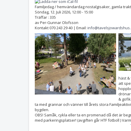
Familjedag / hemvändardag nostalgisaker, gamla trakt
Söndag, 12. Juli 2026, 12:00 - 15:00
Träffar
: 335
av
Per-Gunnar Olofsson
Kontakt
070 243 29 40 | Email:
info@tavelsjowardshus
häst & 
att spe
hoppbo
drönar
& gofi
ta med grannar och vänner till årets stora Familjeakt
bygden.
OBS! Samåk, cykla eller ta en promenad då det är begr
med parkeringsplatser! (avgiften går HTF fotboll ) Var