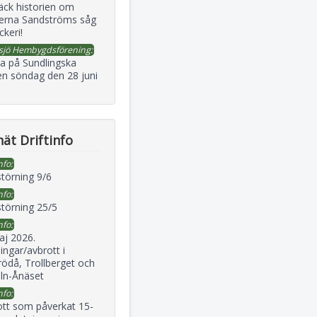
äck historien om
erna Sandströms såg
ckeri!
sjö Hembygdsförening:
a på Sundlingska
en söndag den 28 juni
ät Driftinfo
nfo:
störning 9/6
nfo:
störning 25/5
nfo:
aj 2026.
ingar/avbrott i
ödå, Trollberget och
eln-Ånäset
nfo:
ott som påverkat 15-