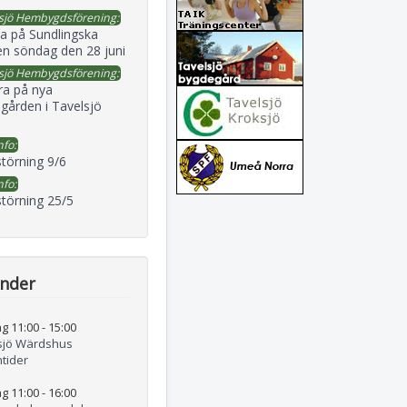
sjö Hembygdsförening:
a på Sundlingska
en söndag den 28 juni
sjö Hembygdsförening:
ra på nya
gården i Tavelsjö
nfo:
störning 9/6
nfo:
störning 25/5
ender
g 11:00
-
15:00
sjö Wärdshus
tider
g 11:00
-
16:00