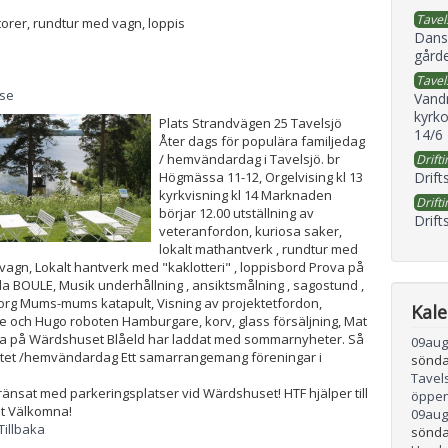
Tavel
orer, rundtur med vagn, loppis
Dans
gård
Tavel
.se
Vand
kyrko
Plats
Strandvägen 25 Tavelsjö
14/6
Åter dags för populära familjedag
/ hemvändardag i Tavelsjö. br
Drifti
Drift
Högmässa 11-12, Orgelvising kl 13
kyrkvisning kl 14 Marknaden
Drifti
börjar 12.00 utställning av
Drift
veteranfordon, kuriosa saker,
lokalt mathantverk , rundtur med
vagn, Lokalt hantverk med "kaklotteri" , loppisbord Prova på
la BOULE, Musik underhållning , ansiktsmålning , sagostund ,
rg Mums-mums katapult, Visning av projektetfordon,
Kal
e och Hugo roboten Hamburgare, korv, glass försäljning, Mat
ka på Wärdshuset Blåeld har laddat med sommarnyheter. Så
09
aug
ivitet /hemvändardag Ett samarrangemang föreningar i
sönda
Tavel
änsat med parkeringsplatser vid Wärdshuset! HTF hjälper till
öppen
mt Välkomna!
09
aug
Tillbaka
sönda