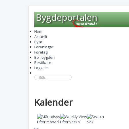
Hem
Aktuellt
Byar
Föreningar
Företag
Bo i bygden
Besökare
Logga in
sök...
Kalender
Efter månad
Efter vecka
Sök