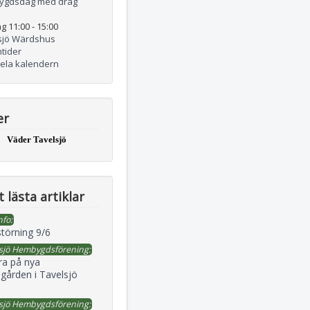
ygdsdag med drag
g 11:00
-
15:00
sjö Wärdshus
tider
hela kalendern
er
Väder Tavelsjö
 lästa artiklar
nfo:
störning 9/6
sjö Hembygdsförening:
ra på nya
gården i Tavelsjö
sjö Hembygdsförening: