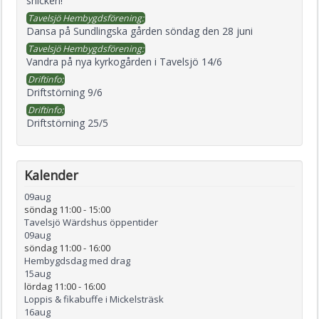
snickeri!
Tavelsjö Hembygdsförening:
Dansa på Sundlingska gården söndag den 28 juni
Tavelsjö Hembygdsförening:
Vandra på nya kyrkogården i Tavelsjö 14/6
Driftinfo:
Driftstörning 9/6
Driftinfo:
Driftstörning 25/5
Kalender
09
aug
söndag 11:00
-
15:00
Tavelsjö Wärdshus öppentider
09
aug
söndag 11:00
-
16:00
Hembygdsdag med drag
15
aug
lördag 11:00
-
16:00
Loppis & fikabuffe i Mickelsträsk
16
aug