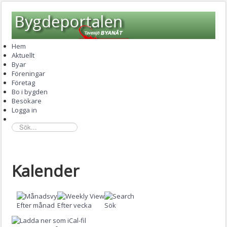
Hem
Aktuellt
Byar
Föreningar
Företag
Bo i bygden
Besökare
Logga in
sök...
Kalender
Efter månad
Efter vecka
Sök