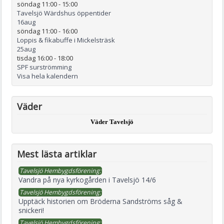
söndag 11:00
-
15:00
Tavelsjö Wärdshus öppentider
16
aug
söndag 11:00
-
16:00
Loppis & fikabuffe i Mickelsträsk
25
aug
tisdag 16:00
-
18:00
SPF surströmming
Visa hela kalendern
Väder
Väder Tavelsjö
Mest lästa artiklar
Tavelsjö Hembygdsförening:
Vandra på nya kyrkogården i Tavelsjö 14/6
Tavelsjö Hembygdsförening:
Upptäck historien om Bröderna Sandströms såg &
snickeri!
Tavelsjö Hembygdsförening: