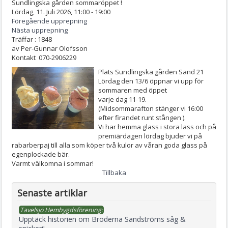
Sundlingska gården sommaröppet !
Lördag, 11. Juli 2026, 11:00 - 19:00
Föregående upprepning
Nästa upprepning
Träffar
: 1848
av
Per-Gunnar Olofsson
Kontakt
070-2906229
Plats
Sundlingska gården Sand 21
Lördag den 13/6 öppnar vi upp för
sommaren med öppet
varje dag 11-19.
(Midsommarafton stänger vi 16:00
efter firandet runt stången ).
Vi har hemma glass i stora lass och på
premiärdagen lördag bjuder vi på
rabarberpaj till alla som köper två kulor av våran goda glass på
egenplockade bär.
Varmt välkomna i sommar!
Tillbaka
Senaste artiklar
Tavelsjö Hembygdsförening:
Upptäck historien om Bröderna Sandströms såg &