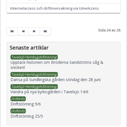
Internetaccess och driftövervakning via UmeAccess
Sida 24 av 26
Senaste artiklar
Tavelsjö Hembygdsförening:
Upptäck historien om Bröderna Sandströms såg &
snickeri!
Tavelsjö Hembygdsförening:
Dansa på Sundlingska gården söndag den 28 juni
Tavelsjö Hembygdsförening:
Vandra på nya kyrkogården i Tavelsjö 14/6
Driftinfo:
Driftstörning 9/6
Driftinfo:
Driftstörning 25/5