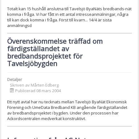
Totalt kan 15 hushåll anslutna till Tavelsjö ByaNäts bredbands-nät
komma i fråga. Vi har fått in ett antal intresseanmälningar, några
till kan dock komma i fråga. Först till kvarn... 14/4 är sista
anmälningsd
Överenskommelse träffad om
färdigställandet av
bredbandsprojektet för
Tavelsjöbygden
Detaljer
Skriven av
Mårten Edberg
Publicerad 08 mars 2004
Ett nytt avtal har nu tecknats mellan Tavelsjö ByaNät Ekonomisk
Förening och UmeData Bredband KB angående färdigställandet
av bredbandsprojektet i bygden. Under den processen har
Ackordscentralen medverkat konstruktivt.