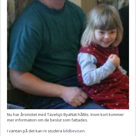
Nu har årsmötet med Tavelsjö ByaNät hållits. Inom kort kommer
mer information om de beslut som fattades.
I väntan på det kan ni studera
bildbevisen.