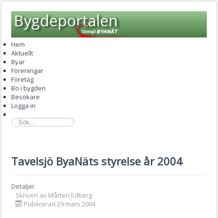
Hem
Aktuellt
Byar
Föreningar
Företag
Bo i bygden
Besökare
Logga in
sök...
Tavelsjö ByaNäts styrelse år 2004
Detaljer
Skriven av
Mårten Edberg
Publicerad 29 mars 2004