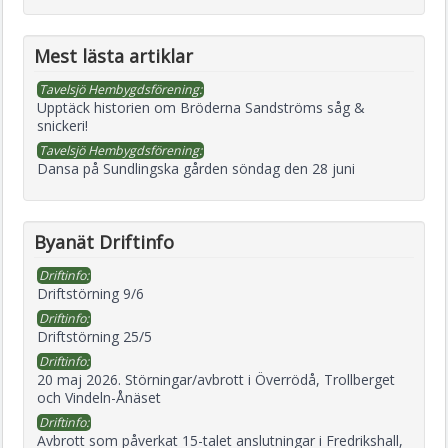
Mest lästa artiklar
Tavelsjö Hembygdsförening:
Upptäck historien om Bröderna Sandströms såg &
snickeri!
Tavelsjö Hembygdsförening:
Dansa på Sundlingska gården söndag den 28 juni
Byanät Driftinfo
Driftinfo:
Driftstörning 9/6
Driftinfo:
Driftstörning 25/5
Driftinfo:
20 maj 2026. Störningar/avbrott i Överrödå, Trollberget
och Vindeln-Ånäset
Driftinfo:
Avbrott som påverkat 15-talet anslutningar i Fredrikshall,