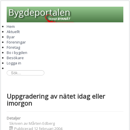
Hem
Aktuellt
Byar
Föreningar
Företag
Bo i bygden
Besökare
Logga in
sök...
Uppgradering av nätet idag eller
imorgon
Detaljer
Skriven av
Mårten Edberg
Publicerad 12 februari 2004