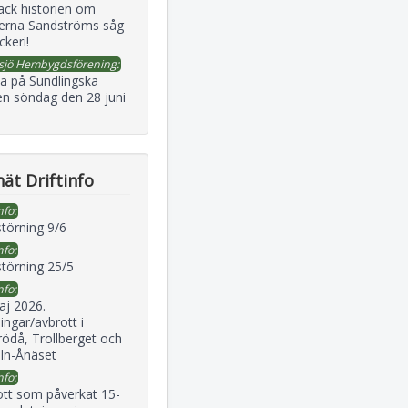
äck historien om
erna Sandströms såg
ckeri!
sjö Hembygdsförening:
a på Sundlingska
en söndag den 28 juni
ät Driftinfo
nfo:
störning 9/6
nfo:
störning 25/5
nfo:
aj 2026.
ingar/avbrott i
ödå, Trollberget och
eln-Ånäset
nfo:
ott som påverkat 15-