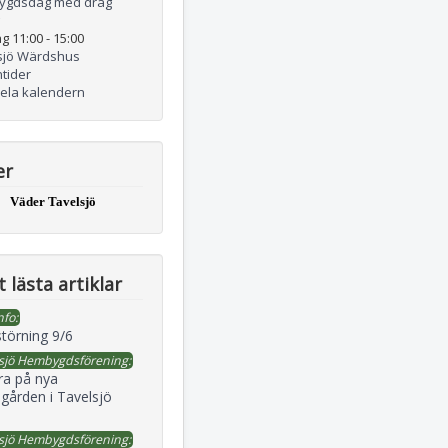
ygdsdag med drag
g 11:00
-
15:00
sjö Wärdshus
tider
hela kalendern
er
Väder Tavelsjö
 lästa artiklar
nfo:
störning 9/6
sjö Hembygdsförening:
ra på nya
gården i Tavelsjö
sjö Hembygdsförening: