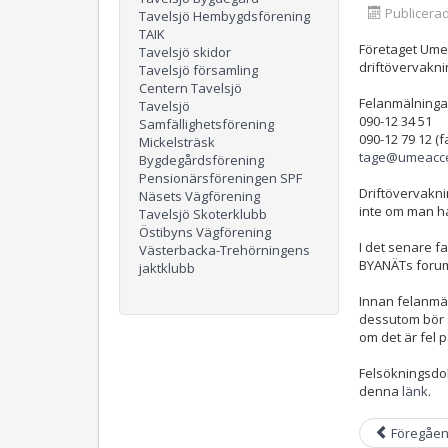
Publicerad
Tavelsjö Hembygdsförening
TAIK
Företaget Ume
Tavelsjö skidor
driftövervakni
Tavelsjö församling
Centern Tavelsjö
Felanmälninga
Tavelsjö
090-12 34 51
Samfällighetsförening
090-12 79 12 (f
Mickelsträsk
tage@umeacce
Bygdegårdsförening
Pensionärsföreningen SPF
Driftövervakni
Näsets Vägförening
inte om man h
Tavelsjö Skoterklubb
Östibyns Vägförening
I det senare f
Västerbacka-Trehörningens
BYANÄTs foru
jaktklubb
Innan felanmä
dessutom bör s
om det är fel 
Felsökningsdok
denna
länk
.
Föregåe