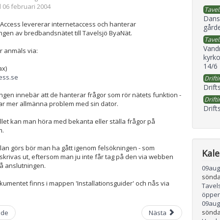
 06 februari 2004
Tavel
Dans
Access levererar internetaccess och hanterar
gård
ngen av bredbandsnätet till Tavelsjö ByaNät.
Tavel
Vand
r anmäls via:
kyrko
14/6
ax)
ss.se
Drifti
Drift
ngen innebär att de hanterar frågor som rör nätets funktion -
Drifti
ar mer allmänna problem med sin dator.
Drift
allet kan man höra med bekanta eller ställa frågor på
m.
lan görs bör man ha gått igenom felsökningen - som
Kal
krivas ut, eftersom man ju inte får tag på den via webben
på anslutningen.
09
aug
sönda
umentet finns i mappen 'Installationsguider' och nås via
Tavel
öppen
09
aug
sönda
nde
Nästa