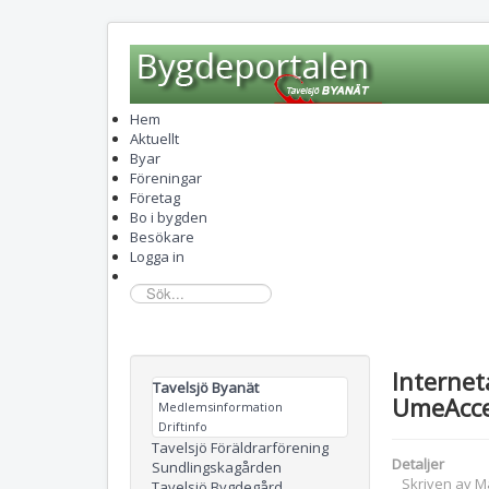
Hem
Aktuellt
Byar
Föreningar
Företag
Bo i bygden
Besökare
Logga in
sök...
Internet
Tavelsjö Byanät
UmeAcc
Medlemsinformation
Driftinfo
Tavelsjö Föräldrarförening
Detaljer
Sundlingskagården
Skriven av
M
Tavelsjö Bygdegård