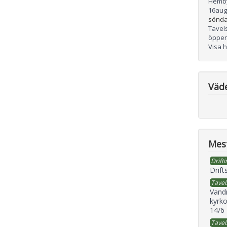
Hemb
16
aug
sönda
Tavel
öppen
Visa 
Väd
Mest
Drifti
Drift
Tavel
Vand
kyrko
14/6
Tavel