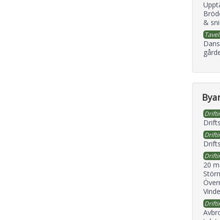
Uppt
Bröd
& sni
Tavel
Dans
gård
Byan
Drifti
Drift
Drifti
Drift
Drifti
20 m
Störn
Överr
Vind
Drifti
Avbr