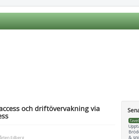
access och driftövervakning via
Sena
ess
Tavel
Uppt
Bröd
& sni
årten Edberg