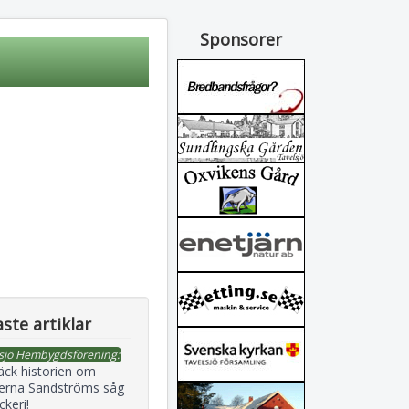
Sponsorer
ste artiklar
sjö Hembygdsförening:
äck historien om
erna Sandströms såg
ckeri!