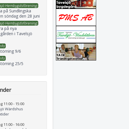
sjö Hembygdsförening:
a på Sundlingska
en söndag den 28 juni
sjö Hembygdsförening:
ra på nya
gården i Tavelsjö
nfo:
störning 9/6
nfo:
störning 25/5
ender
g 11:00
-
15:00
sjö Wärdshus
tider
g 11:00
-
16:00