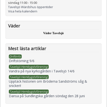
söndag 11:00
-
15:00
Tavelsjö Wärdshus öppentider
Visa hela kalendern
Väder
Väder Tavelsjö
Mest lästa artiklar
Driftinfo:
Driftstörning 9/6
Tavelsjö Hembygdsförening:
Vandra på nya kyrkogården i Tavelsjö 14/6
Tavelsjö Hembygdsförening:
Upptäck historien om Bröderna Sandströms såg &
snickeri!
Tavelsjö Hembygdsförening:
Dansa på Sundlingska gården söndag den 28 juni