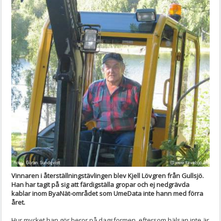
Vinnaren i återställningstävlingen blev Kjell Lövgren från Gullsjö.
Han har tagit på sig att färdigställa gropar och ej nedgrävda
kablar inom ByaNät-området som UmeData inte hann med förra
året.
Hur mycket han gör beror på dagsformen, eftersom hälsan inte är