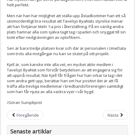
helt perfekt.
Men när han har möjlighet att ställa upp åstadkommer han ett så
utomordentligt bra resultat att Tavelsjö ByaNäts styrelse menar
att han förtjänar titeln 1:a pris i återställning. På en värdig andra
plats hamnar alla som själva tagit tag i spaden och snyggat till sin
tomt efter nedgrävningen av optofibern..
Sen är bara tredje platsen kvar och där är personalen i UmeData
som trots alla motgångar nu kan se slutet på sitt projekt.
Kjell är, som kanske inte alla vet, en mycket aktiv medlem i
Tavelsjö ByaNät som förstår betydelsen av att engagera sig för
att uppnå resultat. När Kjell får frågan hur han orkar ta tag i det
som andra gett upp, berättar han om hur positivt det är att få
träffa alla trevliga medlemmar i bredbandsföreningen samtidigt
som han får njuta av alla vackra vyer i vår bygd.
/Göran Sunqdqvist
Föregående
Nästa
Senaste artiklar