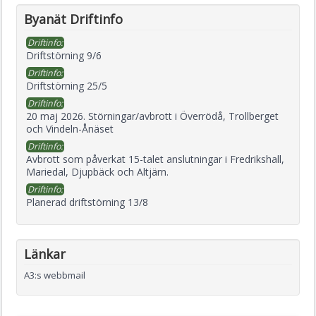
Byanät Driftinfo
Driftinfo:
Driftstörning 9/6
Driftinfo:
Driftstörning 25/5
Driftinfo:
20 maj 2026. Störningar/avbrott i Överrödå, Trollberget
och Vindeln-Ånäset
Driftinfo:
Avbrott som påverkat 15-talet anslutningar i Fredrikshall,
Mariedal, Djupbäck och Altjärn.
Driftinfo:
Planerad driftstörning 13/8
Länkar
A3:s webbmail