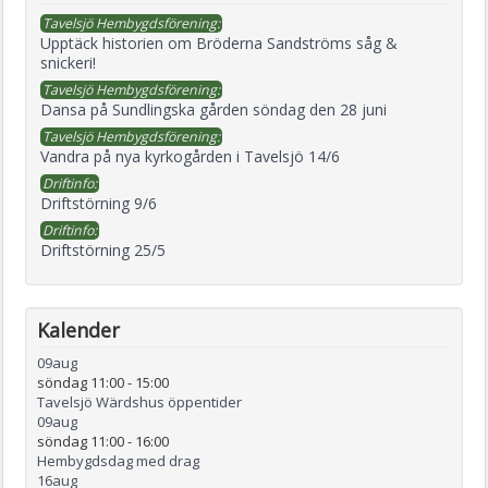
Tavelsjö Hembygdsförening:
Upptäck historien om Bröderna Sandströms såg &
snickeri!
Tavelsjö Hembygdsförening:
Dansa på Sundlingska gården söndag den 28 juni
Tavelsjö Hembygdsförening:
Vandra på nya kyrkogården i Tavelsjö 14/6
Driftinfo:
Driftstörning 9/6
Driftinfo:
Driftstörning 25/5
Kalender
09
aug
söndag 11:00
-
15:00
Tavelsjö Wärdshus öppentider
09
aug
söndag 11:00
-
16:00
Hembygdsdag med drag
16
aug