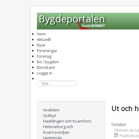
Hem
Aktuellt
Byar
Föreningar
Företag
Bo i bygden
Besökare
Logga in
sök...
Ut och h
Avaliden
Gullsjö
Haddingen och Kvarnfors
Detaljer
Heleneborg och
Skriven av
L
Kvarnsvedjan
Publicerad
Jämteböle