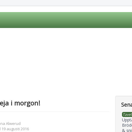
eja i morgon!
Sena
Tavel
Uppt
ena Alwerud
Bröd
 19 augusti 2016
& sni