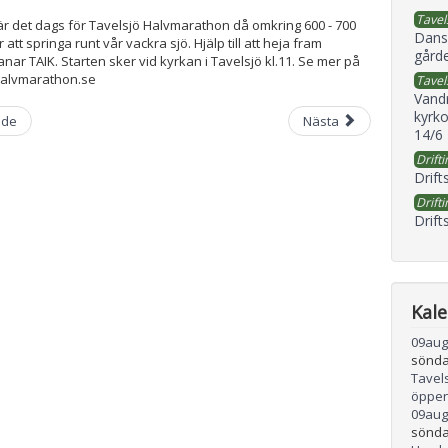
Tavel
är det dags för Tavelsjö Halvmarathon då omkring 600 - 700
Dans
tt springa runt vår vackra sjö. Hjälp till att heja fram
gård
ar TAIK. Starten sker vid kyrkan i Tavelsjö kl.11. Se mer på
halvmarathon.se
Tavel
Vand
kyrko
nde
Nästa
14/6
Drifti
Drift
Drifti
Drift
Kal
09
aug
sönda
Tavel
öppen
09
aug
sönda