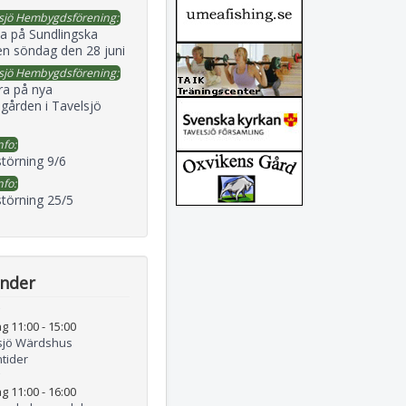
sjö Hembygdsförening:
a på Sundlingska
en söndag den 28 juni
sjö Hembygdsförening:
ra på nya
gården i Tavelsjö
nfo:
störning 9/6
nfo:
störning 25/5
ender
g 11:00
-
15:00
sjö Wärdshus
tider
g 11:00
-
16:00