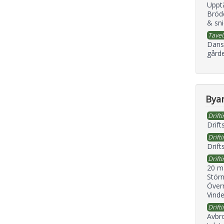
Uppt
Bröd
& sni
Tavel
Dans
gård
Byan
Drifti
Drift
Drifti
Drift
Drifti
20 m
Störn
Överr
Vind
Drifti
Avbr