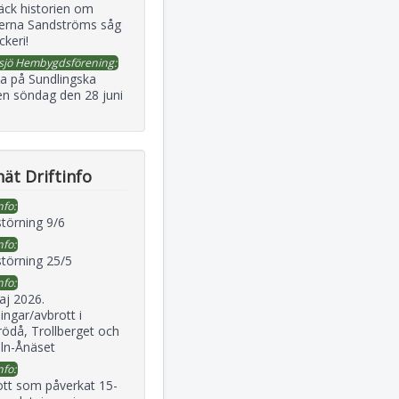
äck historien om
erna Sandströms såg
ckeri!
sjö Hembygdsförening:
a på Sundlingska
en söndag den 28 juni
ät Driftinfo
nfo:
störning 9/6
nfo:
störning 25/5
nfo:
aj 2026.
ingar/avbrott i
ödå, Trollberget och
eln-Ånäset
nfo:
ott som påverkat 15-