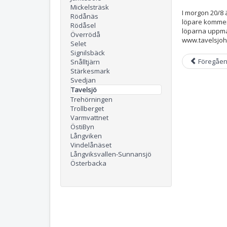
Mickelsträsk
I morgon 20/8 
Rödånäs
löpare kommer a
Rödåsel
löparna uppman
Överrödå
www.tavelsjo
Selet
Signilsbäck
Föregåe
Snålltjärn
Stärkesmark
Svedjan
Tavelsjö
Trehörningen
Trollberget
Varmvattnet
ÖstiByn
Långviken
Vindelånäset
Långviksvallen-Sunnansjö
Österbacka