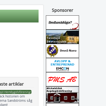
Sponsorer
ste artiklar
sjö Hembygdsförening:
äck historien om
erna Sandströms såg
ckeri!