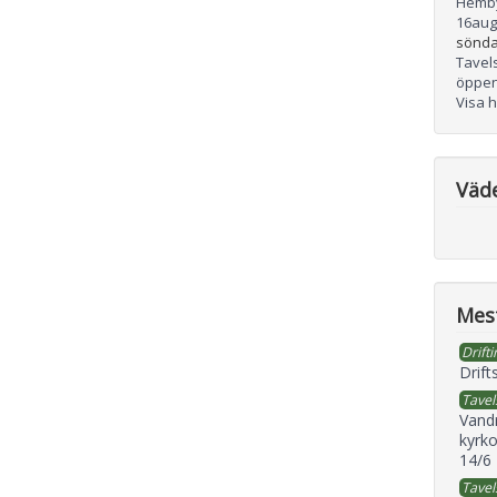
Hemb
16
aug
sönda
Tavel
öppen
Visa 
Väd
Mest
Drifti
Drift
Tavel
Vand
kyrko
14/6
Tavel