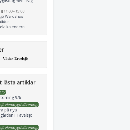
ygdsdag med drag
g 11:00
-
15:00
sjö Wärdshus
tider
hela kalendern
er
Väder Tavelsjö
 lästa artiklar
nfo:
störning 9/6
sjö Hembygdsförening:
ra på nya
gården i Tavelsjö
sjö Hembygdsförening: