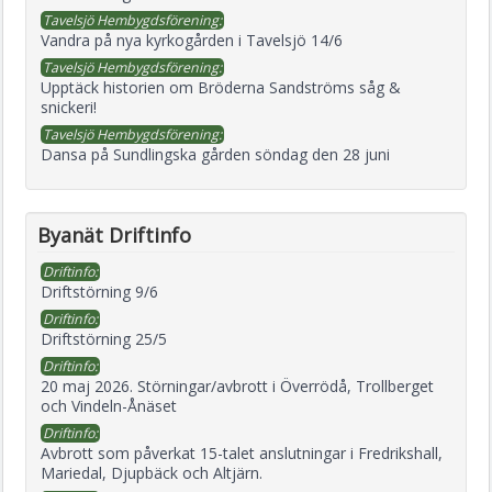
Tavelsjö Hembygdsförening:
Vandra på nya kyrkogården i Tavelsjö 14/6
Tavelsjö Hembygdsförening:
Upptäck historien om Bröderna Sandströms såg &
snickeri!
Tavelsjö Hembygdsförening:
Dansa på Sundlingska gården söndag den 28 juni
Byanät Driftinfo
Driftinfo:
Driftstörning 9/6
Driftinfo:
Driftstörning 25/5
Driftinfo:
20 maj 2026. Störningar/avbrott i Överrödå, Trollberget
och Vindeln-Ånäset
Driftinfo:
Avbrott som påverkat 15-talet anslutningar i Fredrikshall,
Mariedal, Djupbäck och Altjärn.