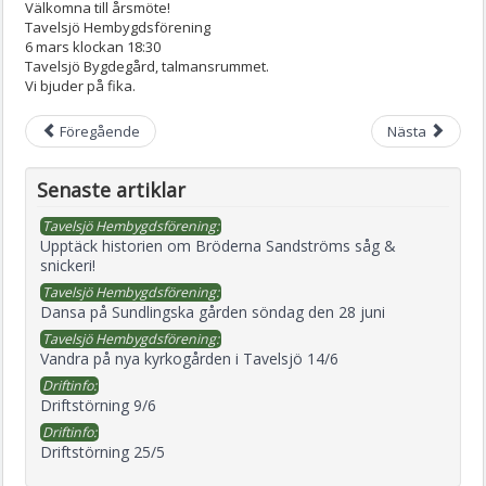
Välkomna till årsmöte!
Tavelsjö Hembygdsförening
6 mars klockan 18:30
Tavelsjö Bygdegård, talmansrummet.
Vi bjuder på fika.
Föregående
Nästa
Senaste artiklar
Tavelsjö Hembygdsförening:
Upptäck historien om Bröderna Sandströms såg &
snickeri!
Tavelsjö Hembygdsförening:
Dansa på Sundlingska gården söndag den 28 juni
Tavelsjö Hembygdsförening:
Vandra på nya kyrkogården i Tavelsjö 14/6
Driftinfo:
Driftstörning 9/6
Driftinfo:
Driftstörning 25/5