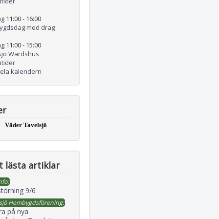
tider
g 11:00
-
16:00
ygdsdag med drag
g 11:00
-
15:00
sjö Wärdshus
tider
hela kalendern
er
Väder Tavelsjö
 lästa artiklar
nfo:
störning 9/6
sjö Hembygdsförening:
ra på nya