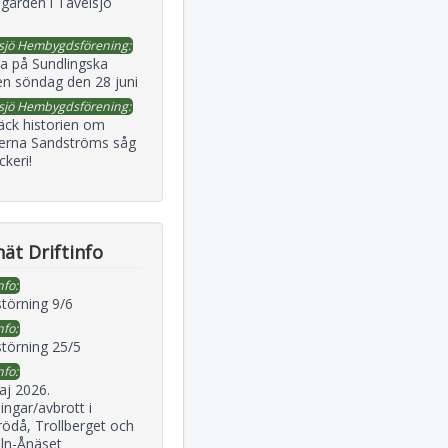
gården i Tavelsjö
sjö Hembygdsförening:
a på Sundlingska
en söndag den 28 juni
sjö Hembygdsförening:
äck historien om
erna Sandströms såg
ckeri!
ät Driftinfo
nfo:
störning 9/6
nfo:
störning 25/5
nfo:
aj 2026.
ingar/avbrott i
ödå, Trollberget och
eln-Ånäset