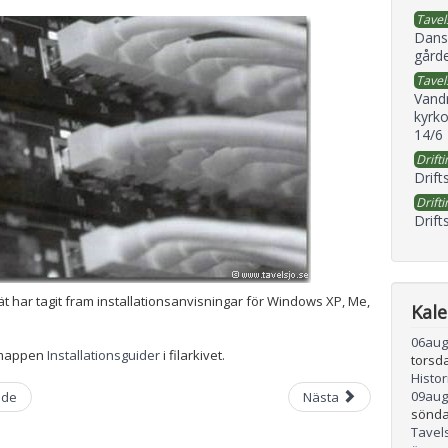
Tavel
Dans
gård
Tavel
Vand
kyrko
14/6
Drifti
Drift
Drifti
Drift
t har tagit fram installationsanvisningar för Windows XP, Me,
Kal
06
aug
 mappen
Installationsguider
i filarkivet.
torsd
Histo
09
aug
nde
Nästa
sönda
Tavel