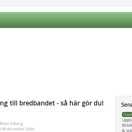
ng till bredbandet - så här gör du!
Sena
Tavel
Uppt
årten Edberg
Bröd
d 08 december 2004
& sni