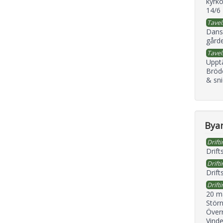
kyrko
14/6
Tavel
Dans
gård
Tavel
Uppt
Bröd
& sni
Byan
Drifti
Drift
Drifti
Drift
Drifti
20 m
Störn
Överr
Vind