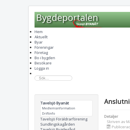
Hem
Aktuellt
Byar
Föreningar
Företag
Bo i bygden
Besökare
Logga in
sök...
Anslutni
Tavelsjö Byanät
Medlemsinformation
Driftinfo
Detaljer
Tavelsjö Föräldrarförening
Skriven av
M
Sundlingskagården
Publicera
Tavelsjö Bygdegård