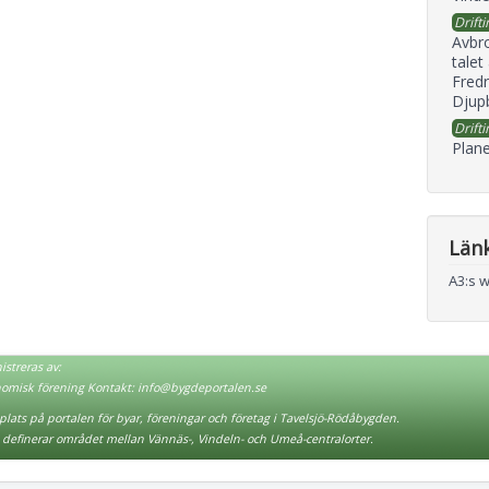
Drifti
Avbr
talet
Fredr
Djupb
Drifti
Plane
Län
A3:s 
streras av:
nomisk förening Kontakt:
info@bygdeportalen.se
lats på portalen för byar, föreningar och företag i Tavelsjö-Rödåbygden.
definerar området mellan Vännäs-, Vindeln- och Umeå-centralorter.