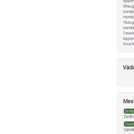
öppen
09
aug
sönda
Hemb
16
aug
sönda
Tavel
öppen
Visa 
Väd
Mest
Drifti
Drift
Tavel
Vand