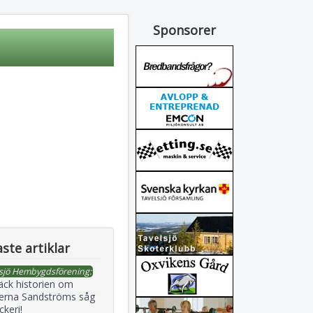
Sponsorer
ste artiklar
sjö Hembygdsförening:
äck historien om
erna Sandströms såg
ckeri!