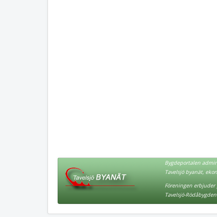
Bygdeportalen admini
Tavelsjö byanät, eko
Föreningen erbjuder p
Tavelsjö-Rödåbygden 