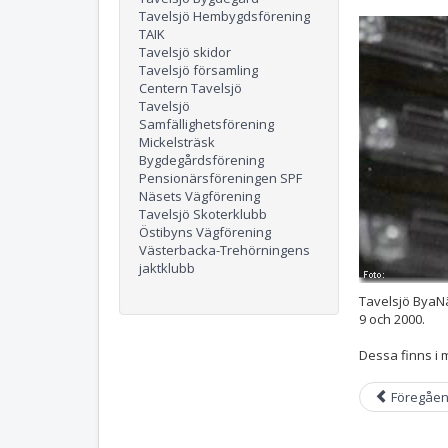
Tavelsjö Hembygdsförening
TAIK
Tavelsjö skidor
Tavelsjö församling
Centern Tavelsjö
Tavelsjö
Samfällighetsförening
Mickelsträsk
Bygdegårdsförening
Pensionärsföreningen SPF
Näsets Vägförening
Tavelsjö Skoterklubb
Östibyns Vägförening
Västerbacka-Trehörningens
jaktklubb
Tavelsjö ByaNä
9 och 2000.
Dessa finns i
Föregåe