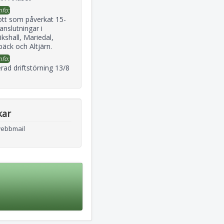
nfo:
ott som påverkat 15-
 anslutningar i
ikshall, Mariedal,
äck och Altjärn.
nfo:
rad driftstörning 13/8
kar
webbmail