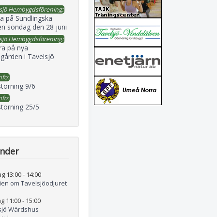
sjö Hembygdsförening:
a på Sundlingska
en söndag den 28 juni
sjö Hembygdsförening:
ra på nya
gården i Tavelsjö
nfo:
störning 9/6
nfo:
störning 25/5
ender
ag 13:00
-
14:00
rien om Tavelsjöodjuret
g 11:00
-
15:00
sjö Wärdshus