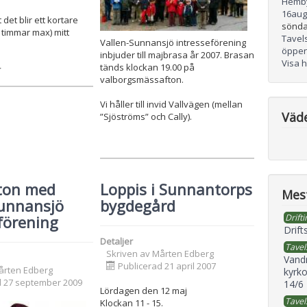
Hemb
16
aug
 det blir ett kortare
sönda
2 timmar max) mitt
Tavel
Vallen-Sunnansjö intresseförening
öppen
inbjuder till majbrasa år 2007. Brasan
Visa 
tänds klockan 19.00 på
valborgsmässafton.
Vi håller till invid Vallvägen (mellan
Väd
”Sjöströms” och Cally).
ton med
Loppis i Sunnantorps
Mest
Sunnansjö
bygdegård
Drifti
förening
Drift
Detaljer
Tavel
Skriven av
Mårten Edberg
Vand
Publicerad 21 april 2007
årten Edberg
kyrko
d 27 september 2009
14/6
Lördagen den 12 maj
Tavel
Klockan 11 - 15.