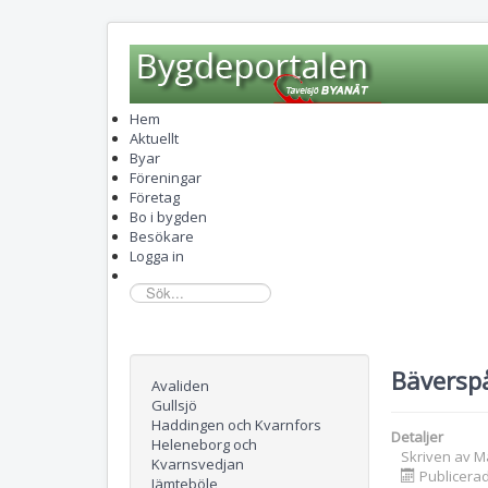
Hem
Aktuellt
Byar
Föreningar
Företag
Bo i bygden
Besökare
Logga in
sök...
Bäverspå
Avaliden
Gullsjö
Haddingen och Kvarnfors
Detaljer
Heleneborg och
Skriven av
M
Kvarnsvedjan
Publicerad
Jämteböle