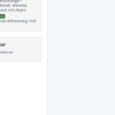
 anslutningar i
ikshall, Mariedal,
äck och Altjärn.
nfo:
rad driftstörning 13/8
kar
webbmail