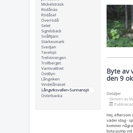
Mickelsträsk
Rödånäs
Rödåsel
Överrödå
Selet
Signilsbäck
Snålltjärn
Stärkesmark
Svedjan
Tavelsjö
Trehörningen
Trollberget
Varmvattnet
Byte av
ÖstiByn
den 9 o
Långviken
Vindelånäset
Långviksvallen-Sunnansjö
Detaljer
Österbacka
Skriven av
M
Publicera
Hej, eftersom d
väder idag - sp
kommer några 
byta pump vid 