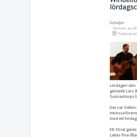
lördagsc
Detaljer
Skriven av
M
Publicerad
Lördagen den 
gästade Lars &
Sunnantorps 
Det var Valle
intressefören
med ett lördag
Ett 30-tal gäst
Lailas fina låt