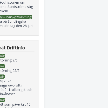
äck historien om
erna Sandströms såg
ckeri!
sjö Hembygdsförening:
a på Sundlingska
en söndag den 28 juni
ät Driftinfo
nfo:
störning 9/6
nfo:
störning 25/5
nfo:
aj 2026.
ingar/avbrott i
ödå, Trollberget och
eln-Ånäset
nfo:
ott som påverkat 15-