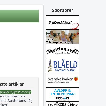
Sponsorer
ste artiklar
sjö Hembygdsförening:
äck historien om
erna Sandströms såg
ckeri!