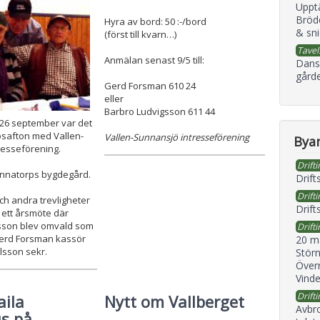
Uppt
Bröd
Hyra av bord: 50 :-/bord
& sni
(först till kvarn…)
Tavel
Anmälan senast 9/5 till:
Dans
gård
Gerd Forsman 610 24
eller
Barbro Ludvigsson 611 44
26 september var det
osafton med Vallen-
Vallen-Sunnansjö intresseförening
Byan
resseförening.
Drifti
unnatorps bygdegård.
Drift
Drifti
h andra trevligheter
Drift
i ett årsmöte där
sson blev omvald som
Drifti
erd Forsman kassör
20 m
lsson sekr.
Störn
Överr
Vind
Drifti
aila
Nytt om Vallberget
Avbr
us på