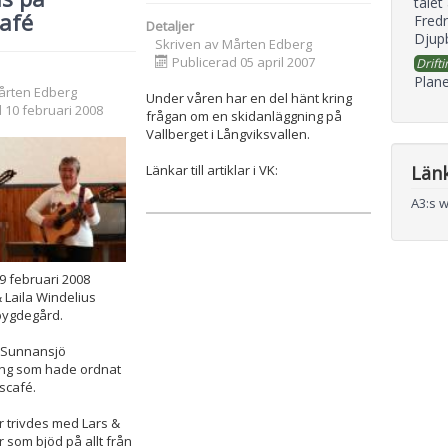
talet
afé
Fredr
Detaljer
Djupb
Skriven av
Mårten Edberg
Publicerad 05 april 2007
Drifti
Plane
årten Edberg
Under våren har en del hänt kring
 10 februari 2008
frågan om en skidanläggning på
Vallberget i Långviksvallen.
Län
Länkar till artiklar i VK:
A3:s 
9 februari 2008
 Laila Windelius
bygdegård.
n-Sunnansjö
ing som hade ordnat
scafé.
er trivdes med Lars &
ar som bjöd på allt från