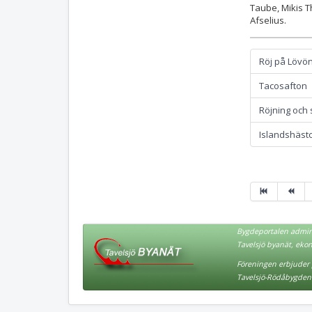
Taube, Mikis Th
Afselius.
Röj på Lövö
Tacosafton
Röjning och
Islandshästc
Bygdeportalen admini
Tavelsjö byanät, eko
Föreningen erbjuder p
Tavelsjö-Rödåbygden 