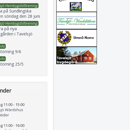
sjö Hembygdsförening:
a på Sundlingska
en söndag den 28 juni
sjö Hembygdsförening:
ra på nya
gården i Tavelsjö
nfo:
störning 9/6
nfo:
störning 25/5
ender
g 11:00
-
15:00
sjö Wärdshus
tider
g 11:00
-
16:00