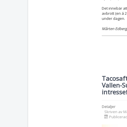
Det innebär att
avbrott (en á 
under dagen.
Mårten Edberg
Tacosaf
Vallen-
intresse
Detaljer
Skriven av
M
Publicera