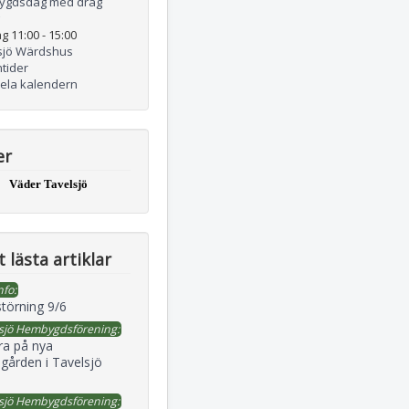
ygdsdag med drag
g 11:00
-
15:00
sjö Wärdshus
tider
hela kalendern
er
Väder Tavelsjö
 lästa artiklar
nfo:
störning 9/6
sjö Hembygdsförening:
ra på nya
gården i Tavelsjö
sjö Hembygdsförening: