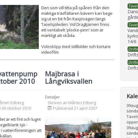
Tavel
Den som vill titta på spåren från den
Dans
mäktiga trädfällaren bävern kan bege
gård
sig ut en bit från Kasjövägen längs
Tavelsjöleden. Vid Dragtjärnen finns
Tavel
ett veritabelt 'plocke-pinn' som är
Vand
märkligt att skåda.
kyrko
14/6
Videoklipp
med stillbilder och kortare
Drifti
videofilm.
Drift
Drifti
Drift
 vattenpump
Majbrasa i
ktober 2010
Långviksvallen
Kal
Detaljer
årten Edberg
Skriven av
Mårten Edberg
09
aug
d 09 oktober 2010
Publicerad 21 april 2007
sönda
Tavel
et är ett fint och lugnt
öppen
egelblank sjö -
09
aug
i vattenföreningen att
sönda
källan.