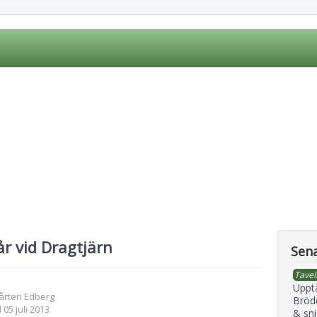
r vid Dragtjärn
Sena
Tavel
Uppt
årten Edberg
Bröd
 05 juli 2013
& sni