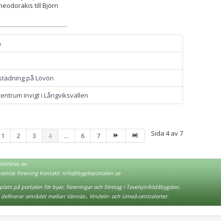
eodorakis till Björn
n
 städning på Lövön
entrum invigt i Långviksvallen
Sida 4 av 7
1
2
3
4
...
6
7
streras av:
nomisk förening Kontakt:
info@bygdeportalen.se
lats på portalen för byar, föreningar och företag i Tavelsjö-Rödåbygden.
definerar området mellan Vännäs-, Vindeln- och Umeå-centralorter.