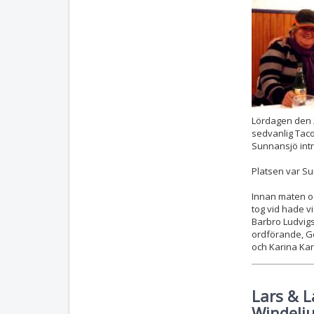
Lördagen den 
sedvanlig Tac
Sunnansjö int
Platsen var S
Innan maten oc
tog vid hade v
Barbro Ludvig
ordförande, G
och Karina Kar
Lars & L
Windeli