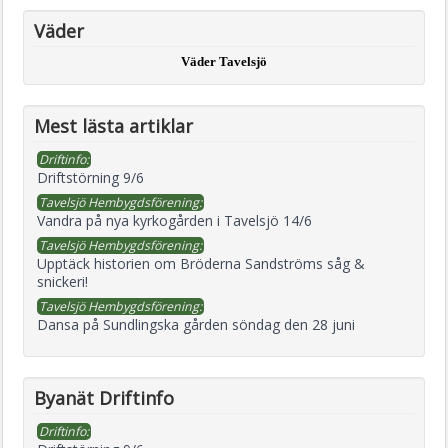
Väder
Väder Tavelsjö
Mest lästa artiklar
Driftinfo:
Driftstörning 9/6
Tavelsjö Hembygdsförening:
Vandra på nya kyrkogården i Tavelsjö 14/6
Tavelsjö Hembygdsförening:
Upptäck historien om Bröderna Sandströms såg &
snickeri!
Tavelsjö Hembygdsförening:
Dansa på Sundlingska gården söndag den 28 juni
Byanät Driftinfo
Driftinfo: