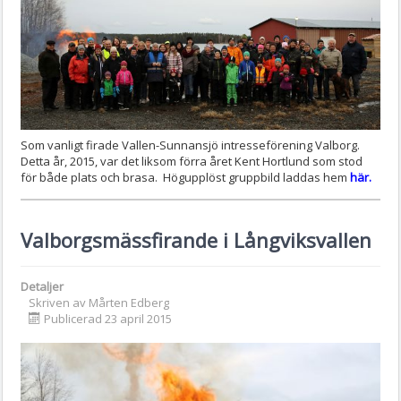
Som vanligt firade Vallen-Sunnansjö intresseförening Valborg.
Detta år, 2015, var det liksom förra året Kent Hortlund som stod
för både plats och brasa. Högupplöst gruppbild laddas hem
här.
Valborgsmässfirande i Långviksvallen
Detaljer
Skriven av
Mårten Edberg
Publicerad 23 april 2015