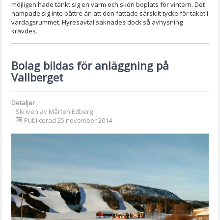
möjligen hade tänkt sig en varm och skön boplats för vintern. Det
hampade sig inte bättre än att den fattade särskilt tycke för taket i
vardagsrummet. Hyresavtal saknades dock så avhysning
krävdes.
Bolag bildas för anläggning på
Vallberget
Detaljer
Skriven av
Mårten Edberg
Publicerad 25 november 2014