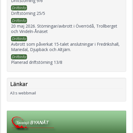
Driftstörning 9/6
Driftinfo:
Driftstörning 25/5
Driftinfo:
20 maj 2026. Störningar/avbrott i Överrödå, Trollberget
och Vindeln-Ånäset
Driftinfo:
Avbrott som påverkat 15-talet anslutningar i Fredrikshall,
Mariedal, Djupbäck och Altjärn.
Driftinfo:
Planerad driftstörning 13/8
Länkar
A3:s webbmail