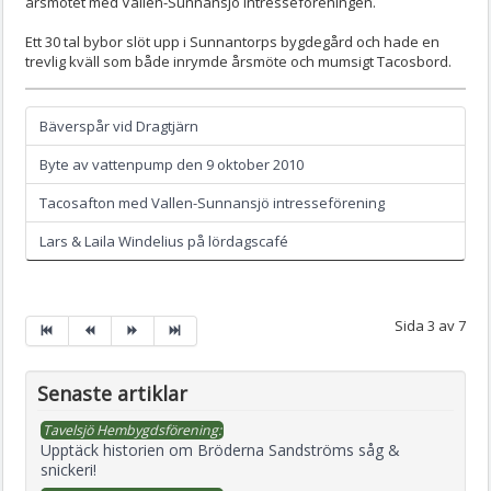
årsmötet med Vallen-Sunnansjö intresseföreningen.
Ett 30 tal bybor slöt upp i Sunnantorps bygdegård och hade en
trevlig kväll som både inrymde årsmöte och mumsigt Tacosbord.
Bäverspår vid Dragtjärn
Byte av vattenpump den 9 oktober 2010
Tacosafton med Vallen-Sunnansjö intresseförening
Lars & Laila Windelius på lördagscafé
Sida 3 av 7
Senaste artiklar
Tavelsjö Hembygdsförening:
Upptäck historien om Bröderna Sandströms såg &
snickeri!