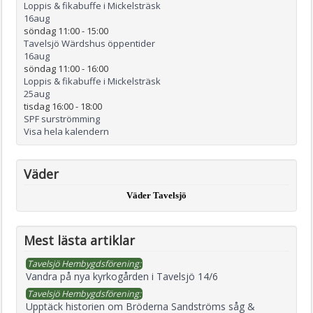
Loppis & fikabuffe i Mickelsträsk
16
aug
söndag 11:00
-
15:00
Tavelsjö Wärdshus öppentider
16
aug
söndag 11:00
-
16:00
Loppis & fikabuffe i Mickelsträsk
25
aug
tisdag 16:00
-
18:00
SPF surströmming
Visa hela kalendern
Väder
Väder Tavelsjö
Mest lästa artiklar
Tavelsjö Hembygdsförening:
Vandra på nya kyrkogården i Tavelsjö 14/6
Tavelsjö Hembygdsförening:
Upptäck historien om Bröderna Sandströms såg &