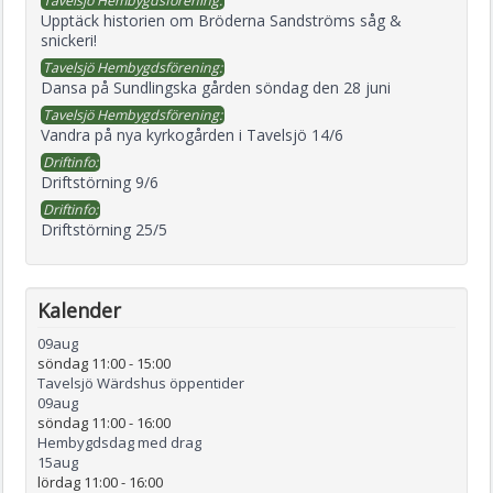
Tavelsjö Hembygdsförening:
Upptäck historien om Bröderna Sandströms såg &
snickeri!
Tavelsjö Hembygdsförening:
Dansa på Sundlingska gården söndag den 28 juni
Tavelsjö Hembygdsförening:
Vandra på nya kyrkogården i Tavelsjö 14/6
Driftinfo:
Driftstörning 9/6
Driftinfo:
Driftstörning 25/5
Kalender
09
aug
söndag 11:00
-
15:00
Tavelsjö Wärdshus öppentider
09
aug
söndag 11:00
-
16:00
Hembygdsdag med drag
15
aug
lördag 11:00
-
16:00