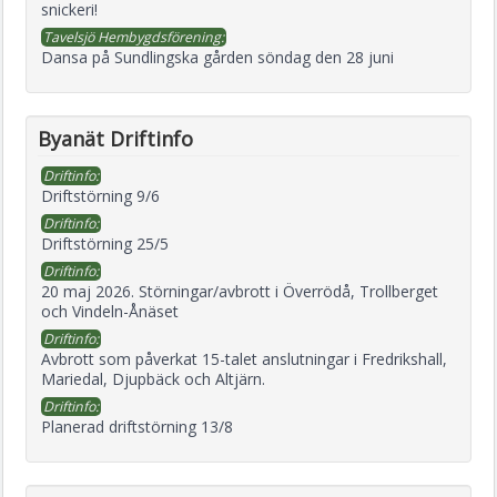
snickeri!
Tavelsjö Hembygdsförening:
Dansa på Sundlingska gården söndag den 28 juni
Byanät Driftinfo
Driftinfo:
Driftstörning 9/6
Driftinfo:
Driftstörning 25/5
Driftinfo:
20 maj 2026. Störningar/avbrott i Överrödå, Trollberget
och Vindeln-Ånäset
Driftinfo:
Avbrott som påverkat 15-talet anslutningar i Fredrikshall,
Mariedal, Djupbäck och Altjärn.
Driftinfo:
Planerad driftstörning 13/8