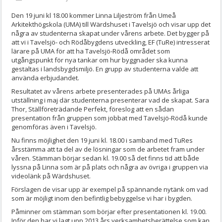
Den 19 juni kl 18.00 kommer Linna Liljeström från Umeå
Arkitekthögskola (UMA) till Wärdshuset i Tavelsjö och visar upp det
några av studenterna skapat under vårens arbete. Det bygger på
att vi i Tavelsjö- och Rödåbygdens utveckling, EF (TuRe) intresserat
lärare på UMA för att ha Tavelsjö-Rödå området som
utgångspunkt för nya tankar om hur byggnader ska kunna
gestaltas i landsbygdsmiljö. En grupp av studenterna valde att
använda erbjudandet.
Resultatet av vårens arbete presenterades på UMAs årliga
utställning i maj där studenterna presenterar vad de skapat. Sara
Thor, Ställföreträdande Perfekt, föreslog att en sådan
presentation från gruppen som jobbat med Tavelsjö-Rödå kunde
genomföras även i Tavelsjö.
Nu finns möjlighet den 19 juni kl. 18.00 i samband med TuRes
årsstämma att ta del av de lösningar som de arbetet fram under
våren. Stämman börjar sedan kl. 19.00 så det finns tid att både
lyssna på Linna som är på plats och några av övriga i gruppen via
videolänk på Wärdshuset.
Förslagen de visar upp är exempel på spännande nytänk om vad
som är möjligt inom den befintlig bebyggelse vi har i bygden.
Påminner om stämman som börjar efter presentationen kl. 19.00.
Inför den har vi lagt upp 2013 års verksamhetsberättelse som kan