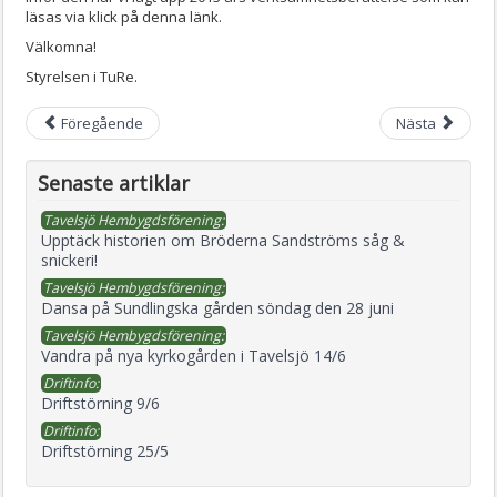
läsas via klick på denna länk.
Välkomna!
Styrelsen i TuRe.
Föregående
Nästa
Senaste artiklar
Tavelsjö Hembygdsförening:
Upptäck historien om Bröderna Sandströms såg &
snickeri!
Tavelsjö Hembygdsförening:
Dansa på Sundlingska gården söndag den 28 juni
Tavelsjö Hembygdsförening:
Vandra på nya kyrkogården i Tavelsjö 14/6
Driftinfo:
Driftstörning 9/6
Driftinfo:
Driftstörning 25/5