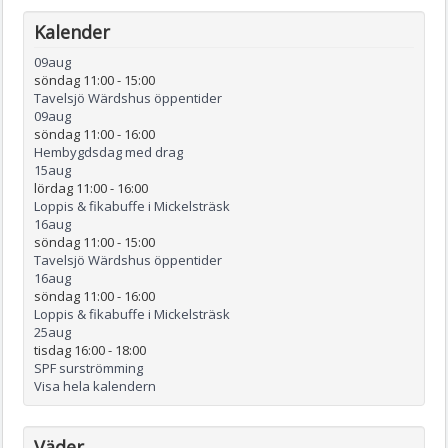
Kalender
09
aug
söndag 11:00
-
15:00
Tavelsjö Wärdshus öppentider
09
aug
söndag 11:00
-
16:00
Hembygdsdag med drag
15
aug
lördag 11:00
-
16:00
Loppis & fikabuffe i Mickelsträsk
16
aug
söndag 11:00
-
15:00
Tavelsjö Wärdshus öppentider
16
aug
söndag 11:00
-
16:00
Loppis & fikabuffe i Mickelsträsk
25
aug
tisdag 16:00
-
18:00
SPF surströmming
Visa hela kalendern
Väder