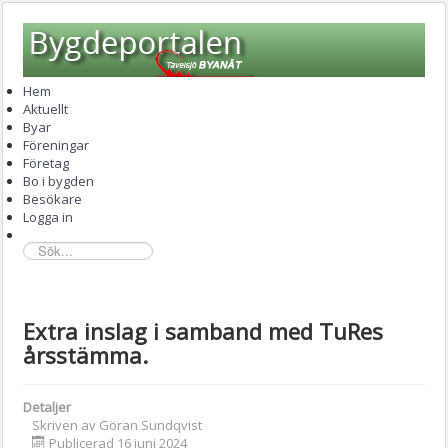
Hem
Aktuellt
Byar
Föreningar
Företag
Bo i bygden
Besökare
Logga in
sök...
Extra inslag i samband med TuRes
årsstämma.
Detaljer
Skriven av
Göran Sundqvist
Publicerad 16 juni 2024