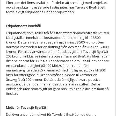
Eftersom det finns praktiska fördelar att samtidigt med projektet
också ansluta intresserade fastigheter, har Tavelsjö ByaNät ett
fördelaktigt erbjudande under projekttiden.
Erbjudandets innehåll
Erbjudandet, som gäller två år efter att bredbandsinfrastrukturen
färdigställts, innebär att kostnaden för anslutning blir 28.500
kronor. Detta innebär en besparing på minst 8.500 kronor. Den
normala kostnaden för anslutning från och med år 2023 är 37.000
kronor. För aktiv användare är månadsavgiften i Tavelsjö ByaNät
205 kronor, inklusive internetaccess. Tavelsjö ByaNäts fibernät är
dimensionerat för 1 Gbit/s. För närvarande erbjuds till användare
en standardhastighet på 100 Mbit/s (inom ramen för
månadsavgiften på 205 kr/månad) med möjlighet att öka till 300
bit/s för ytterligare 75 kronor/månad. Sedan tillkommer en
årsavgift på 200 kronor. Det är också möjligt att vara passivt
ansluten, då behöver man endast betala årsavgiften. Det är
enkelt och utan startavgift att göra anslutningen aktiv, om man så
önskar.
Motiv för Tavelsjö ByaNät
Det övergripande motivet för Tavelsjö ByaNät med denna