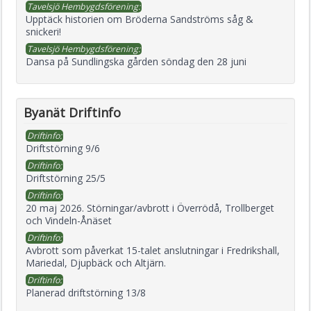
Tavelsjö Hembygdsförening:
Upptäck historien om Bröderna Sandströms såg &
snickeri!
Tavelsjö Hembygdsförening:
Dansa på Sundlingska gården söndag den 28 juni
Byanät Driftinfo
Driftinfo:
Driftstörning 9/6
Driftinfo:
Driftstörning 25/5
Driftinfo:
20 maj 2026. Störningar/avbrott i Överrödå, Trollberget
och Vindeln-Ånäset
Driftinfo:
Avbrott som påverkat 15-talet anslutningar i Fredrikshall,
Mariedal, Djupbäck och Altjärn.
Driftinfo:
Planerad driftstörning 13/8