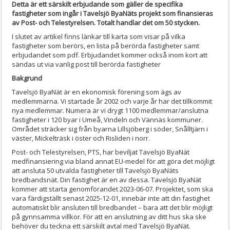
Detta är ett särskilt erbjudande som gäller de specifika
fastigheter som ingår i Tavelsjö ByaNäts projekt som finansieras
av Post- och Telestyrelsen. Totalt handlar det om 50 stycken.
I slutet av artikel finns länkar till karta som visar på vilka
fastigheter som berörs, en lista på berörda fastigheter samt
erbjudandet som pdf. Erbjudandet kommer också inom kort att
sändas ut via vanlig post till berörda fastigheter
Bakgrund
Tavelsjö ByaNät är en ekonomisk förening som ägs av
medlemmarna. Vi startade år 2002 och varje år har det tillkommit
nya medlemmar. Numera är vi drygt 1100 medlemmar/anslutna
fastigheter i 120 byar i Umeå, Vindeln och Vännäs kommuner.
Området sträcker sig från byarna Lillsjöberg i söder, Snålltjärn i
väster, Mickelträsk i öster och Risliden i norr.
Post- och Telestyrelsen, PTS, har beviljat Tavelsjö ByaNät
medfinansiering via bland annat EU-medel för att göra det möjligt
att ansluta 50 utvalda fastigheter till Tavelsjö ByaNäts
bredbandsnät. Din fastighet är en av dessa. Tavelsjö ByaNät
kommer att starta genomförandet 2023-06-07. Projektet, som ska
vara färdigställt senast 2025-12-01, innebär inte att din fastighet
automatiskt blir ansluten till bredbandet – bara att det blir möjligt
på gynnsamma villkor. För att en anslutning av ditt hus ska ske
behöver du teckna ett särskilt avtal med Tavelsjö ByaNät.