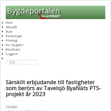
Hem
Aktuellt
Byar
Föreningar
Företag
Bo i bygden
Besökare
Logga in
sök...
Särskilt erbjudande till fastigheter
som berörs av Tavelsjö ByaNäts PTS-
projekt år 2023
Detaljer