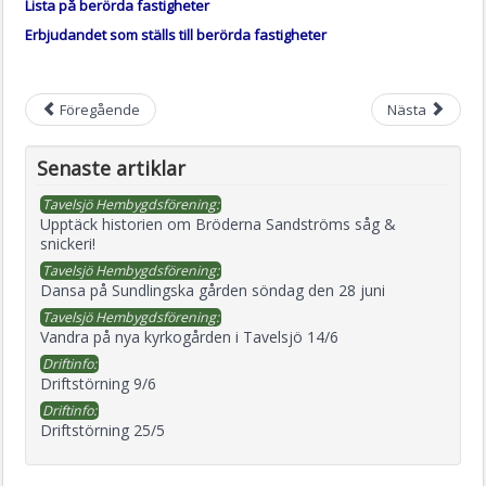
Lista på berörda fastigheter
Erbjudandet som ställs till berörda fastigheter
Föregående
Nästa
Senaste artiklar
Tavelsjö Hembygdsförening:
Upptäck historien om Bröderna Sandströms såg &
snickeri!
Tavelsjö Hembygdsförening:
Dansa på Sundlingska gården söndag den 28 juni
Tavelsjö Hembygdsförening:
Vandra på nya kyrkogården i Tavelsjö 14/6
Driftinfo:
Driftstörning 9/6
Driftinfo:
Driftstörning 25/5