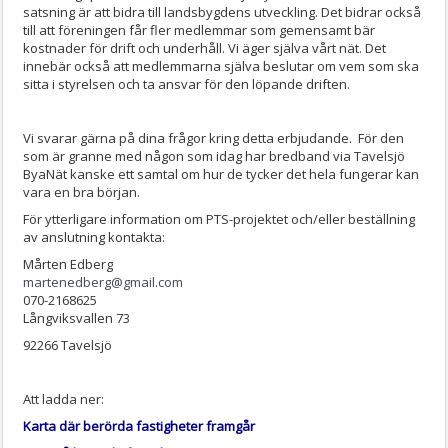
satsning är att bidra till landsbygdens utveckling. Det bidrar också
till att föreningen får fler medlemmar som gemensamt bär
kostnader för drift och underhåll. Vi äger själva vårt nät. Det
innebär också att medlemmarna själva beslutar om vem som ska
sitta i styrelsen och ta ansvar för den löpande driften.
Vi svarar gärna på dina frågor kring detta erbjudande. För den
som är granne med någon som idag har bredband via Tavelsjö
ByaNät kanske ett samtal om hur de tycker det hela fungerar kan
vara en bra början.
För ytterligare information om PTS-projektet och/eller beställning
av anslutning kontakta:
Mårten Edberg
martenedberg@gmail.com
070-2168625
Långviksvallen 73
92266 Tavelsjö
Att ladda ner:
Karta där berörda fastigheter framgår