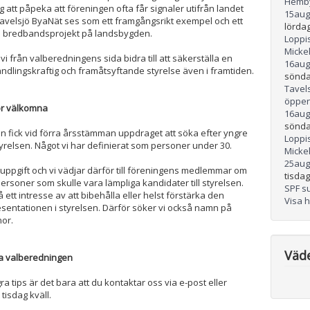
Hemb
g att påpeka att föreningen ofta får signaler utifrån landet
15
aug
Tavelsjö ByaNät ses som ett framgångsrikt exempel och ett
lördag
 bredbandsprojekt på landsbygden.
Loppis
Micke
ll vi från valberedningens sida bidra till att säkerställa en
16
aug
andlingskraftig och framåtsyftande styrelse även i framtiden.
sönda
Tavel
öppen
or välkomna
16
aug
sönda
 fick vid förra årsstämman uppdraget att söka efter yngre
Loppis
styrelsen. Något vi har definierat som personer under 30.
Micke
25
aug
 uppgift och vi vädjar därför till föreningens medlemmar om
tisdag
personer som skulle vara lämpliga kandidater till styrelsen.
SPF s
 ett intresse av att bibehålla eller helst förstärka den
Visa 
esentationen i styrelsen. Därför söker vi också namn på
or.
Väd
a valberedningen
a tips är det bara att du kontaktar oss via e-post eller
tisdag kväll.