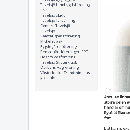
Tavelsjö Hembygdsförening
TAIK
Tavelsjö skidor
Tavelsjö församling
Centern Tavelsjö
Tavelsjö
Samfällighetsförening
Mickelsträsk
Bygdegårdsförening
Pensionärsföreningen SPF
Näsets Vägförening
Tavelsjö Skoterklubb
Östibyns Vägförening
Västerbacka-Trehörningens
jaktklubb
Ännu ett år ha
större delen a
handlar om hur
ByaNät Ekonomi
fart.
Det känns extr