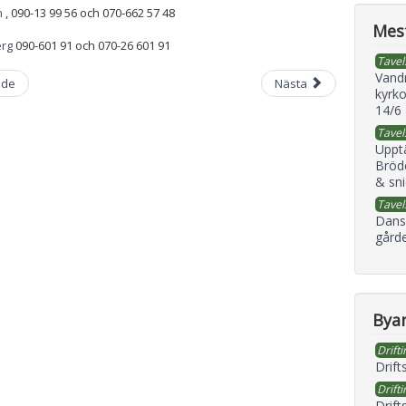
n
, 090-13 99 56 och 070-662 57 48
Mest
erg
090-601 91 och 070-26 601 91
Tavel
Vand
nde
Nästa
kyrko
14/6
Tavel
Uppt
Bröd
& sni
Tavel
Dans
gård
Byan
Drifti
Drift
Drifti
Drift