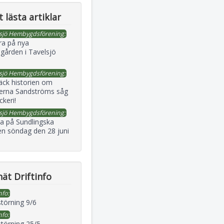
 lästa artiklar
sjö Hembygdsförening:
ra på nya
gården i Tavelsjö
sjö Hembygdsförening:
äck historien om
erna Sandströms såg
ckeri!
sjö Hembygdsförening:
a på Sundlingska
en söndag den 28 juni
ät Driftinfo
nfo:
störning 9/6
nfo:
störning 25/5