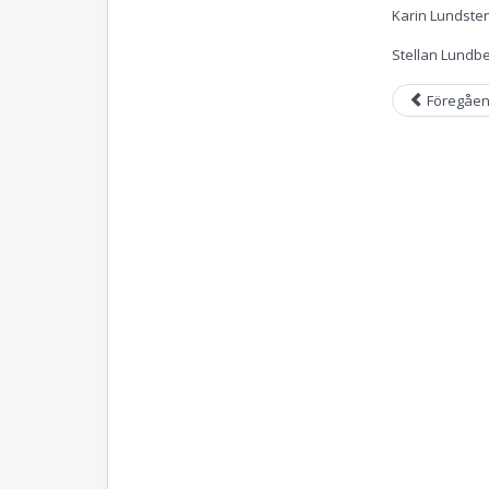
Karin Lundste
Stellan Lundb
Föregåe