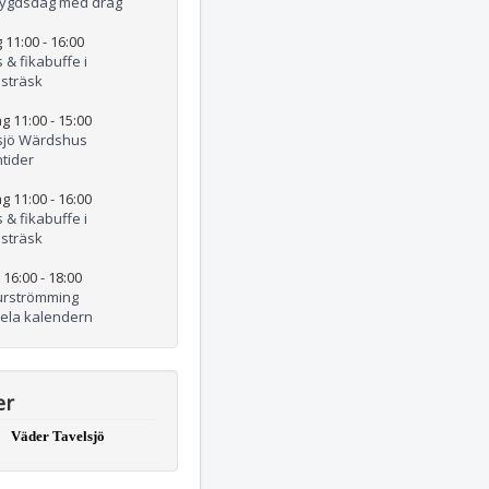
ygdsdag med drag
 11:00
-
16:00
 & fikabuffe i
lsträsk
g 11:00
-
15:00
sjö Wärdshus
tider
g 11:00
-
16:00
 & fikabuffe i
lsträsk
 16:00
-
18:00
urströmming
hela kalendern
er
Väder Tavelsjö