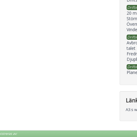
Drifti
20 m
Störn
Överr
Vind
Drifti
Avbr
talet
Fredr
Djupb
Drifti
Plane
Län
A3:s 
streras av: