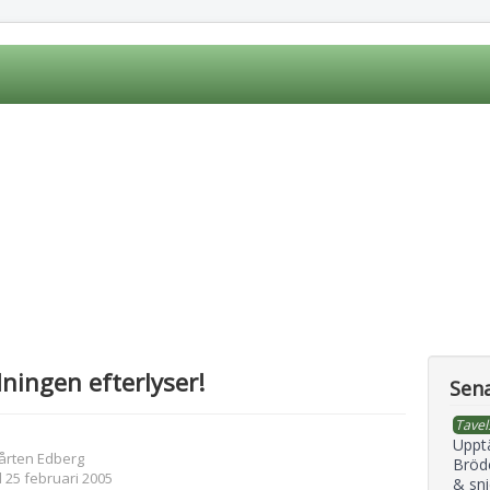
ningen efterlyser!
Sena
Tavel
Uppt
årten Edberg
Bröd
 25 februari 2005
& sni