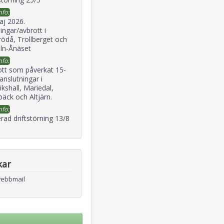
nfo:
aj 2026.
ingar/avbrott i
ödå, Trollberget och
eln-Ånäset
nfo:
ott som påverkat 15-
 anslutningar i
ikshall, Mariedal,
äck och Altjärn.
nfo:
rad driftstörning 13/8
kar
webbmail