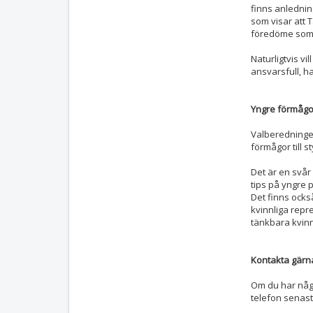
finns anlednin
som visar att 
föredöme som
Naturligtvis vi
ansvarsfull, h
Yngre förmåg
Valberedningen
förmågor till 
Det är en svår
tips på yngre 
Det finns också
kvinnliga repr
tänkbara kvinn
Kontakta gärn
Om du har någr
telefon senast 