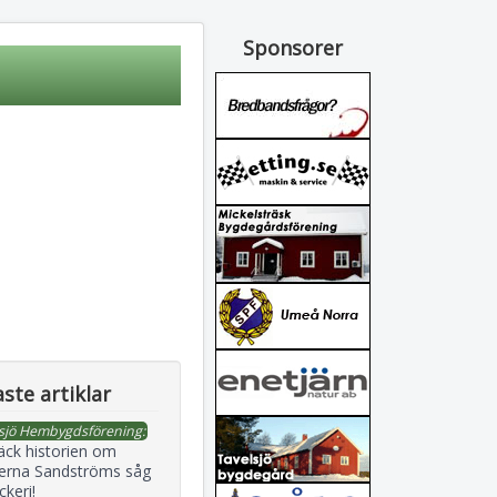
Sponsorer
ste artiklar
sjö Hembygdsförening:
äck historien om
erna Sandströms såg
ckeri!