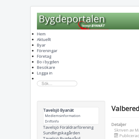
Hem
Aktuellt
Byar
Föreningar
Företag
Bo i bygden
Besökare
Logga in
sök...
Valbered
Tavelsjö Byanät
Medlemsinformation
Driftinfo
Detaljer
Tavelsjö Föräldrarförening
Skriven av
M
Sundlingskagården
Publicerad
Tavelsjö Bygdegård