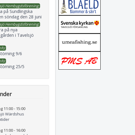
sjö Hembygdsförening:
a på Sundlingska
en söndag den 28 juni
sjö Hembygdsförening:
ra på nya
gården i Tavelsjö
nfo:
störning 9/6
nfo:
störning 25/5
ender
g 11:00
-
15:00
sjö Wärdshus
tider
g 11:00
-
16:00