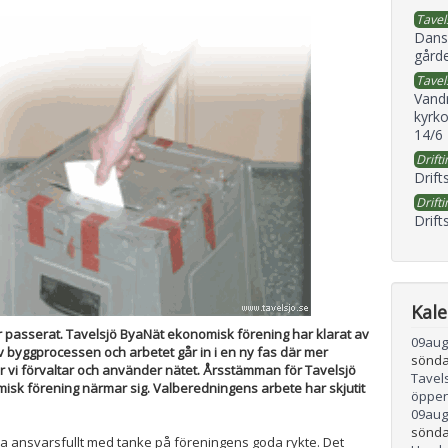
Tavel
Dans
gård
Tavel
Vand
kyrko
14/6
Drifti
Drift
Drifti
Drift
Kal
r passerat. Tavelsjö ByaNät ekonomisk förening har klarat av
09
aug
v byggprocessen och arbetet går in i en ny fas där mer
sönda
 vi förvaltar och använder nätet. Årsstämman för Tavelsjö
Tavel
sk förening närmar sig. Valberedningens arbete har skjutit
öppen
09
aug
sönda
a ansvarsfullt med tanke på föreningens goda rykte. Det