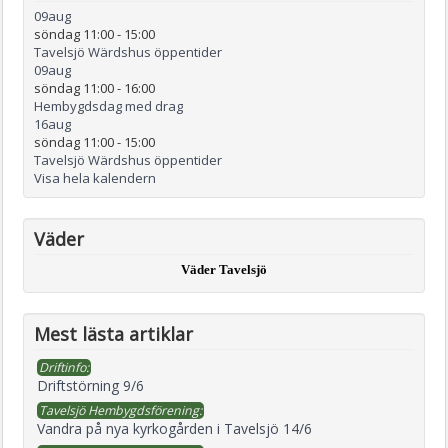
09
aug
söndag 11:00
-
15:00
Tavelsjö Wärdshus öppentider
09
aug
söndag 11:00
-
16:00
Hembygdsdag med drag
16
aug
söndag 11:00
-
15:00
Tavelsjö Wärdshus öppentider
Visa hela kalendern
Väder
Väder Tavelsjö
Mest lästa artiklar
Driftinfo:
Driftstörning 9/6
Tavelsjö Hembygdsförening:
Vandra på nya kyrkogården i Tavelsjö 14/6