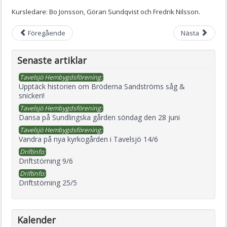
Kursledare: Bo Jonsson, Göran Sundqvist och Fredrik Nilsson.
Föregående
Nästa
Senaste artiklar
Tavelsjö Hembygdsförening:
Upptäck historien om Bröderna Sandströms såg &
snickeri!
Tavelsjö Hembygdsförening:
Dansa på Sundlingska gården söndag den 28 juni
Tavelsjö Hembygdsförening:
Vandra på nya kyrkogården i Tavelsjö 14/6
Driftinfo:
Driftstörning 9/6
Driftinfo:
Driftstörning 25/5
Kalender