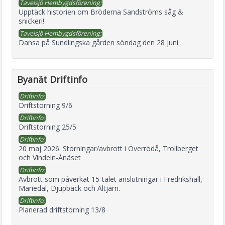
Tavelsjö Hembygdsförening:
Upptäck historien om Bröderna Sandströms såg &
snickeri!
Tavelsjö Hembygdsförening:
Dansa på Sundlingska gården söndag den 28 juni
Byanät Driftinfo
Driftinfo:
Driftstörning 9/6
Driftinfo:
Driftstörning 25/5
Driftinfo:
20 maj 2026. Störningar/avbrott i Överrödå, Trollberget
och Vindeln-Ånäset
Driftinfo:
Avbrott som påverkat 15-talet anslutningar i Fredrikshall,
Mariedal, Djupbäck och Altjärn.
Driftinfo:
Planerad driftstörning 13/8