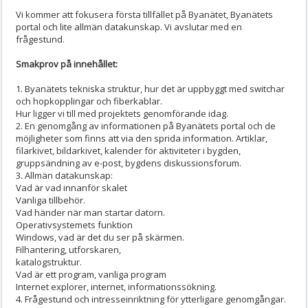
Vi kommer att fokusera första tillfället på Byanätet, Byanätets
portal och lite allmän datakunskap. Vi avslutar med en
frågestund.
Smakprov på innehållet:
1. Byanätets tekniska struktur, hur det är uppbyggt med switchar
och hopkopplingar och fiberkablar.
Hur ligger vi till med projektets genomförande idag.
2. En genomgång av informationen på Byanätets portal och de
möjligheter som finns att via den sprida information. Artiklar,
filarkivet, bildarkivet, kalender för aktiviteter i bygden,
gruppsändning av e-post, bygdens diskussionsforum.
3. Allmän datakunskap:
Vad är vad innanför skalet
Vanliga tillbehör.
Vad händer när man startar datorn.
Operativsystemets funktion
Windows, vad är det du ser på skärmen.
Filhantering, utforskaren,
katalogstruktur.
Vad är ett program, vanliga program
Internet explorer, internet, informationssökning.
4. Frågestund och intresseinriktning för ytterligare genomgångar.