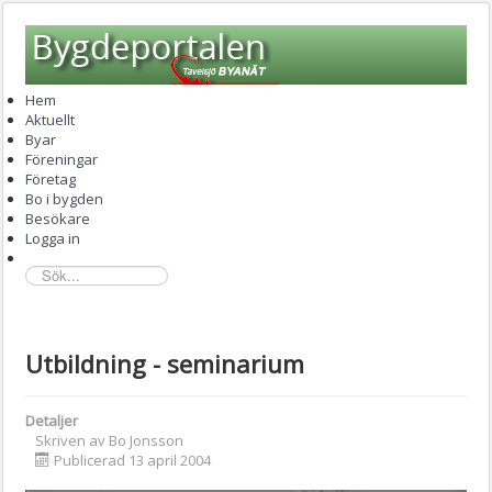
Hem
Aktuellt
Byar
Föreningar
Företag
Bo i bygden
Besökare
Logga in
sök...
Utbildning - seminarium
Detaljer
Skriven av
Bo Jonsson
Publicerad 13 april 2004