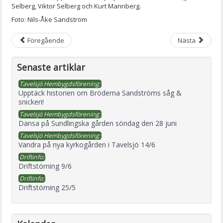
Selberg, Viktor Selberg och Kurt Mannberg.
Foto: Nils-Åke Sandström
Föregående
Nästa
Senaste artiklar
Tavelsjö Hembygdsförening:
Upptäck historien om Bröderna Sandströms såg &
snickeri!
Tavelsjö Hembygdsförening:
Dansa på Sundlingska gården söndag den 28 juni
Tavelsjö Hembygdsförening:
Vandra på nya kyrkogården i Tavelsjö 14/6
Driftinfo:
Driftstörning 9/6
Driftinfo:
Driftstörning 25/5