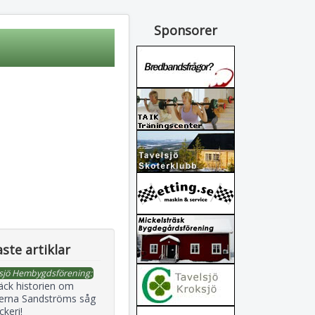
Sponsorer
ste artiklar
sjö Hembygdsförening:
äck historien om
erna Sandströms såg
ckeri!