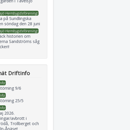
gården i Tavelsjö
sjö Hembygdsförening:
a på Sundlingska
en söndag den 28 juni
sjö Hembygdsförening:
äck historien om
erna Sandströms såg
ckeri!
ät Driftinfo
nfo:
störning 9/6
nfo:
störning 25/5
nfo:
aj 2026.
ingar/avbrott i
ödå, Trollberget och
eln-Ånäset