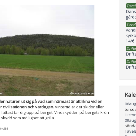
Tavel
Dans
gård
Tavel
Vand
kyrko
14/6
Drifti
Drift
Drifti
Drift
Kal
er naturen ut sig på vad som närmast är att likna vid en
06
aug
er civilisationen och vardagen.
Vintertid är det skidor eller
torsd
lättast tar dig upp på berget. Vindskydden på bergets krön
Histo
skydd som möjlighet att grilla.
09
aug
sönda
tsikt
Tavel