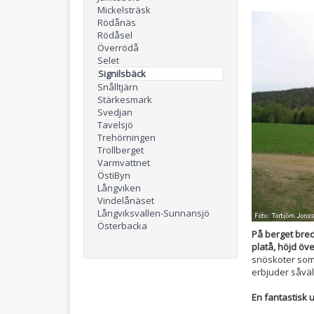
Mickelsträsk
Rödånäs
Rödåsel
Överrödå
Selet
Signilsbäck
Snålltjärn
Stärkesmark
Svedjan
Tavelsjö
Trehörningen
Trollberget
Varmvattnet
ÖstiByn
Långviken
Vindelånäset
Långviksvallen-Sunnansjö
Österbacka
På berget bred
platå, höjd öv
snöskoter som 
erbjuder såväl 
En fantastisk u