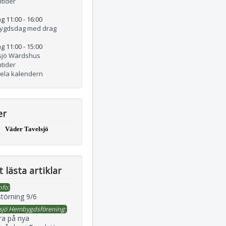
tider
g 11:00
-
16:00
ygdsdag med drag
g 11:00
-
15:00
sjö Wärdshus
tider
hela kalendern
er
Väder Tavelsjö
 lästa artiklar
nfo:
störning 9/6
sjö Hembygdsförening:
ra på nya