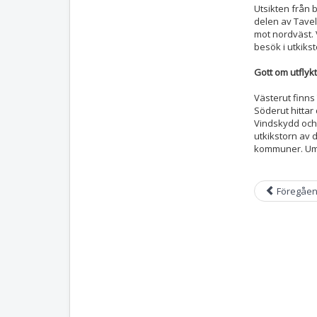
Utsikten från 
delen av Tavel
mot nordväst. 
besök i utkikst
Gott om utflyk
Västerut finns
Söderut hittar 
Vindskydd och m
utkikstorn av 
kommuner. Ume
Föregåe