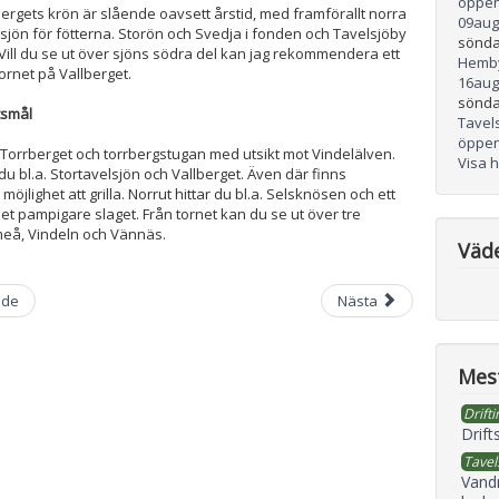
öppen
bergets krön är slående oavsett årstid, med framförallt norra
09
aug
sjön för fötterna. Storön och Svedja i fonden och Tavelsjöby
sönda
Vill du se ut över sjöns södra del kan jag rekommendera ett
Hemb
ornet på Vallberget.
16
aug
sönda
tsmål
Tavel
öppen
 Torrberget och torrbergstugan med utsikt mot Vindelälven.
Visa 
du bl.a. Stortavelsjön och Vallberget. Även där finns
öjlighet att grilla. Norrut hittar du bl.a. Selsknösen och ett
det pampigare slaget. Från tornet kan du se ut över tre
å, Vindeln och Vännäs.
Väd
nde
Nästa
Mest
Drifti
Drift
Tavel
Vand