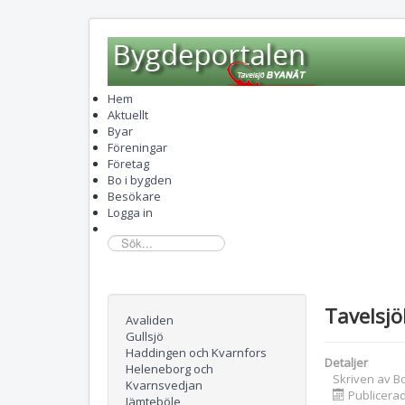
Hem
Aktuellt
Byar
Föreningar
Företag
Bo i bygden
Besökare
Logga in
sök...
Tavelsjö
Avaliden
Gullsjö
Haddingen och Kvarnfors
Detaljer
Heleneborg och
Skriven av
B
Kvarnsvedjan
Publicera
Jämteböle