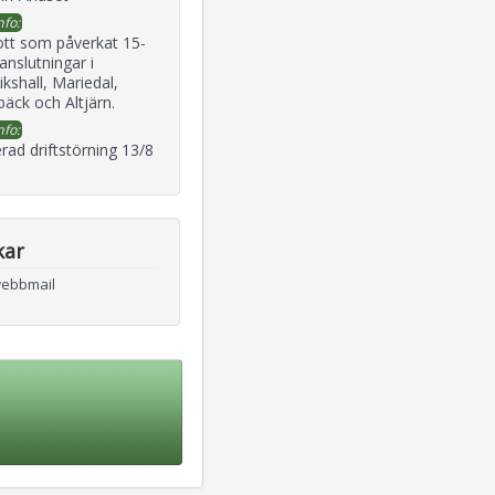
nfo:
ott som påverkat 15-
 anslutningar i
ikshall, Mariedal,
äck och Altjärn.
nfo:
rad driftstörning 13/8
kar
webbmail