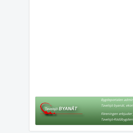
Bygdeportalen admini
Tavelsjö byanät, eko
Föreningen erbjuder p
Tavelsjö-Rödåbygden 