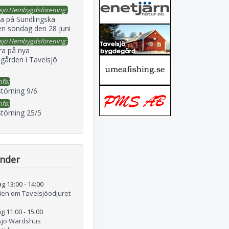
sjö Hembygdsförening:
a på Sundlingska
en söndag den 28 juni
sjö Hembygdsförening:
ra på nya
gården i Tavelsjö
nfo:
störning 9/6
nfo:
störning 25/5
ender
ag 13:00
-
14:00
rien om Tavelsjöodjuret
g 11:00
-
15:00
sjö Wärdshus