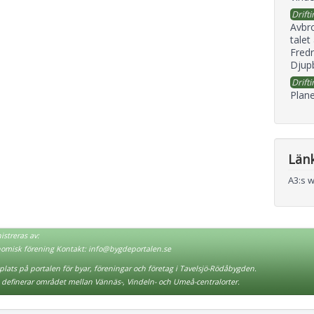
Drifti
Avbr
talet
Fredr
Djupb
Drifti
Plane
Län
A3:s 
streras av:
nomisk förening Kontakt:
info@bygdeportalen.se
lats på portalen för byar, föreningar och företag i Tavelsjö-Rödåbygden.
definerar området mellan Vännäs-, Vindeln- och Umeå-centralorter.