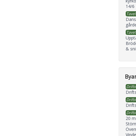
kyrko
14/6
Tavel
Dans
gård
Tavel
Uppt
Bröd
& sni
Byan
Drifti
Drift
Drifti
Drift
Drifti
20 m
Störn
Överr
Vind