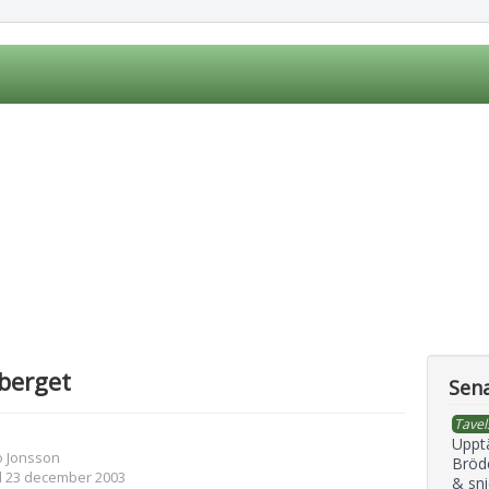
berget
Sena
Tavel
Uppt
o Jonsson
Bröd
d 23 december 2003
& sni