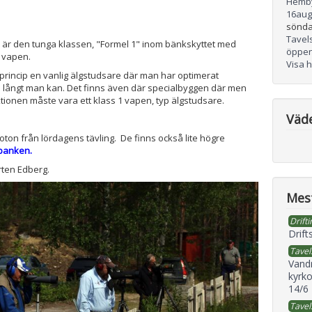
Hemb
16
aug
sönda
Tavel
 är den tunga klassen, "Formel 1" inom bänkskyttet med
öppen
 vapen.
Visa 
i princip en vanlig älgstudsare där man har optimerat
 långt man kan. Det finns även där specialbyggen där men
ionen måste vara ett klass 1 vapen, typ älgstudsare.
Väd
ton från lördagens tävling. De finns också lite högre
dbanken.
rten Edberg.
Mest
Drifti
Drift
Tavel
Vand
kyrko
14/6
Tavel