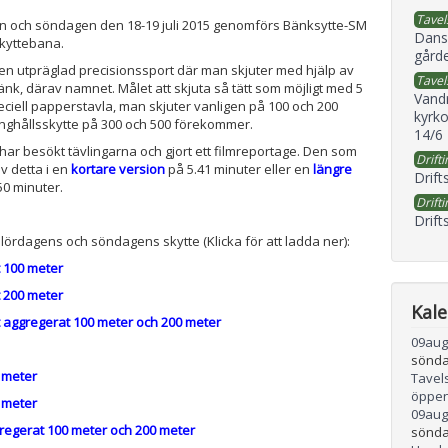
Tavel
n och söndagen den 18-19 juli 2015 genomförs Bänksytte-SM
Dans
skyttebana.
gård
en utpräglad precisionssport där man skjuter med hjälp av
Tavel
änk, därav namnet. Målet att skjuta så tätt som möjligt med 5
Vand
eciell papperstavla, man skjuter vanligen på 100 och 200
kyrko
ånghållsskytte på 300 och 500 förekommer.
14/6
ar besökt tävlingarna och gjort ett filmreportage. Den som
Drifti
av detta i en
kortare version
på 5.41 minuter eller en
längre
Drift
50 minuter.
Drifti
Drift
 lördagens och söndagens skytte (Klicka för att ladda ner):
 100 meter
 200 meter
Kal
 aggregerat 100 meter och 200 meter
09
aug
sönda
 meter
Tavel
öppen
 meter
09
aug
regerat 100 meter och 200 meter
sönda