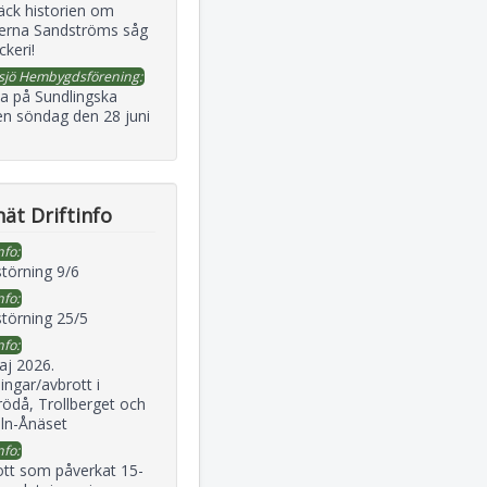
äck historien om
erna Sandströms såg
ckeri!
sjö Hembygdsförening:
a på Sundlingska
en söndag den 28 juni
ät Driftinfo
nfo:
störning 9/6
nfo:
störning 25/5
nfo:
aj 2026.
ingar/avbrott i
ödå, Trollberget och
eln-Ånäset
nfo:
ott som påverkat 15-