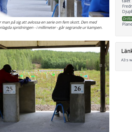
talet
Fredr
Djupb
Drifti
r man på sig att avlossa en serie om fem skott. Den med
Plane
agda spridningen - i millimeter - går segrande ur kampen.
Län
A3:s 