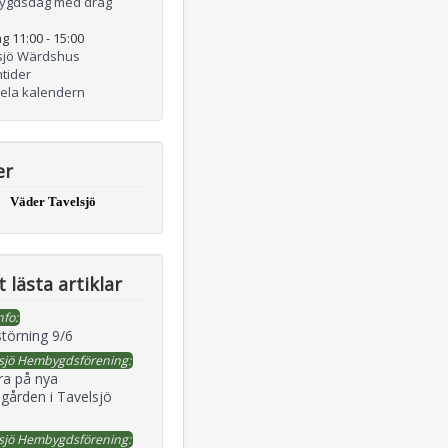
ygdsdag med drag
g 11:00
-
15:00
sjö Wärdshus
tider
hela kalendern
er
Väder Tavelsjö
 lästa artiklar
nfo:
störning 9/6
sjö Hembygdsförening:
ra på nya
gården i Tavelsjö
sjö Hembygdsförening: