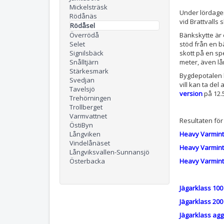
Mickelsträsk
Under lördage
Rödånäs
vid Brattvalls 
Rödåsel
Överrödå
Bänkskytte är 
Selet
stöd från en b
Signilsbäck
skott på en sp
Snålltjärn
meter, även l
Stärkesmark
Bygdepotalen h
Svedjan
vill kan ta del 
Tavelsjö
version
på 12.
Trehörningen
Trollberget
Varmvattnet
Resultaten för
ÖstiByn
Långviken
Heavy Varmint
Vindelånäset
Heavy Varmint
Långviksvallen-Sunnansjö
Österbacka
Heavy Varmint
Jägarklass 100
Jägarklass 200
Jägarklass agg