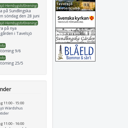
sjö Hembygdsförening:
a på Sundlingska
en söndag den 28 juni
sjö Hembygdsförening:
ra på nya
gården i Tavelsjö
nfo:
störning 9/6
nfo:
störning 25/5
ender
g 11:00
-
15:00
sjö Wärdshus
tider
g 11:00
-
16:00