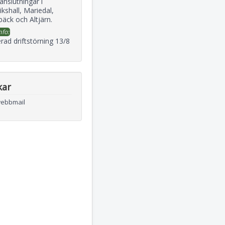
 anslutningar i
ikshall, Mariedal,
äck och Altjärn.
nfo:
rad driftstörning 13/8
kar
webbmail