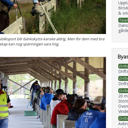
Uppt
Bröd
& sni
Tavel
Dans
gård
ubliksport blir bänkskytte kanske aldrig. Men för dem med bra
skap kan nog spänningen vara hög.
Byan
Drifti
Drift
Drifti
Drift
Drifti
20 m
Störn
Överr
Vind
Drifti
Avbr