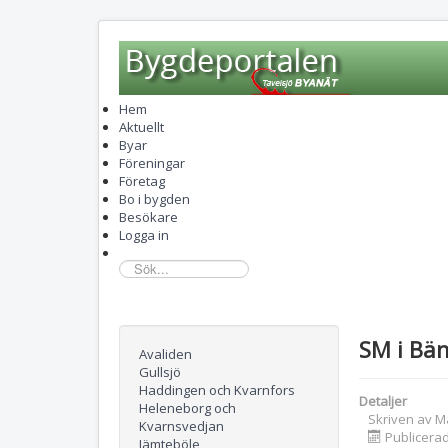
Hem
Aktuellt
Byar
Föreningar
Företag
Bo i bygden
Besökare
Logga in
sök...
SM i Bän
Avaliden
Gullsjö
Haddingen och Kvarnfors
Detaljer
Heleneborg och
Skriven av
M
Kvarnsvedjan
Publicerad
Jämteböle