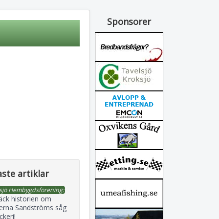
Sponsorer
ste artiklar
sjö Hembygdsförening:
äck historien om
erna Sandströms såg
ckeri!