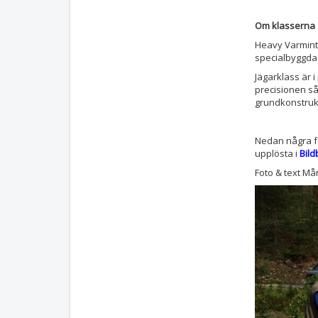
Om klasserna
Heavy Varmint
specialbyggda
Jägarklass är 
precisionen så
grundkonstrukt
Nedan några fo
upplösta i
Bil
Foto & text Må