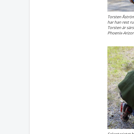
Torsten Åström
har han rest r
Torsten är särs
Phoenix-Arizon
Sekretariatet h