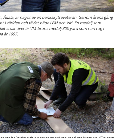
, Ådala, är något av en bänkskytteveteran. Genom årens gång
unt i världen och tävlat både i EM och VM. En medalj som
kilt stollt över är VM-brons medalj 300 yard som han tog i
a år 1997.
ar ett hektiskt och noggrannt arbete med att klara ut vilka som