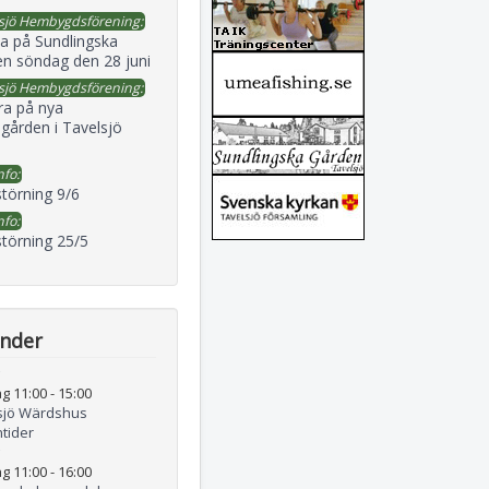
sjö Hembygdsförening:
a på Sundlingska
en söndag den 28 juni
sjö Hembygdsförening:
ra på nya
gården i Tavelsjö
nfo:
störning 9/6
nfo:
störning 25/5
ender
g 11:00
-
15:00
sjö Wärdshus
tider
g 11:00
-
16:00