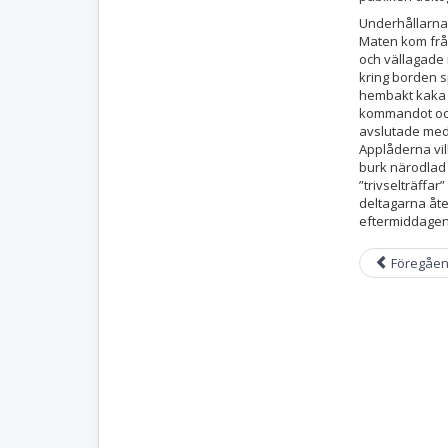
Underhållarna 
Maten kom från
och vällagade 
kring borden sp
hembakt kaka 
kommandot och
avslutade med 
Applåderna vil
burk närodlad 
”trivselträffa
deltagarna åte
eftermiddagen
Föregåe