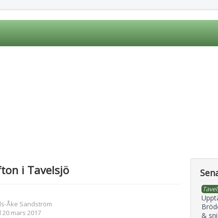
fton i Tavelsjö
Sena
Tavel
Uppt
ils-Åke Sandström
Bröd
d 20 mars 2017
& sni