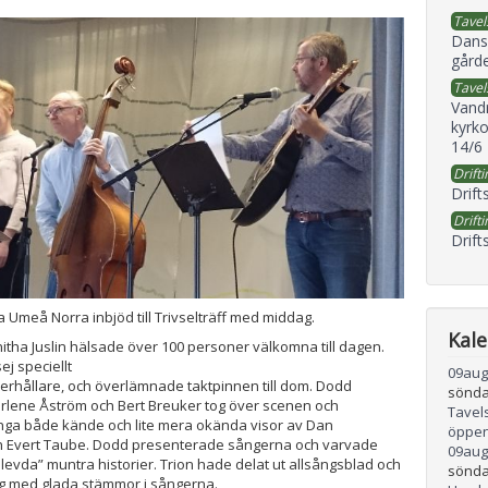
Tavel
Dans
gård
Tavel
Vand
kyrko
14/6
Drifti
Drift
Drifti
Drift
 Umeå Norra inbjöd till Trivselträff med middag.
Kal
tha Juslin hälsade över 100 personer välkomna till dagen.
ej speciellt
09
aug
derhållare, och överlämnade taktpinnen till dom. Dodd
sönda
rlene Åström och Bert Breuker tog över scenen och
Tavel
ga både kände och lite mera okända visor av Dan
öppen
 Evert Taube. Dodd presenterade sångerna och varvade
09
aug
vda” muntra historier. Trion hade delat ut allsångsblad och
sönda
og med glada stämmor i sångerna.