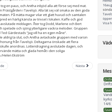
Hemb
16
aug
tog en paus, och Anitha inbjöd alla att förse sej med mat.
sönda
 Prästgården i Tavelsjö. Alla lät sej väl smaka av den goda
Tavel
maten. På mätta magar vilar ett glatt huvud och samtalen
öppen
red en härlig känsla av trivsel i lokalen. Kaffe och god
Visa 
avslutade middagen. Åter tog Dodd, Marlene och Bert
 spelade och sjöng ytterligare vackra melodier. Gruppen
Ted Gärdestads ”Jag vill ha en egen måne”.
le aldrig ta slut, och Anitha avtackade gruppen med varsin
honung från Tavelsjö. Deltagarna önskade att flera
Väd
r” skulle anordnas. Lotteridragning avslutade dagen, och
rvände mätta och glada hemåt i den soliga
./Helen Ekström
nde
Nästa
Mest
Drifti
Drift
Tavel
Vand
kyrko
14/6
Tavel