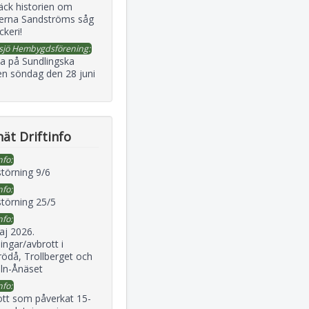
äck historien om
erna Sandströms såg
ckeri!
sjö Hembygdsförening:
a på Sundlingska
en söndag den 28 juni
ät Driftinfo
nfo:
störning 9/6
nfo:
störning 25/5
nfo:
aj 2026.
ingar/avbrott i
ödå, Trollberget och
eln-Ånäset
nfo:
ott som påverkat 15-