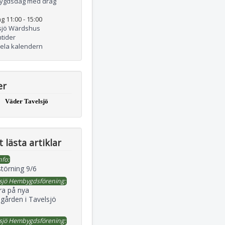
ygdsdag med drag
g 11:00
-
15:00
sjö Wärdshus
tider
hela kalendern
er
Väder Tavelsjö
 lästa artiklar
nfo:
störning 9/6
sjö Hembygdsförening:
ra på nya
gården i Tavelsjö
sjö Hembygdsförening: