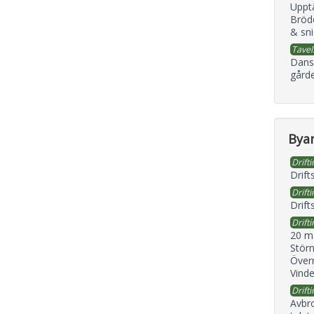
Uppt
Bröd
& sni
Tavel
Dans
gård
Byan
Drifti
Drift
Drifti
Drift
Drifti
20 m
Störn
Överr
Vind
Drifti
Avbr