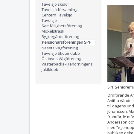
Tavelsjö skidor
Tavelsjö församling
Centern Tavelsjö
Tavelsjö
Samfällighetsförening
Mickelsträsk
Bygdegårdsförening
Pensionärsföreningen SPF
Näsets Vägförening
Tavelsjö Skoterklubb
Östibyns Vägförening
Västerbacka-Trehörningens
jaktklubb
SPF Seniorerna
Ordförande Ani
Anitha vände s
till dagens un
Johansson, Ma
framförde mån
Andersson och
med ”egenupple
publiken delt