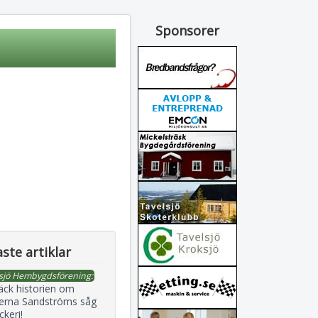
Sponsorer
ste artiklar
sjö Hembygdsförening:
äck historien om
erna Sandströms såg
ckeri!