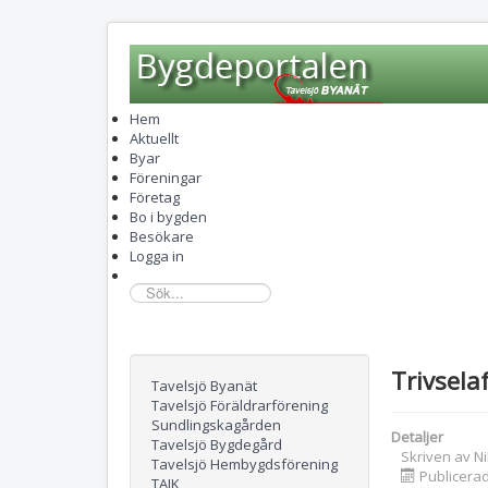
Hem
Aktuellt
Byar
Föreningar
Företag
Bo i bygden
Besökare
Logga in
sök...
Trivsela
Tavelsjö Byanät
Tavelsjö Föräldrarförening
Sundlingskagården
Detaljer
Tavelsjö Bygdegård
Skriven av
N
Tavelsjö Hembygdsförening
Publicera
TAIK