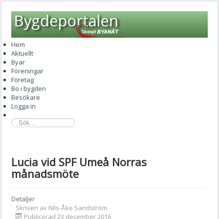
Hem
Aktuellt
Byar
Föreningar
Företag
Bo i bygden
Besökare
Logga in
sök...
Lucia vid SPF Umeå Norras
månadsmöte
Detaljer
Skriven av
Nils-Åke Sandström
Publicerad 23 december 2016