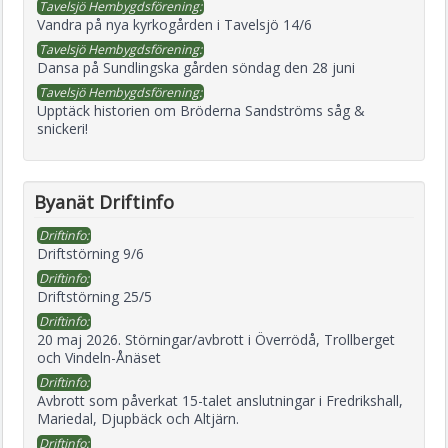
Tavelsjö Hembygdsförening:
Vandra på nya kyrkogården i Tavelsjö 14/6
Tavelsjö Hembygdsförening:
Dansa på Sundlingska gården söndag den 28 juni
Tavelsjö Hembygdsförening:
Upptäck historien om Bröderna Sandströms såg &
snickeri!
Byanät Driftinfo
Driftinfo:
Driftstörning 9/6
Driftinfo:
Driftstörning 25/5
Driftinfo:
20 maj 2026. Störningar/avbrott i Överrödå, Trollberget
och Vindeln-Ånäset
Driftinfo:
Avbrott som påverkat 15-talet anslutningar i Fredrikshall,
Mariedal, Djupbäck och Altjärn.
Driftinfo: