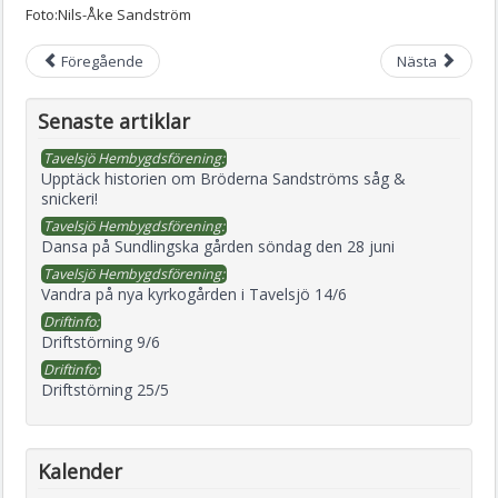
Foto:Nils-Åke Sandström
Föregående
Nästa
Senaste artiklar
Tavelsjö Hembygdsförening:
Upptäck historien om Bröderna Sandströms såg &
snickeri!
Tavelsjö Hembygdsförening:
Dansa på Sundlingska gården söndag den 28 juni
Tavelsjö Hembygdsförening:
Vandra på nya kyrkogården i Tavelsjö 14/6
Driftinfo:
Driftstörning 9/6
Driftinfo:
Driftstörning 25/5
Kalender