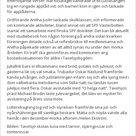
efterföljande verser. När luciatåget vandrade ut till Luciasången
tog en rungade applåd vid, och barnen kom in igen och tackade
för applåderna.
Ordförande Anitha Juslin tackade skolklassen, och informerade
om kommande aktiviteter, bland annat om att SPF Västerbotten
startar ett samarbete med Finska SPF distriktet. Det kan bli aktuellt
med studiebesök hos någon förening på andra sidan kvarken.
Föreningen delade också ut reflexbrickor till medlemmarna och
Anitha påpekade vikten av att alltid synas nu under den mörka
årstiden. En träff ska genomföras med kommunen ang
bostadssituationen för äldre i Tavelsjöbygden.
Jultallrik bars in tillsammans med bröd, potatis och julmust, och
gästerna lät sej väl smaka. Trubadur Oskar Näslund framförde
kända julsånger, och julstämningen infann sej och alla sjöng med i
dom välbekanta melodierna som Stilla natt, nu tändas tusen
juleljus med flera. Oskar avslutade med "O helga natt". Tavelsjös
präst Michael Brodin läste julevangeliet, det blev en mycket fin
avslutning på årets sista möte.
Lotteridragning tog vid och styrelsen framförde sina jul- och
nyårshälsningar till samtliga beskare. Mätta och nöjda vände alla
hemåt i den december-mörka aftonen./Helen Ekström.
Bilden: Tavelsjö skolas lucia med tärnor, stjärngossar och
tomtenissar