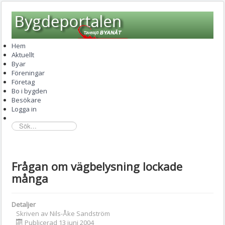
Hem
Aktuellt
Byar
Föreningar
Företag
Bo i bygden
Besökare
Logga in
sök...
Frågan om vägbelysning lockade
många
Detaljer
Skriven av
Nils-Åke Sandström
Publicerad 13 juni 2004