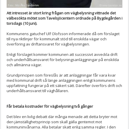
Att intresset är stort kring frågan om vägbelysning vittnade det
välbesökta mötet som Tavelsjöcentern ordnade på Bygdegården i
torsdags (10 juni).
Kommunens gatuchef Ulf Olofsson informerade då om förslaget
till nya riktlinjer för kommunalt stöd till enskilda vägar och
överföring av driftansvaret för vägbelysningen.
Enligt förslaget kommer kommunen att successivt avveckla drift
och underhållsansvaret för belysningsanläggningar på enskilda
och allmänna vägar.
Grundprincipen som föreslås är att anläggningar får vara kvar
med kommunal drift så länge anläggningen enligt kommunens
uppfattning fungerar på ett säkert sätt. Därefter överförs drift och
underhållsansvaret till väghållaren.
Får betala kostnader för vägbelysning två gånger
Det blev en livlig debatt där många menade att detta bryter mot
den jämställighetsprincip som skall gälla gentemot mot
kommuninvånarna. Alla betalar skatt enlig samma regler. I den