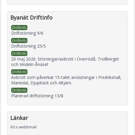
Byanät Driftinfo
Driftinfo:
Driftstörning 9/6
Driftinfo:
Driftstörning 25/5
Driftinfo:
20 maj 2026. Störningar/avbrott i Överrödå, Trollberget
och Vindeln-Ånäset
Driftinfo:
Avbrott som påverkat 15-talet anslutningar i Fredrikshall,
Mariedal, Djupbäck och Altjärn.
Driftinfo:
Planerad driftstörning 13/8
Länkar
A3:s webbmail