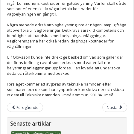
ingår kommunens kostnader för gatubelysning. Varför skall då de
som bor efter enskilda vägar betala kostnader för
vägbelysningen en gång till.
Några menade också att vägbelysning inte är någon lämplig fråga
att överföra till vägföreningar. Det krävs särskild kompetens och
behörighet att handskas med belysningsanläggningar.
Vägföreningarna har också redan idag höga kostnader för
väghållningen.
Ulf Olovsson kunde inte direkt ge besked om vad som gäller där
det finns befintliga avtal som tecknats med vattenfall när
belysningsanläggningar uppfördes. Han lovade att undersöka
detta och återkomma med besked.
Förslaget kommer att avgöras av tekniska nämnden efter
sommaren och de som har synpunkter kan skriva ner och skicka
in dem till Tekniska nämnden Umeå Kommun, 901 84 Umeå.
Föregående
Nästa
Senaste artiklar
Tavelsjö Hembygdsförening: