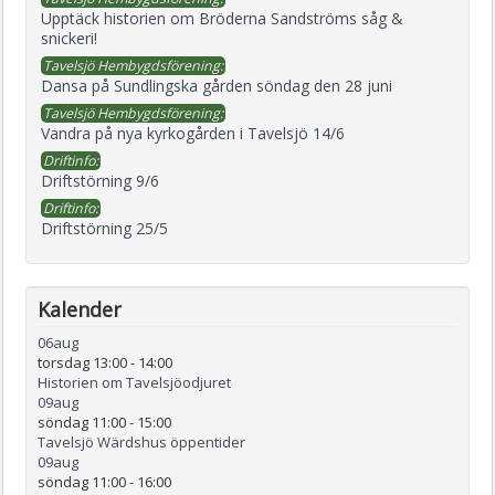
Upptäck historien om Bröderna Sandströms såg &
snickeri!
Tavelsjö Hembygdsförening:
Dansa på Sundlingska gården söndag den 28 juni
Tavelsjö Hembygdsförening:
Vandra på nya kyrkogården i Tavelsjö 14/6
Driftinfo:
Driftstörning 9/6
Driftinfo:
Driftstörning 25/5
Kalender
06
aug
torsdag 13:00
-
14:00
Historien om Tavelsjöodjuret
09
aug
söndag 11:00
-
15:00
Tavelsjö Wärdshus öppentider
09
aug
söndag 11:00
-
16:00