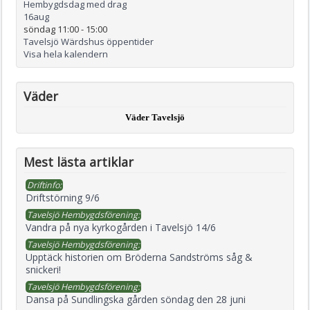
Hembygdsdag med drag
16
aug
söndag 11:00
-
15:00
Tavelsjö Wärdshus öppentider
Visa hela kalendern
Väder
Väder Tavelsjö
Mest lästa artiklar
Driftinfo:
Driftstörning 9/6
Tavelsjö Hembygdsförening:
Vandra på nya kyrkogården i Tavelsjö 14/6
Tavelsjö Hembygdsförening:
Upptäck historien om Bröderna Sandströms såg &
snickeri!
Tavelsjö Hembygdsförening:
Dansa på Sundlingska gården söndag den 28 juni