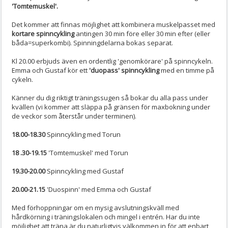
'Tomtemuskel'.
Det kommer att finnas möjlighet att kombinera muskelpasset med
kortare spinncykling
antingen 30 min före eller 30 min efter (eller
båda=superkombi). Spinningdelarna bokas separat.
Kl 20.00 erbjuds även en ordentlig 'genomkörare' på spinncykeln.
Emma och Gustaf kör ett
'duopass' spinncykling
med en timme på
cykeln.
Känner du dig riktigt träningssugen så bokar du alla pass under
kvällen (vi kommer att släppa på gränsen för maxbokning under
de veckor som återstår under terminen).
18.00-18.30
Spinncykling med Torun
18 .30-19.15
'Tomtemuskel' med Torun
19.30-20.00
Spinncykling med Gustaf
20.00-21.15
'Duospinn' med Emma och Gustaf
Med förhoppningar om en mysig avslutningskväll med
hårdkörning i träningslokalen och mingel i entrén. Har du inte
möjlighet att träna är du naturligtvis välkommen in för att enbart