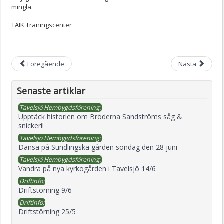
mingla.
TAIK Träningscenter
Föregående
Nästa
Senaste artiklar
Tavelsjö Hembygdsförening:
Upptäck historien om Bröderna Sandströms såg &
snickeri!
Tavelsjö Hembygdsförening:
Dansa på Sundlingska gården söndag den 28 juni
Tavelsjö Hembygdsförening:
Vandra på nya kyrkogården i Tavelsjö 14/6
Driftinfo:
Driftstörning 9/6
Driftinfo:
Driftstörning 25/5