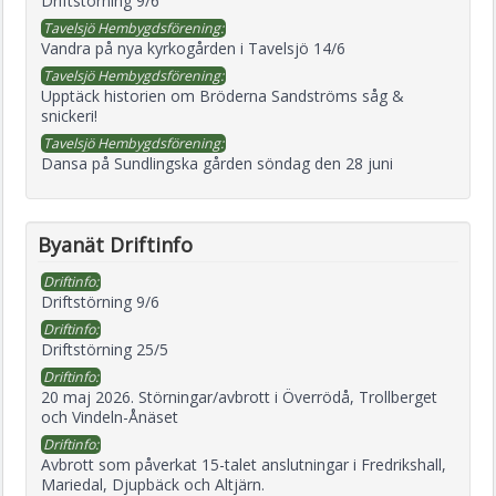
Driftstörning 9/6
Tavelsjö Hembygdsförening:
Vandra på nya kyrkogården i Tavelsjö 14/6
Tavelsjö Hembygdsförening:
Upptäck historien om Bröderna Sandströms såg &
snickeri!
Tavelsjö Hembygdsförening:
Dansa på Sundlingska gården söndag den 28 juni
Byanät Driftinfo
Driftinfo:
Driftstörning 9/6
Driftinfo:
Driftstörning 25/5
Driftinfo:
20 maj 2026. Störningar/avbrott i Överrödå, Trollberget
och Vindeln-Ånäset
Driftinfo:
Avbrott som påverkat 15-talet anslutningar i Fredrikshall,
Mariedal, Djupbäck och Altjärn.