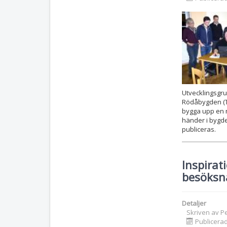
Utvecklingsgru
Rödåbygden (Tu
bygga upp en n
händer i bygd
publiceras.
Inspirat
besöksn
Detaljer
Skriven av
P
Publicera