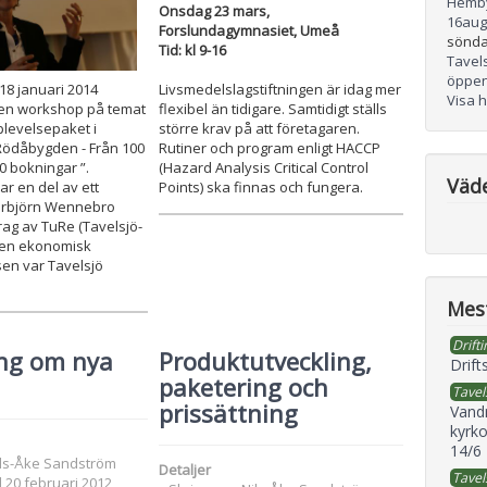
Hemb
Onsdag 23 mars,
16
aug
Forslundagymnasiet, Umeå
sönda
Tid: kl 9-16
Tavel
öppen
18 januari 2014
Livsmedelslagstiftningen är idag mer
Visa 
en workshop på temat
flexibel än tidigare. Samtidigt ställs
plevelsepaket i
större krav på att företagaren.
Rödåbygden - Från 100
Rutiner och program enligt HACCP
00 bokningar ”.
(Hazard Analysis Critical Control
Väd
r en del av ett
Points) ska finnas och fungera.
orbjörn Wennebro
ag av TuRe (Tavelsjö-
en ekonomisk
tsen var Tavelsjö
Mest
Drifti
ing om nya
Produktutveckling,
Drift
paketering och
Tavel
prissättning
Vand
kyrko
14/6
ils-Åke Sandström
Detaljer
Tavel
 20 februari 2012