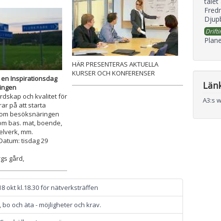
talet
Fredr
Djupb
Drifti
Plane
HÄR PRESENTERAS AKTUELLA
KURSER OCH KONFERENSER
 en Inspirationsdag
Län
ingen
dskap och kvalitet för
A3:s 
ar på att starta
nom besöksnäringen
m bas. mat, boende,
gelverk, mm.
Datum: tisdag 29
gs gård,
8 okt kl.18.30 för nätverksträffen
, bo och äta - möjligheter och krav.