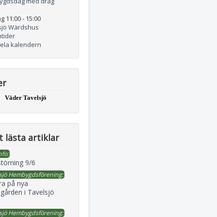
ygdsdag med drag
g 11:00
-
15:00
sjö Wärdshus
tider
hela kalendern
er
Väder Tavelsjö
 lästa artiklar
nfo:
störning 9/6
sjö Hembygdsförening:
ra på nya
gården i Tavelsjö
sjö Hembygdsförening: