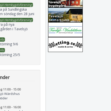
sjö Hembygdsförening:
a på Sundlingska
en söndag den 28 juni
sjö Hembygdsförening:
ra på nya
gården i Tavelsjö
nfo:
störning 9/6
nfo:
störning 25/5
ender
g 11:00
-
15:00
sjö Wärdshus
tider
g 11:00
-
16:00