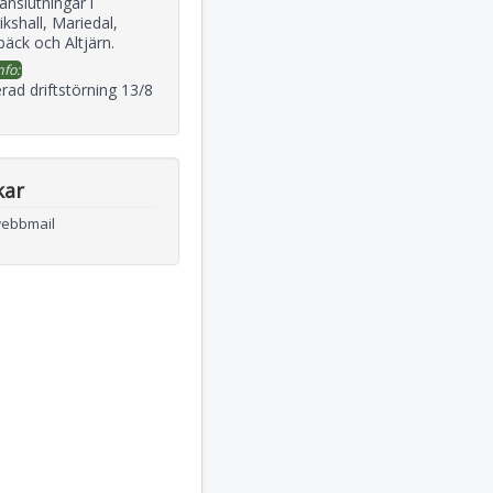
 anslutningar i
ikshall, Mariedal,
äck och Altjärn.
nfo:
rad driftstörning 13/8
kar
webbmail