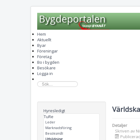
Hem
Aktuellt
Byar
Föreningar
Företag
Bo i bygden
Besökare
Logga in
sök...
Världska
Hyresledigt
TuRe
Leder
Detaljer
Marknadsföring
Skriven av
N
Besöksmål
Publicerad
Utbildning