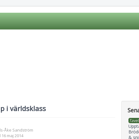
p i världsklass
Sena
Tavel
Uppt
ils-Åke Sandström
Bröd
 16 maj 2014
& sni