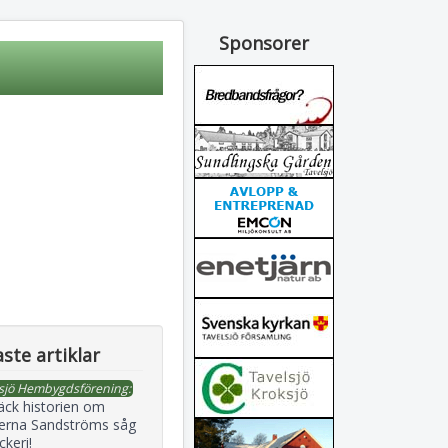
Sponsorer
ste artiklar
sjö Hembygdsförening:
äck historien om
erna Sandströms såg
ckeri!