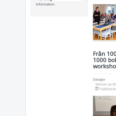
Information
Från 100
1000 bok
worksh
Detaljer
Skriven av
M
Publicerad