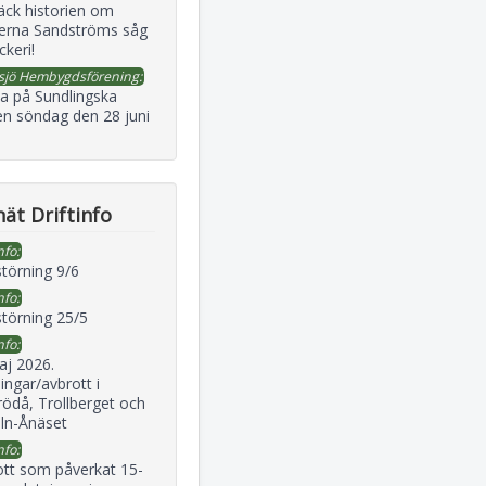
äck historien om
erna Sandströms såg
ckeri!
sjö Hembygdsförening:
a på Sundlingska
en söndag den 28 juni
ät Driftinfo
nfo:
störning 9/6
nfo:
störning 25/5
nfo:
aj 2026.
ingar/avbrott i
ödå, Trollberget och
eln-Ånäset
nfo:
ott som påverkat 15-