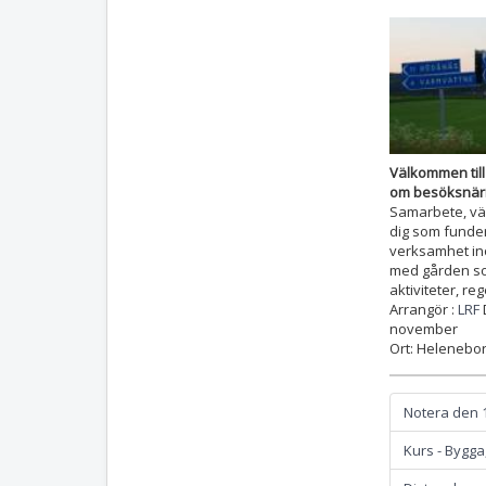
Välkommen till
om besöksnär
Samarbete, vär
dig som funder
verksamhet i
med gården so
aktiviteter, re
Arrangör :
LRF
november
Ort: Helenebor
Notera den 1
Kurs - Bygga