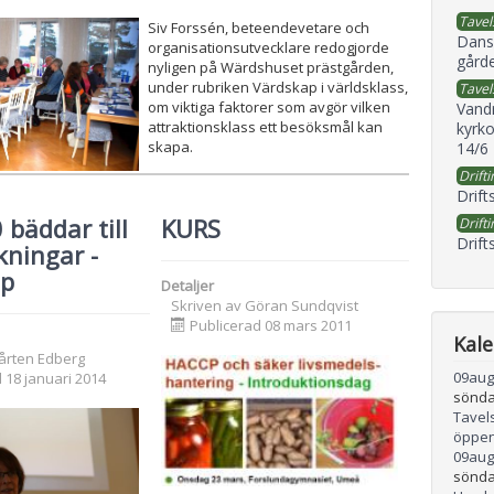
Tavel
Siv Forssén, beteendevetare och
Dans
organisationsutvecklare redogjorde
gård
nyligen på Wärdshuset prästgården,
under rubriken Värdskap i världsklass,
Tavel
om viktiga faktorer som avgör vilken
Vand
attraktionsklass ett besöksmål kan
kyrko
skapa.
14/6
Drifti
Drift
 bäddar till
KURS
Drifti
Drift
ningar -
op
Detaljer
Skriven av
Göran Sundqvist
Publicerad 08 mars 2011
Kal
årten Edberg
09
aug
 18 januari 2014
sönda
Tavel
öppen
09
aug
sönda