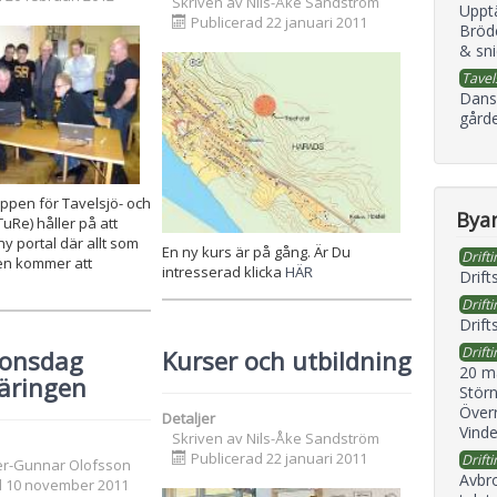
Skriven av
Nils-Åke Sandström
Uppt
Publicerad 22 januari 2011
Bröd
& sni
Tavel
Dans
gård
ppen för Tavelsjö- och
Byan
Re) håller på att
y portal där allt som
En ny kurs är på gång. Är Du
Drifti
en kommer att
intresserad klicka
HÄR
Drift
Drifti
Drift
Drifti
ionsdag
Kurser och utbildning
20 m
äringen
Störn
Överr
Detaljer
Vind
Skriven av
Nils-Åke Sandström
Publicerad 22 januari 2011
Drifti
er-Gunnar Olofsson
Avbr
d 10 november 2011