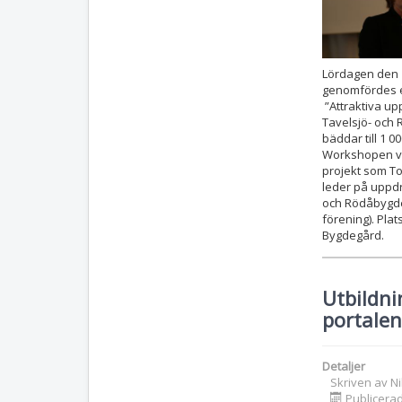
Lördagen den 
genomfördes 
”Attraktiva up
Tavelsjö- och 
bäddar till 1 0
Workshopen va
projekt som T
leder på uppdr
och Rödåbygd
förening). Pla
Bygdegård.
Utbildn
portalen
Detaljer
Skriven av
N
Publicerad