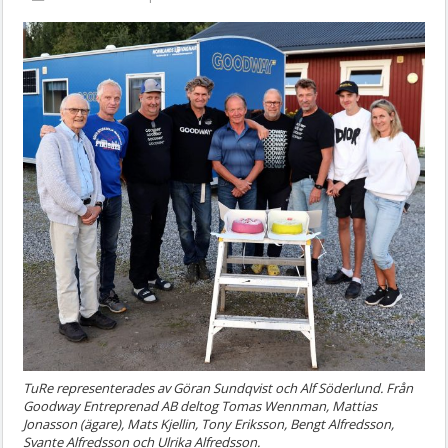
TuRe representerades av Göran Sundqvist och Alf Söderlund. Från
Goodway Entreprenad AB deltog Tomas Wennman, Mattias
Jonasson (ägare), Mats Kjellin, Tony Eriksson, Bengt Alfredsson,
Svante Alfredsson och Ulrika Alfredsson.