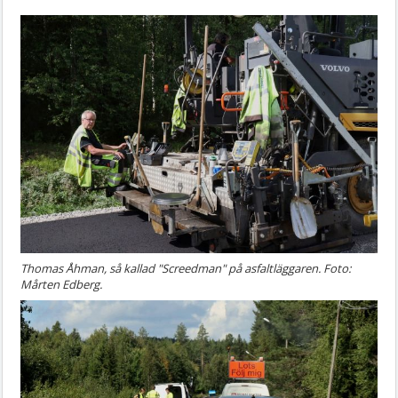
Thomas Åhman, så kallad "Screedman" på asfaltläggaren. Foto:
Mårten Edberg.