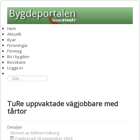
Hem
Aktuellt
Byar
Föreningar
Företag
Bo i bygden
Besökare
Logga in
sök...
TuRe uppvaktade vägjobbare med
tårtor
Detaljer
Skriven av
Mårten Edberg
Publicerad 18 september 2024