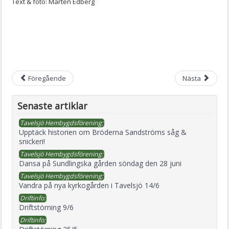
Text & foto: Mårten Edberg
Föregående
Nästa
Senaste artiklar
Tavelsjö Hembygdsförening:
Upptäck historien om Bröderna Sandströms såg &
snickeri!
Tavelsjö Hembygdsförening:
Dansa på Sundlingska gården söndag den 28 juni
Tavelsjö Hembygdsförening:
Vandra på nya kyrkogården i Tavelsjö 14/6
Driftinfo:
Driftstörning 9/6
Driftinfo: