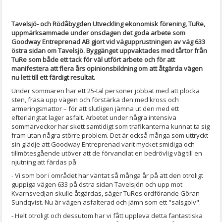
Tavelsjö- och Rödåbygden Utveckling ekonomisk förening, TuRe,
uppmärksammade under onsdagen det goda arbete som
Goodway Entreprenad AB gjort vid vägupprustningen av väg 633
östra sidan om Tavelsjö. Byggänget uppvaktades med tårtor från
TuRe som både ett tack för väl utfört arbete och för att
manifestera att flera års opinionsbildning om att åtgärda vägen
nu lett till ett färdigt resultat.
Under sommaren har ett 25-tal personer jobbat med att plocka
sten, fräsa upp vägen och förstärka den med kross och
armeringsmattor – för att slutligen jämna ut den med ett
efterlängtat lager asfalt. Arbetet under några intensiva
sommarveckor har skett samtidigt som trafikanterna kunnat ta sig
fram utan några större problem. Det är också många som uttryckt
sin glädje att Goodway Entreprenad varit mycket smidiga och
tillmötesgående utöver att de förvandlat en bedrövlig väg till en
njutning att färdas på
- Vi som bor i området har väntat så många år på att den otroligt
guppiga vägen 633 på östra sidan Tavelsjön och upp mot
Kvarnsvedjan skulle åtgärdas, säger TuRes ordförande Göran
Sundqvist. Nu är vägen asfalterad och jämn som ett "salsgolv".
- Helt otroligt och dessutom har vi fått uppleva detta fantastiska