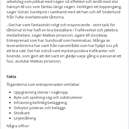
arbetslag som jobbat med vägen så effektivt och ändå med stor
hänsyn till oss som färdas längs vägen. Verkligen ett toppengäng,
säger Göran Sundqvist i samband med att han och Alf Söderlund
från TuRe överlämnade tårtorna.
- Det har varit fantastiskt roligt och inspirerande - stort tack för
tårtorna! Vi har haft en bra beställare i Trafikverket och jättebra
medarbetare, säger Mattias Jonasson, ägare till Goodway
Entreprenad som har Sundsvall som hemmabas. Många av
leverantörerna har varit från närområdet som har hjälpt oss på
ett bra sätt. Det har också varit mycket positiva trafikanter och
boende, som gjort att det varit en glädje varje gång vi passerat ett
hus, avslutar Mattias Jonasson.
Fakta
Åtgärderna som entreprenaden omfattar:
Uppgrävning stenar i vägkropp
Byte och spolning väg och sidotrummor
Infräsning befintlig beläggning
Sidoytor justeras och beläggs
Stödkant
Linjemålning
Några siffror: