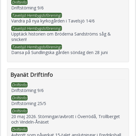
Driftinfo:
Driftstörning 9/6
Tavelsjö Hembygdsförening:
Vandra på nya kyrkogården i Tavelsjö 14/6
Tavelsjö Hembygdsförening:
Upptäck historien om Bröderna Sandströms såg &
snickeri!
Tavelsjö Hembygdsförening:
Dansa på Sundlingska gården söndag den 28 juni
Byanät Driftinfo
Driftinfo:
Driftstörning 9/6
Driftinfo:
Driftstörning 25/5
Driftinfo:
20 maj 2026. Störningar/avbrott i Överrödå, Trollberget
och Vindeln-Ånäset
Driftinfo:
Avbrott som påverkat 15-talet anslutningar i Fredrikshall,