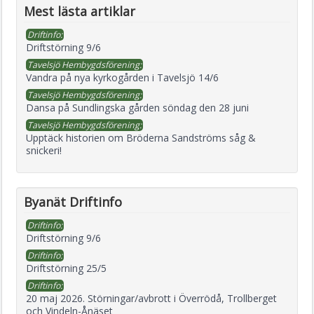
Mest lästa artiklar
Driftinfo:
Driftstörning 9/6
Tavelsjö Hembygdsförening:
Vandra på nya kyrkogården i Tavelsjö 14/6
Tavelsjö Hembygdsförening:
Dansa på Sundlingska gården söndag den 28 juni
Tavelsjö Hembygdsförening:
Upptäck historien om Bröderna Sandströms såg &
snickeri!
Byanät Driftinfo
Driftinfo:
Driftstörning 9/6
Driftinfo:
Driftstörning 25/5
Driftinfo:
20 maj 2026. Störningar/avbrott i Överrödå, Trollberget
och Vindeln-Ånäset