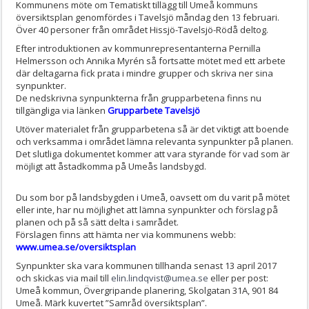
Kommunens möte om Tematiskt tillägg till Umeå kommuns
översiktsplan genomfördes i Tavelsjö måndag den 13 februari.
Över 40 personer från området Hissjö-Tavelsjö-Rödå deltog.
Efter introduktionen av kommunrepresentanterna Pernilla
Helmersson och Annika Myrén så fortsatte mötet med ett arbete
där deltagarna fick prata i mindre grupper och skriva ner sina
synpunkter.
De nedskrivna synpunkterna från grupparbetena finns nu
tillgängliga via länken
Grupparbete Tavelsjö
Utöver materialet från grupparbetena så är det viktigt att boende
och verksamma i området lämna relevanta synpunkter på planen.
Det slutliga dokumentet kommer att vara styrande för vad som är
möjligt att åstadkomma på Umeås landsbygd.
Du som bor på landsbygden i Umeå, oavsett om du varit på mötet
eller inte, har nu möjlighet att lämna synpunkter och förslag på
planen och på så sätt delta i samrådet.
Förslagen finns att hämta ner via kommunens webb:
www.umea.se/oversiktsplan
Synpunkter ska vara kommunen tillhanda senast 13 april 2017
och skickas via mail till
elin.lindqvist@umea.se
eller per post:
Umeå kommun, Övergripande planering, Skolgatan 31A, 901 84
Umeå. Märk kuvertet ”Samråd översiktsplan”.