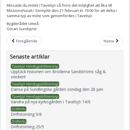
Missade du mötet i Tavelsjö så finns det möjlighet att åka till
Missionshuset i Sörmjöle den 21 februari kl. 19.00 för att delta i
samma typ av möte som genomfördes i Tavelsjö.
Bygderådet Umeå
Göran Sundqvist
Föregående
Nästa
Senaste artiklar
Tavelsjö Hembygdsförening:
Upptäck historien om Bröderna Sandströms såg &
snickeri!
Tavelsjö Hembygdsförening:
Dansa på Sundlingska gården söndag den 28 juni
Tavelsjö Hembygdsförening:
Vandra på nya kyrkogården i Tavelsjö 14/6
Driftinfo:
Driftstörning 9/6
Driftinfo:
Driftstörning 25/5