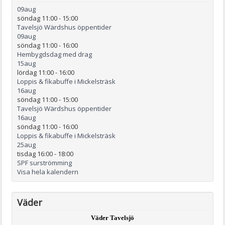
09
aug
söndag 11:00
-
15:00
Tavelsjö Wärdshus öppentider
09
aug
söndag 11:00
-
16:00
Hembygdsdag med drag
15
aug
lördag 11:00
-
16:00
Loppis & fikabuffe i Mickelsträsk
16
aug
söndag 11:00
-
15:00
Tavelsjö Wärdshus öppentider
16
aug
söndag 11:00
-
16:00
Loppis & fikabuffe i Mickelsträsk
25
aug
tisdag 16:00
-
18:00
SPF surströmming
Visa hela kalendern
Väder
Väder Tavelsjö