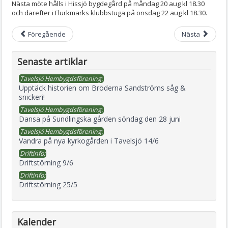
Nästa möte hålls i Hissjö bygdegård på måndag 20 aug kl 18.30
och därefter i Flurkmarks klubbstuga på onsdag 22 aug kl 18.30.
Föregående
Nästa
Senaste artiklar
Tavelsjö Hembygdsförening:
Upptäck historien om Bröderna Sandströms såg &
snickeri!
Tavelsjö Hembygdsförening:
Dansa på Sundlingska gården söndag den 28 juni
Tavelsjö Hembygdsförening:
Vandra på nya kyrkogården i Tavelsjö 14/6
Driftinfo:
Driftstörning 9/6
Driftinfo:
Driftstörning 25/5
Kalender