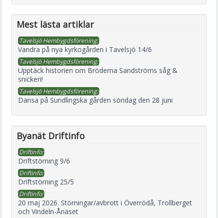
Mest lästa artiklar
Tavelsjö Hembygdsförening:
Vandra på nya kyrkogården i Tavelsjö 14/6
Tavelsjö Hembygdsförening:
Upptäck historien om Bröderna Sandströms såg &
snickeri!
Tavelsjö Hembygdsförening:
Dansa på Sundlingska gården söndag den 28 juni
Byanät Driftinfo
Driftinfo:
Driftstörning 9/6
Driftinfo:
Driftstörning 25/5
Driftinfo:
20 maj 2026. Störningar/avbrott i Överrödå, Trollberget
och Vindeln-Ånäset