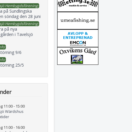
sjö Hembygdsförening:
a på Sundlingska
en söndag den 28 juni
sjö Hembygdsförening:
ra på nya
gården i Tavelsjö
nfo:
störning 9/6
nfo:
störning 25/5
ender
g 11:00
-
15:00
sjö Wärdshus
tider
g 11:00
-
16:00