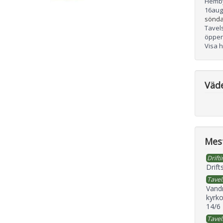
Hemb
16
aug
sönda
Tavel
öppen
Visa 
Väd
Mest
Drifti
Drift
Tavel
Vand
kyrko
14/6
Tavel