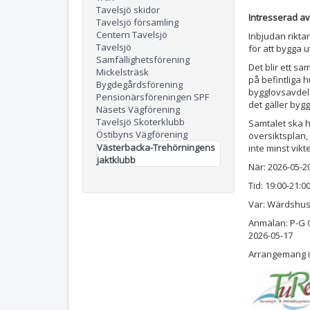
Tavelsjö skidor
Intresserad a
Tavelsjö församling
Centern Tavelsjö
Inbjudan riktar
Tavelsjö
för att bygga 
Samfällighetsförening
Det blir ett 
Mickelsträsk
på befintliga h
Bygdegårdsförening
bygglovsavdel
Pensionärsföreningen SPF
det gäller byg
Näsets Vägförening
Tavelsjö Skoterklubb
Samtalet ska 
Östibyns Vägförening
översiktsplan,
Västerbacka-Trehörningens
inte minst vik
jaktklubb
När: 2026-05-2
Tid: 19:00-21:0
Var: Wärdshus
Anmälan: P-G O
2026-05-17
Arrangemang i