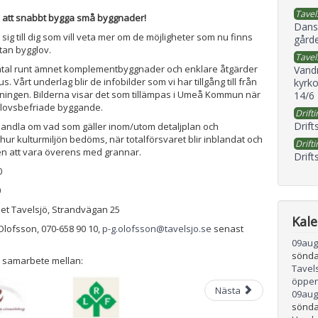
Tavel
v att snabbt bygga små byggnader!
Dans
 sig till dig som vill veta mer om de möjligheter som nu finns
gård
utan bygglov.
Tavel
samtal runt ämnet komplementbyggnader och enklare åtgärder
Vand
us. Vårt underlag blir de infobilder som vi har tillgång till från
kyrko
ningen. Bilderna visar det som tillämpas i Umeå Kommun när
14/6
glovsbefriade byggande.
Drifti
Drift
handla om vad som gäller inom/utom detaljplan och
 hur kulturmiljön bedöms, när totalförsvaret blir inblandat och
Drifti
ten att vara överens med grannar.
Drift
0
0
et Tavelsjö, Strandvägan 25
Kal
lofsson, 070-658 90 10,
p-g.olofsson@tavelsjo.se
senast
09
aug
sönda
 samarbete mellan:
Tavel
öppen
Nästa
09
aug
sönda