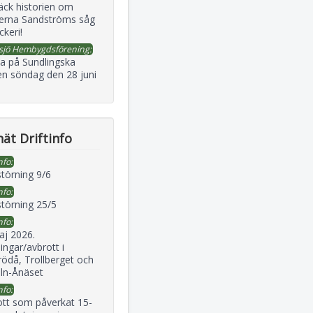
äck historien om
erna Sandströms såg
ckeri!
sjö Hembygdsförening:
a på Sundlingska
en söndag den 28 juni
ät Driftinfo
nfo:
störning 9/6
nfo:
störning 25/5
nfo:
aj 2026.
ingar/avbrott i
ödå, Trollberget och
eln-Ånäset
nfo:
ott som påverkat 15-