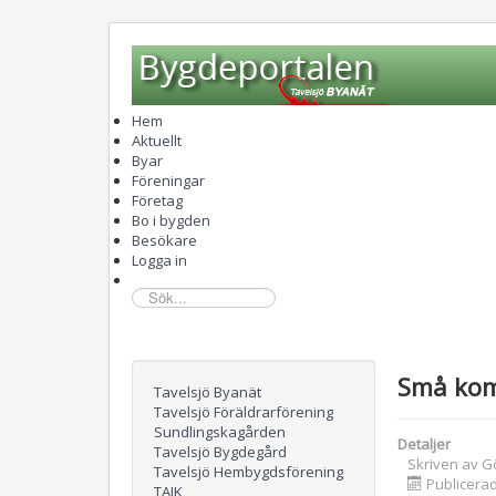
Hem
Aktuellt
Byar
Föreningar
Företag
Bo i bygden
Besökare
Logga in
sök...
Små ko
Tavelsjö Byanät
Tavelsjö Föräldrarförening
Sundlingskagården
Detaljer
Tavelsjö Bygdegård
Skriven av
G
Tavelsjö Hembygdsförening
Publicerad
TAIK