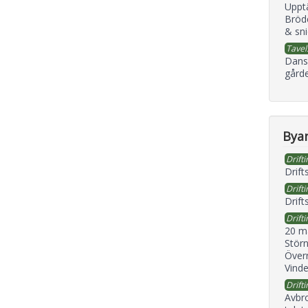
Uppt
Bröd
& sni
Tavel
Dans
gård
Byan
Drifti
Drift
Drifti
Drift
Drifti
20 m
Störn
Överr
Vind
Drifti
Avbr