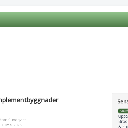
mplementbyggnader
Sena
Tavel
Uppt
öran Sundqvist
Bröd
 10 maj 2026
& sni