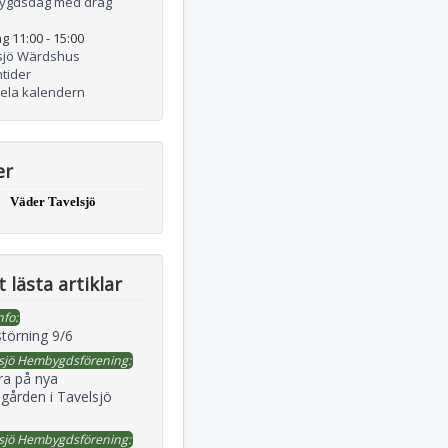
ygdsdag med drag
g 11:00
-
15:00
sjö Wärdshus
tider
hela kalendern
er
Väder Tavelsjö
 lästa artiklar
nfo:
störning 9/6
sjö Hembygdsförening:
ra på nya
gården i Tavelsjö
sjö Hembygdsförening: