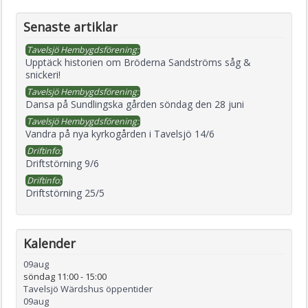
Senaste artiklar
Tavelsjö Hembygdsförening:
Upptäck historien om Bröderna Sandströms såg &
snickeri!
Tavelsjö Hembygdsförening:
Dansa på Sundlingska gården söndag den 28 juni
Tavelsjö Hembygdsförening:
Vandra på nya kyrkogården i Tavelsjö 14/6
Driftinfo:
Driftstörning 9/6
Driftinfo:
Driftstörning 25/5
Kalender
09
aug
söndag 11:00
-
15:00
Tavelsjö Wärdshus öppentider
09
aug