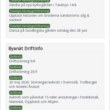
Tavelsjö Hembygdsförening:
Vandra på nya kyrkogården i Tavelsjö 14/6
Tavelsjö Hembygdsförening:
Upptäck historien om Bröderna Sandströms såg &
snickeri!
Tavelsjö Hembygdsförening:
Dansa på Sundlingska gården söndag den 28 juni
Byanät Driftinfo
Driftinfo:
Driftstörning 9/6
Driftinfo:
Driftstörning 25/5
Driftinfo:
20 maj 2026. Störningar/avbrott i Överrödå, Trollberget
och Vindeln-Ånäset
Driftinfo:
Avbrott som påverkat 15-talet anslutningar i Fredrikshall,
Mariedal, Djupbäck och Altjärn.
Driftinfo: