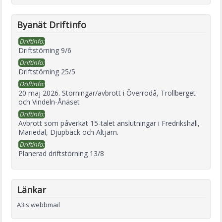
Byanät Driftinfo
Driftinfo:
Driftstörning 9/6
Driftinfo:
Driftstörning 25/5
Driftinfo:
20 maj 2026. Störningar/avbrott i Överrödå, Trollberget
och Vindeln-Ånäset
Driftinfo:
Avbrott som påverkat 15-talet anslutningar i Fredrikshall,
Mariedal, Djupbäck och Altjärn.
Driftinfo:
Planerad driftstörning 13/8
Länkar
A3:s webbmail