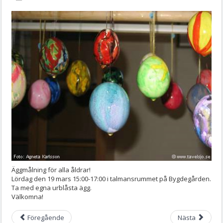
Äggmålning för alla åldrar!
Lördag den 19 mars 15:00-17:00 i talmansrummet på Bygdegården.
Ta med egna urblåsta ägg.
Välkomna!
Föregående
Nästa