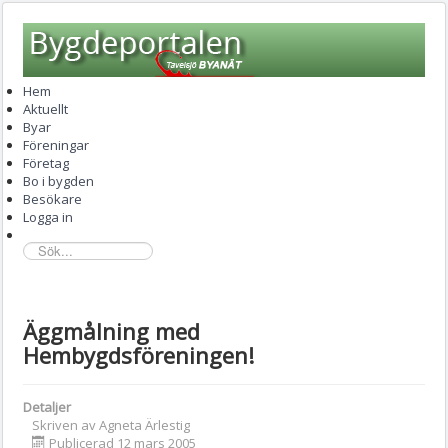
Hem
Aktuellt
Byar
Föreningar
Företag
Bo i bygden
Besökare
Logga in
sök...
Äggmålning med
Hembygdsföreningen!
Detaljer
Skriven av
Agneta Ärlestig
Publicerad 12 mars 2005