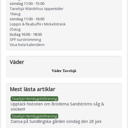
söndag 11:00
-
15:00
Tavelsjö Wärdshus öppentider
16
aug
söndag 11:00
-
16:00
Loppis & fikabuffe i Mickelsträsk
25
aug
tisdag 16:00
-
18:00
SPF surströmming
Visa hela kalendern
Väder
Väder Tavelsjö
Mest lästa artiklar
Tavelsjö Hembygdsförening:
Upptäck historien om Bröderna Sandströms såg &
snickeri!
Tavelsjö Hembygdsförening:
Dansa på Sundlingska gården söndag den 28 juni