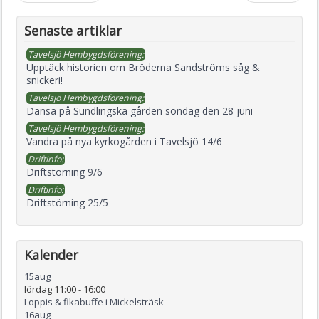
Senaste artiklar
Tavelsjö Hembygdsförening:
Upptäck historien om Bröderna Sandströms såg &
snickeri!
Tavelsjö Hembygdsförening:
Dansa på Sundlingska gården söndag den 28 juni
Tavelsjö Hembygdsförening:
Vandra på nya kyrkogården i Tavelsjö 14/6
Driftinfo:
Driftstörning 9/6
Driftinfo:
Driftstörning 25/5
Kalender
15
aug
lördag 11:00
-
16:00
Loppis & fikabuffe i Mickelsträsk
16
aug