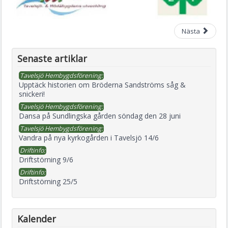
Nästa
Senaste artiklar
Tavelsjö Hembygdsförening:
Upptäck historien om Bröderna Sandströms såg &
snickeri!
Tavelsjö Hembygdsförening:
Dansa på Sundlingska gården söndag den 28 juni
Tavelsjö Hembygdsförening:
Vandra på nya kyrkogården i Tavelsjö 14/6
Driftinfo:
Driftstörning 9/6
Driftinfo:
Driftstörning 25/5
Kalender