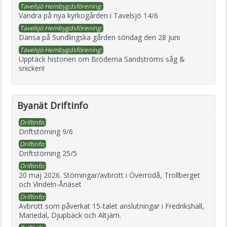
Tavelsjö Hembygdsförening:
Vandra på nya kyrkogården i Tavelsjö 14/6
Tavelsjö Hembygdsförening:
Dansa på Sundlingska gården söndag den 28 juni
Tavelsjö Hembygdsförening:
Upptäck historien om Bröderna Sandströms såg &
snickeri!
Byanät Driftinfo
Driftinfo:
Driftstörning 9/6
Driftinfo:
Driftstörning 25/5
Driftinfo:
20 maj 2026. Störningar/avbrott i Överrödå, Trollberget
och Vindeln-Ånäset
Driftinfo:
Avbrott som påverkat 15-talet anslutningar i Fredrikshall,
Mariedal, Djupbäck och Altjärn.