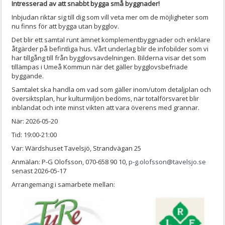
Intresserad av att snabbt bygga små byggnader!
Inbjudan riktar sig till dig som vill veta mer om de möjligheter som
nu finns för att bygga utan bygglov.
Det blir ett samtal runt ämnet komplementbyggnader och enklare
åtgärder på befintliga hus. Vårt underlag blir de infobilder som vi
har tillgång till från bygglovsavdelningen. Bilderna visar det som
tillämpas i Umeå Kommun när det gäller bygglovsbefriade
byggande.
Samtalet ska handla om vad som gäller inom/utom detaljplan och
översiktsplan, hur kulturmiljön bedöms, när totalförsvaret blir
inblandat och inte minst vikten att vara överens med grannar.
När: 2026-05-20
Tid: 19:00-21:00
Var: Wärdshuset Tavelsjö, Strandvägan 25
Anmälan: P-G Olofsson, 070-658 90 10,
p-g.olofsson@tavelsjo.se
senast 2026-05-17
Arrangemang i samarbete mellan: