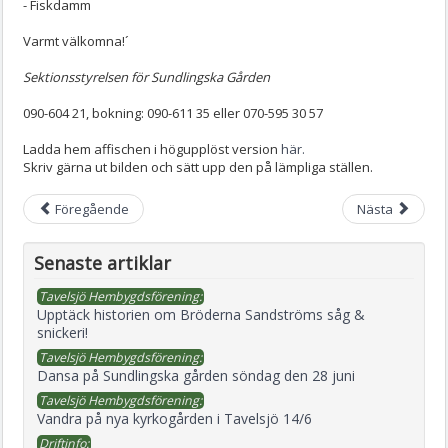
- Fiskdamm
Varmt välkomna!´
Sektionsstyrelsen för Sundlingska Gården
090-604 21, bokning: 090-611 35 eller 070-595 30 57
Ladda hem affischen i högupplöst version
här.
Skriv gärna ut bilden och sätt upp den på lämpliga ställen.
Föregående
Nästa
Senaste artiklar
Tavelsjö Hembygdsförening:
Upptäck historien om Bröderna Sandströms såg &
snickeri!
Tavelsjö Hembygdsförening:
Dansa på Sundlingska gården söndag den 28 juni
Tavelsjö Hembygdsförening:
Vandra på nya kyrkogården i Tavelsjö 14/6
Driftinfo: