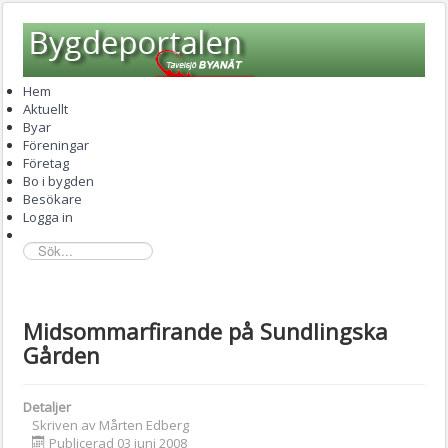
Hem
Aktuellt
Byar
Föreningar
Företag
Bo i bygden
Besökare
Logga in
sök...
Midsommarfirande på Sundlingska
Gården
Detaljer
Skriven av
Mårten Edberg
Publicerad 03 juni 2008