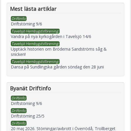
Mest lästa artiklar
Driftinfo:
Driftstörning 9/6
Tavelsjö Hembygdsförening:
Vandra på nya kyrkogården i Tavelsjö 14/6
Tavelsjö Hembygdsförening:
Upptäck historien om Bröderna Sandströms såg &
snickeri!
Tavelsjö Hembygdsförening:
Dansa på Sundlingska gården söndag den 28 juni
Byanät Driftinfo
Driftinfo:
Driftstörning 9/6
Driftinfo:
Driftstörning 25/5
Driftinfo:
20 maj 2026. Störningar/avbrott i Överrödå, Trollberget