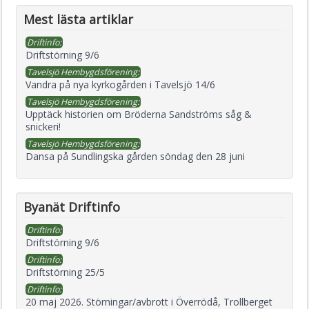
Mest lästa artiklar
Driftinfo:
Driftstörning 9/6
Tavelsjö Hembygdsförening:
Vandra på nya kyrkogården i Tavelsjö 14/6
Tavelsjö Hembygdsförening:
Upptäck historien om Bröderna Sandströms såg &
snickeri!
Tavelsjö Hembygdsförening:
Dansa på Sundlingska gården söndag den 28 juni
Byanät Driftinfo
Driftinfo:
Driftstörning 9/6
Driftinfo:
Driftstörning 25/5
Driftinfo:
20 maj 2026. Störningar/avbrott i Överrödå, Trollberget