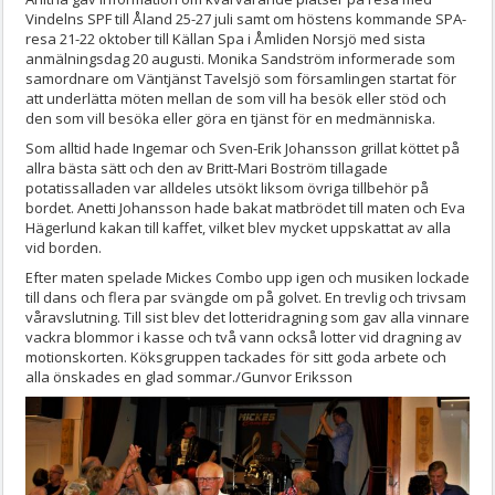
Vindelns SPF till Åland 25-27 juli samt om höstens kommande SPA-
resa 21-22 oktober till Källan Spa i Åmliden Norsjö med sista
anmälningsdag 20 augusti. Monika Sandström informerade som
samordnare om Väntjänst Tavelsjö som församlingen startat för
att underlätta möten mellan de som vill ha besök eller stöd och
den som vill besöka eller göra en tjänst för en medmänniska.
Som alltid hade Ingemar och Sven-Erik Johansson grillat köttet på
allra bästa sätt och den av Britt-Mari Boström tillagade
potatissalladen var alldeles utsökt liksom övriga tillbehör på
bordet. Anetti Johansson hade bakat matbrödet till maten och Eva
Hägerlund kakan till kaffet, vilket blev mycket uppskattat av alla
vid borden.
Efter maten spelade Mickes Combo upp igen och musiken lockade
till dans och flera par svängde om på golvet. En trevlig och trivsam
våravslutning. Till sist blev det lotteridragning som gav alla vinnare
vackra blommor i kasse och två vann också lotter vid dragning av
motionskorten. Köksgruppen tackades för sitt goda arbete och
alla önskades en glad sommar./Gunvor Eriksson