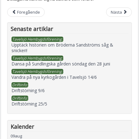
Föregående
Nästa
Senaste artiklar
Tavelsjö Hembygdsförening:
Upptäck historien om Bröderna Sandströms såg &
snickeri!
Tavelsjö Hembygdsförening:
Dansa på Sundlingska gården söndag den 28 juni
Tavelsjö Hembygdsförening:
Vandra på nya kyrkogården i Tavelsjö 14/6
Driftinfo:
Driftstörning 9/6
Driftinfo:
Driftstörning 25/5
Kalender
09
aug