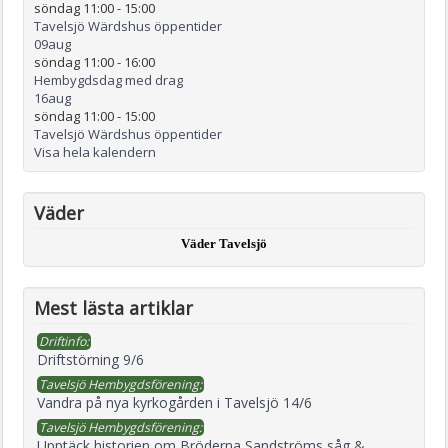
söndag 11:00
-
15:00
Tavelsjö Wärdshus öppentider
09
aug
söndag 11:00
-
16:00
Hembygdsdag med drag
16
aug
söndag 11:00
-
15:00
Tavelsjö Wärdshus öppentider
Visa hela kalendern
Väder
Väder Tavelsjö
Mest lästa artiklar
Driftinfo:
Driftstörning 9/6
Tavelsjö Hembygdsförening:
Vandra på nya kyrkogården i Tavelsjö 14/6
Tavelsjö Hembygdsförening:
Upptäck historien om Bröderna Sandströms såg &