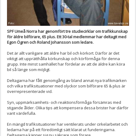
SPF Umeå Norra har genomfört tre studiecirklar om trafikkunskap
för äldre bilförare, 65 plus. Ett 30-tal medlemmar har deltagit med
Egon Ögren och Roland Johansson som ledare.
Det är allt vanligare att äldre har bil och körkort. Därför är det
viktigt att upprätthålla körkunskap och körförmåga för denna
grupp. Inte minst samhället har fördelar av att de äldre kan köra
bil så länge som möjligt.
Deltagarna har fått genomgång av bland annat nya trafikmärken
och vilka trafiksituationer med olyckor som bilförare 65 & plus är
överrepresenterade vid.
Syn, uppmärksamhets- och reaktionsförmåga försämras med
stigande ålder. Olika tips att kompensera dessa brister har därför
varit värdefulla.
En mängd trafiksituationer har ventilerats under cirkelarbetet och
ledarna har på ett föredömligt sätt klarat ut funderingarna.
Deltagarna känner sig nu säkrare som förare.