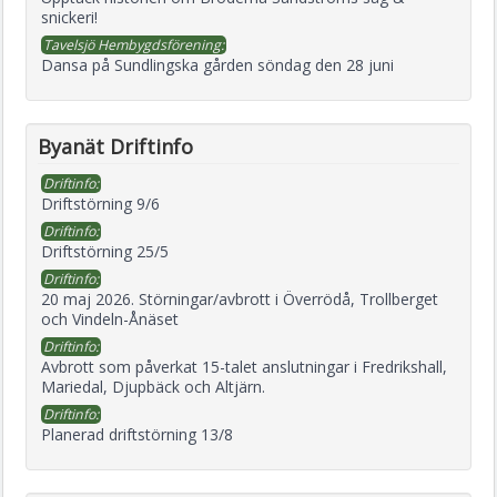
snickeri!
Tavelsjö Hembygdsförening:
Dansa på Sundlingska gården söndag den 28 juni
Byanät Driftinfo
Driftinfo:
Driftstörning 9/6
Driftinfo:
Driftstörning 25/5
Driftinfo:
20 maj 2026. Störningar/avbrott i Överrödå, Trollberget
och Vindeln-Ånäset
Driftinfo:
Avbrott som påverkat 15-talet anslutningar i Fredrikshall,
Mariedal, Djupbäck och Altjärn.
Driftinfo:
Planerad driftstörning 13/8