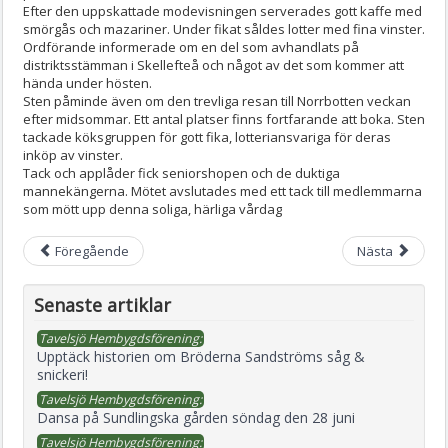
Efter den uppskattade modevisningen serverades gott kaffe med
smörgås och mazariner. Under fikat såldes lotter med fina vinster.
Ordförande informerade om en del som avhandlats på
distriktsstämman i Skellefteå och något av det som kommer att
hända under hösten.
Sten påminde även om den trevliga resan till Norrbotten veckan
efter midsommar. Ett antal platser finns fortfarande att boka. Sten
tackade köksgruppen för gott fika, lotteriansvariga för deras
inköp av vinster.
Tack och applåder fick seniorshopen och de duktiga
mannekängerna. Mötet avslutades med ett tack till medlemmarna
som mött upp denna soliga, härliga vårdag
Föregående
Nästa
Senaste artiklar
Tavelsjö Hembygdsförening:
Upptäck historien om Bröderna Sandströms såg &
snickeri!
Tavelsjö Hembygdsförening:
Dansa på Sundlingska gården söndag den 28 juni
Tavelsjö Hembygdsförening: