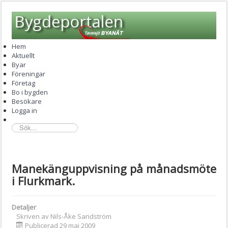
Hem
Aktuellt
Byar
Föreningar
Företag
Bo i bygden
Besökare
Logga in
sök...
Manekänguppvisning på månadsmöte
i Flurkmark.
Detaljer
Skriven av
Nils-Åke Sandström
Publicerad 29 maj 2009