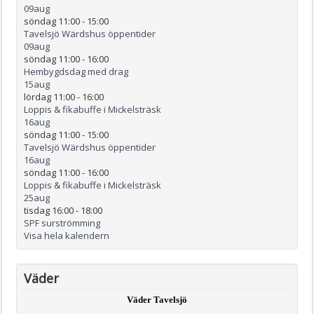
09
aug
söndag 11:00
-
15:00
Tavelsjö Wärdshus öppentider
09
aug
söndag 11:00
-
16:00
Hembygdsdag med drag
15
aug
lördag 11:00
-
16:00
Loppis & fikabuffe i Mickelsträsk
16
aug
söndag 11:00
-
15:00
Tavelsjö Wärdshus öppentider
16
aug
söndag 11:00
-
16:00
Loppis & fikabuffe i Mickelsträsk
25
aug
tisdag 16:00
-
18:00
SPF surströmming
Visa hela kalendern
Väder
Väder Tavelsjö