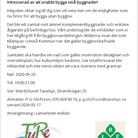
Intresserad av att snabbt bygga små byggnader!
Inbjudan riktar sig till dig som vill veta mer om de möjligheter som
nu finns för att bygga utan bygglov.
Det blir ett samtal runt ämnet komplementbyggnader och enklare
åtgärder på befintliga hus. Vårt underlag blir de infobilder som vi
har tillgång till från bygglovsavdelningen. Bilderna visar det som
tillämpas i Umeå Kommun när det gäller bygglovsbefriade
byggande.
Samtalet ska handla om vad som gäller inom/utom detaljplan och
översiktsplan, hur kulturmiljön bedöms, när totalförsvaret blir
inblandat och inte minst vikten att vara överens med grannar.
När: 2026-05-20
Tid: 19:00-21:00
Var: Wärdshuset Tavelsjö, Strandvägan 25
Anmälan: P-G Olofsson, 070-658 90 10,
p-g.olofsson@tavelsjo.se
senast 2026-05-17
Arrangemang i samarbete mellan: