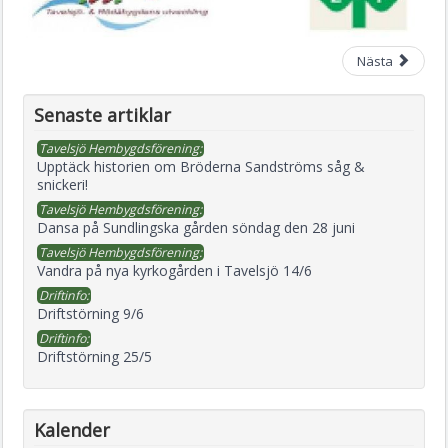
Nästa
Senaste artiklar
Tavelsjö Hembygdsförening:
Upptäck historien om Bröderna Sandströms såg &
snickeri!
Tavelsjö Hembygdsförening:
Dansa på Sundlingska gården söndag den 28 juni
Tavelsjö Hembygdsförening:
Vandra på nya kyrkogården i Tavelsjö 14/6
Driftinfo:
Driftstörning 9/6
Driftinfo:
Driftstörning 25/5
Kalender