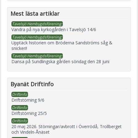
Mest lästa artiklar
Tavelsjö Hembygdsförening:
Vandra på nya kyrkogården i Tavelsjö 14/6
Tavelsjö Hembygdsförening:
Upptäck historien om Bröderna Sandströms såg &
snickeri!
Tavelsjö Hembygdsförening:
Dansa på Sundlingska gården söndag den 28 juni
Byanät Driftinfo
Driftinfo:
Driftstörning 9/6
Driftinfo:
Driftstörning 25/5
Driftinfo:
20 maj 2026. Störningar/avbrott i Överrödå, Trollberget
och Vindeln-Ånäset